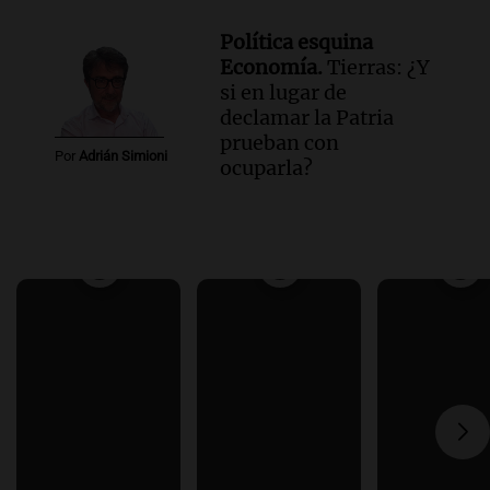
Política esquina
Economía.
Tierras: ¿Y
si en lugar de
declamar la Patria
prueban con
Por
Adrián Simioni
ocuparla?