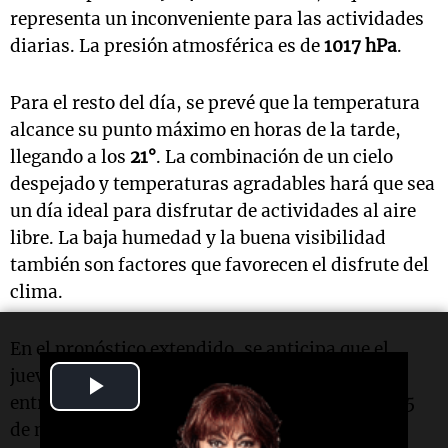
representa un inconveniente para las actividades
diarias. La presión atmosférica es de
1017 hPa
.
Para el resto del día, se prevé que la temperatura
alcance su punto máximo en horas de la tarde,
llegando a los
21°
. La combinación de un cielo
despejado y temperaturas agradables hará que sea
un día ideal para disfrutar de actividades al aire
libre. La baja humedad y la buena visibilidad
también son factores que favorecen el disfrute del
clima.
En el pronóstico extendido, se anticipa que el
jueves 14 de mayo las temperaturas oscilarán
Play
entre
11°
y
17°
, con cielos nublados. El viernes 15
Video
de mayo, las mínimas descenderán a
10°
y las