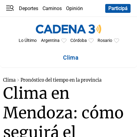
Deportes
Caminos
Opinión
Participá
Programas
Últimas coberturas
Últimas 24 h
En YouTube
Clima
Horóscopo
Lo Último
Argentina
Córdoba
Rosario
Clima
Clima
Pronóstico del tiempo en la provincia
Clima en
Mendoza: cómo
seguirá el