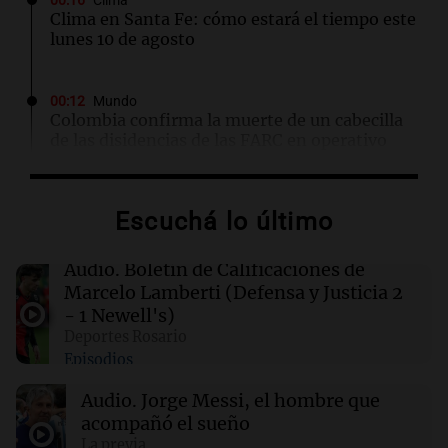
00:16
Clima
Clima en Santa Fe: cómo estará el tiempo este
lunes 10 de agosto
00:12
Mundo
Colombia confirma la muerte de un cabecilla
de las disidencias de las FARC en operativo
militar
Escuchá lo último
00:11
Clima
Clima en Rosario: cómo estará el tiempo este
lunes 10 de agosto
Audio.
Boletín de Calificaciones de
Marcelo Lamberti (Defensa y Justicia 2
- 1 Newell's)
00:06
Clima
Deportes Rosario
Clima en CABA: cómo estará el tiempo este
Episodios
lunes 10 de agosto
Audio.
Jorge Messi, el hombre que
acompañó el sueño
00:02
Mundo
Hezly Rivera, campeona olímpica, conquista
La previa