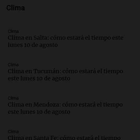
Audio.
Amaycha del Valle avanza en
Clima
investigación internacional sobre asma
con nueva tecnología médica
Panorama Federal
Episodios
Clima
Clima en Salta: cómo estará el tiempo este
Audio.
Suspenden descuento en SUBE y
lunes 10 de agosto
aumentan tarifas del SUBTE en Buenos
Aires desde agosto
Panorama Federal
Clima
Episodios
Clima en Tucumán: cómo estará el tiempo
Audio.
Kicillof critica la desregulación
este lunes 10 de agosto
financiera y el aumento de la morosidad
en Buenos Aires
Panorama Federal
Clima
Clima en Mendoza: cómo estará el tiempo
Episodios
este lunes 10 de agosto
Audio.
La UNT evalúa apelación ante la
Corte Suprema tras fallo que aparta a
Pagani como rector
Clima
Panorama Federal
Clima en Santa Fe: cómo estará el tiempo