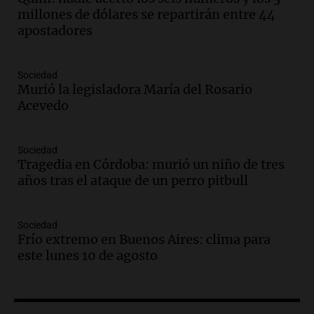
amantes de la astronomía
millones de dólares se repartirán entre 44
Amamos los Domingos
apostadores
Episodios
Audio.
“No entendíamos qué cantaban”:
Sociedad
la historia del club de Irlanda
Murió la legisladora María del Rosario
revolucionado por hinchas argentinos
Acevedo
Amamos los Domingos
Episodios
Audio.
Crisis diplomática: el embajador
Sociedad
Tragedia en Córdoba: murió un niño de tres
argentino regresa al país tras conflicto
años tras el ataque de un perro pitbull
con Brasil
Panorama Federal
Episodios
Sociedad
Audio.
Bomberos asisten a senderista
Frío extremo en Buenos Aires: clima para
con fractura de tobillo en refugio Doña
este lunes 10 de agosto
Rosa
Panorama Federal
Episodios