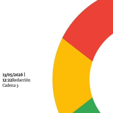
Notas
s
Notas
La Sole en
ial
Mundial 2026
Cadena 3
13/05/2026 |
12:22
Redacción
Cadena 3