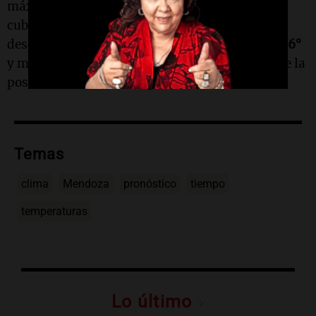
máximas alcanzarán
19°
, manteniendo el cielo
cubierto. Para el fin de semana, se prevé un
descenso en las temperaturas, con mínimas de
6°
y máximas que no superarán los
14°
, además de la
posibilidad de lluvias ligeras el sábado.
Temas
clima
Mendoza
pronóstico
tiempo
temperaturas
Lo último