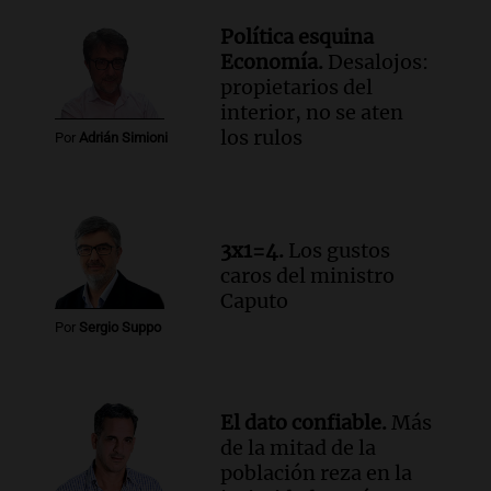
Panorama Federal
Política esquina
Episodios
Economía.
Desalojos:
Audio.
El Tesoro Nacional captura 12
propietarios del
billones de pesos y genera excedente de
interior, no se aten
liquidez de 4 billones
los rulos
Por
Adrián Simioni
Panorama Federal
Episodios
Audio.
La lección del Titanic y la
humildad en tiempos de tormenta
3x1=4.
Los gustos
según San Ignacio de Loyola
caros del ministro
Panorama Federal
Caputo
Episodios
Por
Sergio Suppo
Audio.
Tormentas y filtraciones: "El
agua entra por donde menos
imaginamos"
Una Mañana para todos Rosario
El dato confiable.
Más
Episodios
de la mitad de la
población reza en la