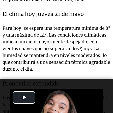
El clima hoy jueves 21 de mayo
Para hoy, se espera una temperatura mínima de 8°
y una máxima de 14°. Las condiciones climáticas
indican un cielo mayormente despejado, con
vientos suaves que no superarán los 5 m/s. La
humedad se mantendrá en niveles moderados, lo
que contribuirá a una sensación térmica agradable
durante el día.
Pronóstico extendido
Play
Los próximos días en
Mendoza
se presentarán de
la siguiente manera: el viernes 22 de mayo, se
Video
anticipa una mínima de 7° y una máxima de 15°,