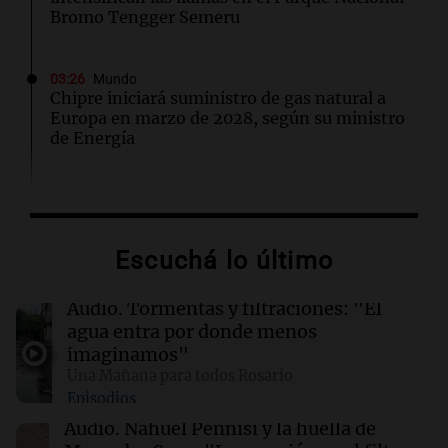
Bromo Tengger Semeru
03:26
Mundo
Chipre iniciará suministro de gas natural a
Europa en marzo de 2028, según su ministro
de Energía
02:13
Mundo
Más de 1.300 vuelos cancelados en Shanghái
ante la llegada del tifón Dolphin
Escuchá lo último
02:03
Tecnología
Audio.
Tormentas y filtraciones: "El
Airbnb acelera el lanzamiento de funciones
agua entra por donde menos
gracias a la inteligencia artificial en su
imaginamos"
búsqueda
Una Mañana para todos Rosario
Episodios
01:49
Mundo
Audio.
Nahuel Pennisi y la huella de
El Pentágono solicita a la industria de defensa