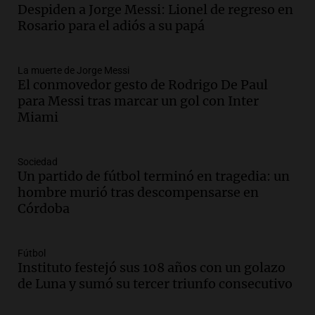
Audio.
Messi llegará esta noche a
Despiden a Jorge Messi: Lionel de regreso en
Rosario para acompañar a su familia
Rosario para el adiós a su papá
tras la muerte de su papá
Una mañana para todos
La muerte de Jorge Messi
Episodios
El conmovedor gesto de Rodrigo De Paul
Audio.
Ley de Propiedad Privada: el revés
para Messi tras marcar un gol con Inter
en el Congreso expuso una debilidad
Miami
comunicacional del Gobierno
Una mañana para todos
Episodios
Sociedad
Un partido de fútbol terminó en tragedia: un
Audio.
Casabindo se prepara para una
hombre murió tras descompensarse en
celebración única: 30.000 turistas y el
Córdoba
tradicional Toreo de la Vincha
Una mañana para todos
Episodios
Fútbol
Audio.
Borges, abogada de Pourrain:
Instituto festejó sus 108 años con un golazo
"Tres hombres se lo llevaron para
de Luna y sumó su tercer triunfo consecutivo
hacerle preguntas y nunca regresó"
Una mañana para todos