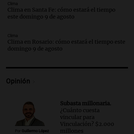
Vargas en 2007
Clima
Una mañana para todos
Clima en Santa Fe: cómo estará el tiempo
Episodios
este domingo 9 de agosto
Audio.
El abuelo de Agostina Vega, tras
las nuevas detenciones: "En esa casa
todos tenían algo que ver"
Clima
Clima en Rosario: cómo estará el tiempo este
Una mañana para todos
domingo 9 de agosto
Episodios
Audio.
Una nutricionista derribó el mito
del desayuno ideal: qué alimentos
conviene priorizar
Una mañana para todos
Opinión
Episodios
Audio.
Murió Jorge Messi
Subasta millonaria.
Una mañana para todos
¿Cuánto cuesta
Episodios
vincular para
Vinculación? $2.000
Audio.
Mateo, a los 25 años, lucha
millones
Por
Guillermo López