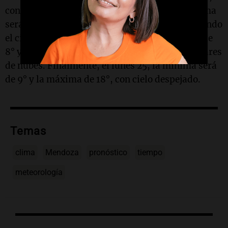
con cielo despejado. Para el sábado 23, la mínima
será de 7° y la máxima de 15°, con nubes cubriendo
el cielo. El domingo 24, se espera una mínima de
8° y una máxima de 17°, con condiciones similares
de nubes. Finalmente, el lunes 25, la mínima será
de 9° y la máxima de 18°, con cielo despejado.
Temas
clima
Mendoza
pronóstico
tiempo
meteorología