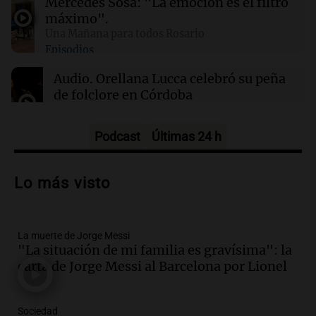
Mercedes Sosa: "La emoción es el filtro
un aumento en la producción de armas
máximo".
Una Mañana para todos Rosario
Episodios
01:31
Ciencia
Reducir alimentos dulces no disminuye
Audio.
Orellana Lucca celebró su peña
antojos ni mejora la salud, según estudio
de folclore en Córdoba
Tarde y Media
Episodios
Podcast
Últimas 24 h
Audio.
Trágico accidente en Mendoza:
un muerto y varios heridos tras caída de
Lo más visto
vehículos desde un puente
Panorama Federal
Episodios
La muerte de Jorge Messi
Audio.
Tragedia en Mendoza: un muerto
"La situación de mi familia es gravísima": la
y cinco heridos tras caer dos autos desde
carta de Jorge Messi al Barcelona por Lionel
un puente
Una mañana para todos
Episodios
Sociedad