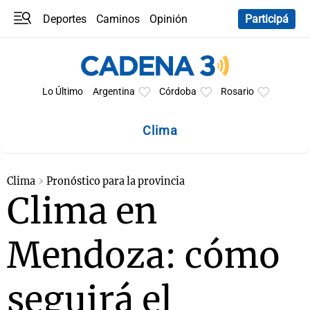
Deportes
Caminos
Opinión
Participá
Programas
Últimas coberturas
Últimas 24 h
En YouTube
Clima
Horóscopo
Lo Último
Argentina
Córdoba
Rosario
Clima
Clima
Pronóstico para la provincia
Clima en
Mendoza: cómo
seguirá el