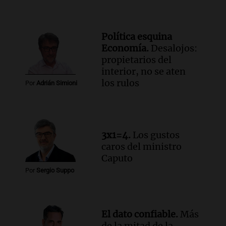
contra el tiempo: necesita un trasplante
para poder seguir viviend
Una mañana para todos
Política esquina
Episodios
Economía.
Desalojos:
Audio.
Estiman que la inflación nacional
propietarios del
de julio será menor al 2,9% registrado
interior, no se aten
en CABA
los rulos
Por
Adrián Simioni
Una mañana para todos
Episodios
Audio.
Altas Cumbres: rescataron a una
cabra que llevaba ocho días atrapada en
3x1=4.
Los gustos
un precipicio
caros del ministro
Una mañana para todos
Caputo
Episodios
Por
Sergio Suppo
Audio.
Chile planteó mejorar la
conectividad fronteriza, aérea y digital
con Jujuy
Panorama Federal
El dato confiable.
Más
Episodios
de la mitad de la