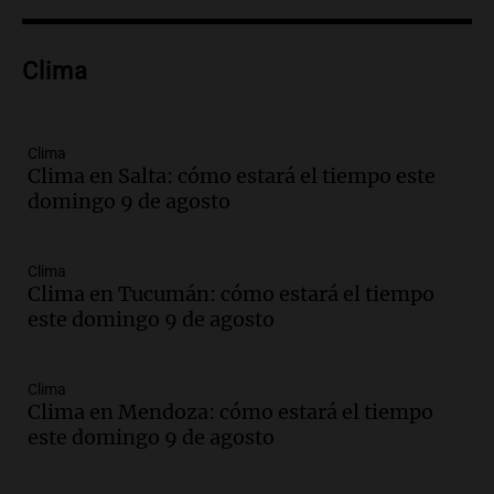
Episodios
Audio.
Voluntarios limpiaron 9.000
Clima
metros del río Suquía y retiraron hasta
800 kilos de basura por jornada
Una mañana para todos
Episodios
Clima
Clima en Salta: cómo estará el tiempo este
Audio.
La historia de la servilleta que
domingo 9 de agosto
firmó Jorge Messi para el primer
contrato de Leo con Barcelona
Una mañana para todos
Clima
Episodios
Clima en Tucumán: cómo estará el tiempo
este domingo 9 de agosto
Audio.
Joan Gaspart: "Sin Jorge, no sé si
Messi hubiera llegado adonde llegó"
Una mañana para todos
Clima
Episodios
Clima en Mendoza: cómo estará el tiempo
este domingo 9 de agosto
Audio.
El orgullo y el sueño argentino de
Jorge Messi en una entrevista con Rony