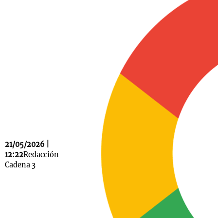
Notas
s
Notas
La Sole en
ial
Mundial 2026
Cadena 3
21/05/2026 |
12:22
Redacción
Cadena 3