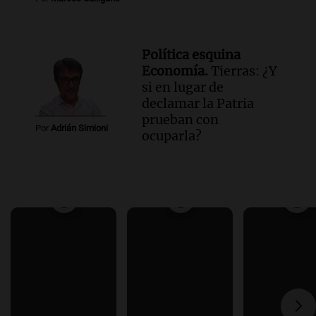
Política esquina
Economía.
Tierras: ¿Y
si en lugar de
declamar la Patria
prueban con
Por
Adrián Simioni
ocuparla?