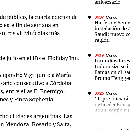
aniversario
e público, la cuarta edición de
04:37
Mundo
Hutíes de Yeme
o este fin de semana en
instalación de
ntros vitivinícolas más
Saudí: nuevo co
Notas
Notas
No
región
e en Cadena 3
El huracán de Arequito
Cadena 3 en
04:19
Mundo
de julio en el Hotel Holiday Inn.
Incendios fores
Indonesia: se i
llamas en el P
Alejandro Vigil junto a María
Bromo Tengge
o año consecutivo a Córdoba
ís, entre ellas El Enemigo,
03:26
Mundo
Chipre iniciará
ines y Finca Sophenia.
natural a Euro
2028, según su
Audio.
cho ciudades argentinas. Las
Energía
Torme
en Mendoza, Rosario y Salta,