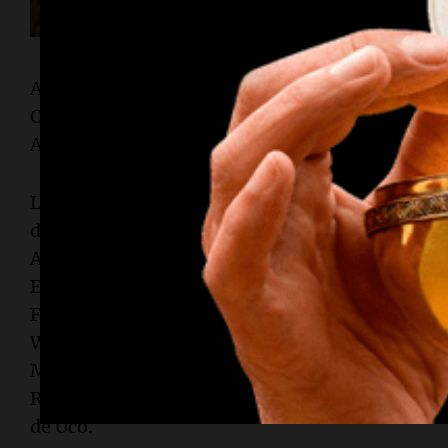
Alejandro Vigil, también creador del evento, exp
Chachingo Wine Fair es continuar promoviendo 
Argentina".
La segunda edición de Chachingo Wine Fair Córd
de las siguientes bodegas: A 16, Alpasión, Alto
Antucura, Argento, Bira Wines, Cadus, Carinae, 
Enemigo, El Relator, Entrometido Wines, Estanc
Finca del Nunca Jamás, Finca Sophenia, Grazie 
Wines, La Cayetana, López, LoSance, Luca Wine
Masi Tupungato, Onofri Wines, Otro Loco Más,
Revolución, The Wine Plan, Trivento, Weinert, 
de Uco.