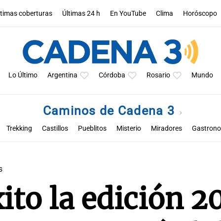
ltimas coberturas
Últimas 24 h
En YouTube
Clima
Horóscopo
Lo Último
Argentina
Córdoba
Rosario
Mundo
Caminos de Cadena 3
Trekking
Castillos
Pueblitos
Misterio
Miradores
Gastron
ienestar
Flora y Fauna
Curiosidades
Fotográficos
Escénicos
s
ito la edición 2