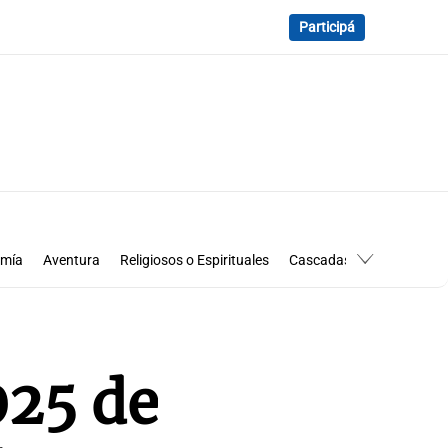
Participá
omía
Aventura
Religiosos o Espirituales
Cascadas
Ecoturismo
Historia
025 de