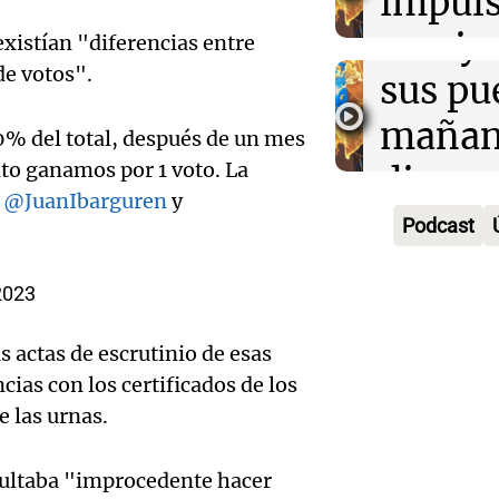
impuls
Episodios
Audio.
Bulaya
crecim
existían "diferencias entre
de votos".
María 
sus pu
Villa 
nuevo
mañan
Panorama F
0% del total, después de un mes
Episodios
edifici
nto ganamos por 1 voto. La
divers
Audio.
s
@JuanIbarguren
y
proyec
activi
Podcast
Rosari
casa d
sorpre
Centra
2023
estudi
Panorama F
Aldosi
Episodios
48 mun
s actas de escrutinio de esas
Audio.
(Zalaz
cias con los certificados de los
involu
Recom
e las urnas.
contra
Audio.
Panorama F
de vin
relato
Episodios
inicia 
sultaba "improcedente hacer