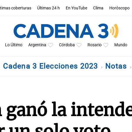
ltimas coberturas
Últimas 24 h
En YouTube
Clima
Horóscopo
Lo Último
Argentina
Córdoba
Rosario
Mundo
Cadena 3 Elecciones 2023
Notas
 ganó la intend
 un solo voto