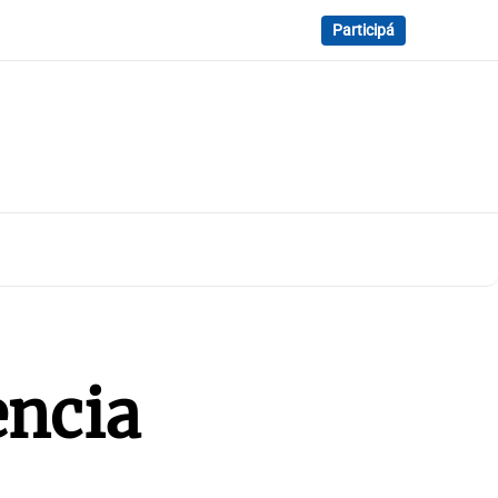
Participá
encia