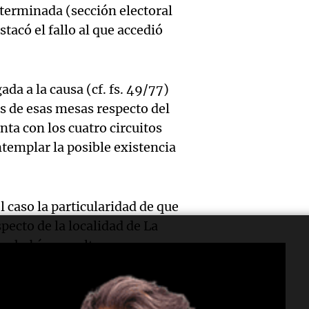
Audio.
Congr
rural 
eterminada (sección electoral
Galleg
evacua
este s
tacó el fallo al que accedió
report
derra
Panorama F
Episodios
Audio.
extre
oxígen
a a la causa (cf. fs. 49/77)
justici
llega 
os de esas mesas respecto del
Monte
nta con los cuatro circuitos
recono
para e
Panorama F
Audio.
templar la posible existencia
Episodios
COVID
de la 
Aumen
enfer
brigad
tarifas
 caso la particularidad de que
laboral
Panorama F
specto de la localidad de La
en San
Episodios
Audio.
es había resuelto
muerte
partir 
, mientras que en el sub
Irrazá
docen
 el argumento de "la falta de
agosto
35,5% 
na de las partes con interés
Panorama F