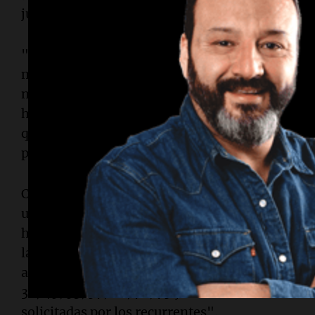
jurídico legítimo" (cf. fs.8/14).-".
"Sin embargo, admitidas por el a quo las semeja
motivan el pedido de recuento, la falta de conse
no autorizaba a decidir de modo diferente y en co
había procedido, pues se encuentra involucrada
que excede el interés particular de los litigante
plena vigencia de la genuina expresión de la vo
Concluyó que "advirtiendo que existe una dispu
una categoría local, corresponde revocar en este
hacer saber a la Junta Electoral Nacional de Bu
la apertura de urnas y recuento de votos -de co
artículo 118 del Código Electoral Nacional- en las 
32, 45, 53, 57, 62, 72, 75 y 88 -todas de la sec
solicitadas por los recurrentes".