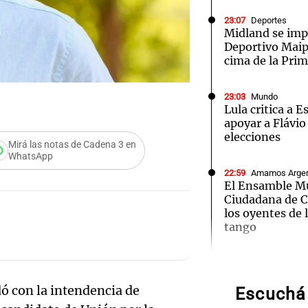
23:07
Deportes
Midland se im
Deportivo Maipú
cima de la Pri
Notas
Notas
No
23:03
Mundo
Lula critica a 
e en Cadena 3
El huracán de Arequito
Cadena 3 en
apoyar a Flávio
elecciones
Mirá las notas de Cadena 3 en
WhatsApp
22:59
Amamos Argen
El Ensamble Mu
Ciudadana de C
Audio.
los oyentes de 
tango
Ensam
Munici
22:32
Deportes Rosa
Boletín de Calif
ó con la intendencia de
victoria de Ros
Escuchá 
Músic
Aldosivi