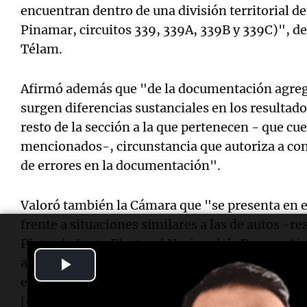
encuentran dentro de una división territorial d
Pinamar, circuitos 339, 339A, 339B y 339C)", des
Télam.
Afirmó además que "de la documentación agregad
surgen diferencias sustanciales en los resultad
resto de la sección a la que pertenecen - que cue
mencionados-, circunstancia que autoriza a con
de errores en la documentación".
Valoró también la Cámara que "se presenta en el
frente a situaciones similares a las de autos -re
Plata- la Junta Electoral Nacional de Buenos Air
Play
afirmativamente un pedido de recuento de votos
examine se abstuvo de aplicar dicho criterio con
Video
[conformidad a la apertura solicitada] […] por u