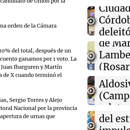
 candidato de Unión por la
Audio.
Ciudad
Por
Marcelo Lamberti
de
Córdo
22:28
Deportes
 una orden de la Cámara
Nicolás Tagliaf
Califi
deleitó
retiro del Mund
fue mi último"
de Mar
oyente
Audio.
20% del total, después de un
Lambe
radio 
22:26
Mundo
de Ros
recuento ganamos por 1 voto. La
Libertad definit
(Rosar
tango
venezolana Mar
es Juan Ibarguren y Martín
Centra
tras años de pr
a de X cuando terminó el
Central
Amamos Arg
Audio.
Aldosi
Episodios
22:23
Deportes Rosa
Aldosi
desarr
¡Gritalo, Canall
(Camp
de Rosario Cent
as, Sergio Torres y Alejo
Deportes Ro
Audio.
ante Aldosivi
urbano
relato
Episodios
oral Nacional por la provincia
Por
Emmanuel Greco
exposi
del es
 apertura de urnas que
Greco
la rura
Deportes Ro