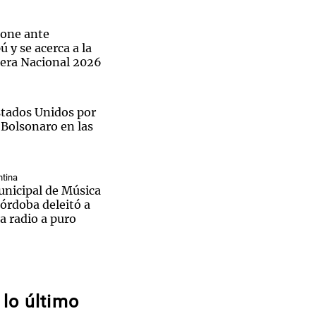
pone ante
 y se acerca a la
mera Nacional 2026
Notas
tas
Notas
Estados Unidos por
Venezuela de
 Groenlandia
Comprometidos
Madur
 Bolsonaro en las
tina
nicipal de Música
órdoba deleitó a
El
la radio a puro
ble
pal de
rio
icaciones de la
ario Central ante
lo último
a