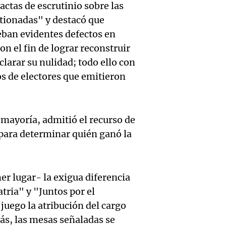
para di
Greco
 actas de escrutinio sobre las
exposi
stionadas" y destacó que
fin de
Deportes Ro
la Soc
eban evidentes defectos en
Episodios
Audio.
Mendo
on el fin de lograr reconstruir
Rural 
María 
clarar su nulidad; todo ello con
Panorama F
Bulaya
Episodios
tos de electores que emitieron
nuevo
activi
Audio.
edific
para t
 mayoría, admitió el recurso de
Prepar
casa d
 para determinar quién ganó la
famili
finales
estudi
Panorama F
Audio.
gran
para j
Episodios
er lugar- la exigua diferencia
Denunc
exposi
de la 
tria" y "Juntos por el
repres
la soc
juego la atribución del cargo
Panorama F
Episodios
más, las mesas señaladas se