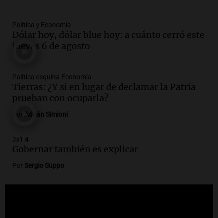
Audio.
Debate en el Senado por la ley de
propiedad privada genera preocupación
y críticas entre senadores
Política y Economía
Dólar hoy, dólar blue hoy: a cuánto cerró este
Panorama Federal
jueves 6 de agosto
Episodios
Audio.
La comunidad boliviana en Salta:
un pilar cultural y social según Antonio
Política esquina Economía
Marocco
Tierras: ¿Y si en lugar de declamar la Patria
Panorama Federal
prueban con ocuparla?
Episodios
Por
Adrián Simioni
Audio.
Ordenan el reintegro de dos
niños a Córdoba tras disputa de
3x1:4
custodia en Salta
Gobernar también es explicar
Panorama Federal
Episodios
Por
Sergio Suppo
Audio.
Inviolabilidad de la propiedad
privada: el ruido que tapa cosas
importantes
Editorial