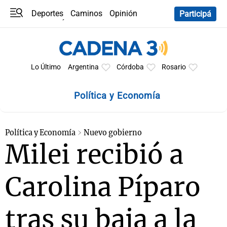
Deportes
Caminos
Opinión
Participá
Programas
Últimas coberturas
Últimas 24 h
En YouTube
Clima
Horóscopo
Lo Último
Argentina
Córdoba
Rosario
Política y Economía
Política y Economía
Nuevo gobierno
Milei recibió a
Carolina Píparo
tras su baja a la