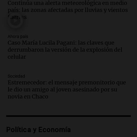
Continúa una alerta meteorológica en medio
provincia y su integración
país: las zonas afectadas por lluvias y vientos
Panorama Federal
fuertes
Episodios
Audio.
La amiga del Papa León XIV
recordó su paso por Perú: "Nos decía
Ahora país
Caso María Lucila Pagani: las claves que
siempre: ''Difundan el milagro''"
derrumbaron la versión de la explosión del
Viva la Radio
celular
Episodios
Audio.
Santa Fe, segunda provincia con
más femicidios del país, según informe
Sociedad
de Casa del Encuentro
Estremecedor: el mensaje premonitorio que
Panorama Federal
le dio un amigo al joven asesinado por su
Episodios
novia en Chaco
Audio.
Santa Fe reactivará 1.500
viviendas paralizadas tras el cierre de
Procrear en la provincia
Panorama Federal
Política y Economía
Episodios