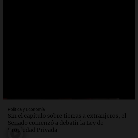
Deportes Rosario
Episodios
Audio.
Avanza el juicio a Oscar González
con nuevas declaraciones de testigos
sobre el accidente
Panorama Federal
Episodios
Audio.
El viento complica el combate
del incendio forestal en Villa Yacanto
Ahora país
Episodios
Política y Economía
Sin el capítulo sobre tierras a extranjeros, el
Senado comenzó a debatir la Ley de
Propiedad Privada