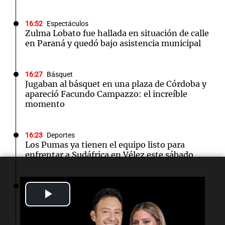
16:52
Espectáculos
Zulma Lobato fue hallada en situación de calle
en Paraná y quedó bajo asistencia municipal
16:27
Básquet
Jugaban al básquet en una plaza de Córdoba y
apareció Facundo Campazzo: el increíble
momento
16:23
Deportes
Los Pumas ya tienen el equipo listo para
enfrentar a Sudáfrica en Vélez este sábado
16:21
Mundo
Play
El presidente del Parlamento iraní critica a
Trump por su 'diplomacia teatral' en redes
Video
sociales