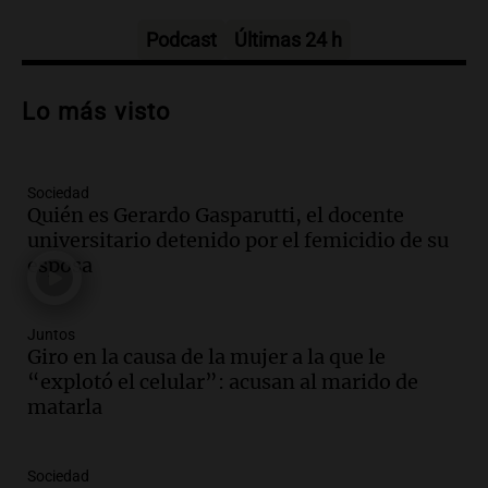
Panorama Federal
Episodios
Podcast
Últimas 24 h
Audio.
Polémica en el fútbol argentino:
árbitros bajo la lupa tras fallos
Lo más visto
controvertidos
Panorama Federal
Episodios
Sociedad
Audio.
El kirchnerismo no logra apoyo
Quién es Gerardo Gasparutti, el docente
para modificar proyecto de propiedad
universitario detenido por el femicidio de su
privada en el Senado Nacional
esposa
Panorama Federal
Episodios
Audio.
Estados Unidos advierte sobre
Juntos
contrato entre cooperativa argentina y
Giro en la causa de la mujer a la que le
Huawei en Neuquén
“explotó el celular”: acusan al marido de
Panorama Federal
matarla
Episodios
Audio.
El vicegobernador de Salta resalta
Sociedad
la presencia de 70.000 bolivianos en la