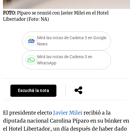
FOTO:
Píparo se reunió con Javier Milei en el Hotel
Libertador (Foto: NA)
Notas
s
Notas
Mirá las notas de Cadena 3 en Google
La Sole en
News
ial
Mundial 2026
Cadena 3
Mirá las notas de Cadena 3 en
WhatsApp
Escuchá la nota
El presidente electo
Javier Milei
recibió a la
diputada nacional Carolina Píparo en su búnker en
el Hotel Libertador, un día después de haber dado