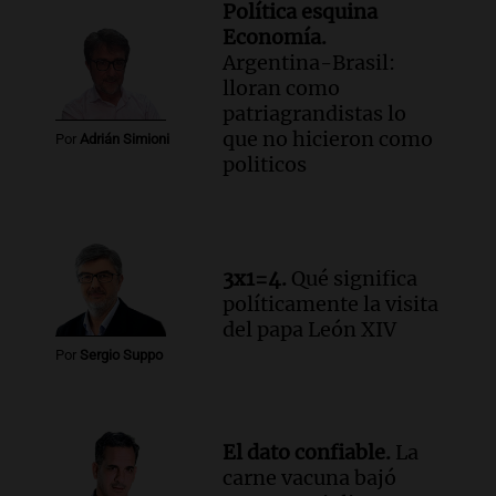
Audio.
Cadena 3 presentó su nuevo
Política esquina
Estudio Urbano: recorrerá los barrios de
Economía.
Córdoba
Argentina-Brasil:
Juntos
lloran como
Episodios
patriagrandistas lo
que no hicieron como
Audio.
Cadena 3 anunció sus próximas
Por
Adrián Simioni
politicos
coberturas y presentó un nuevo estudio
urbano móvil
Juntos
Episodios
3x1=4.
Qué significa
políticamente la visita
del papa León XIV
Por
Sergio Suppo
El dato confiable.
La
carne vacuna bajó