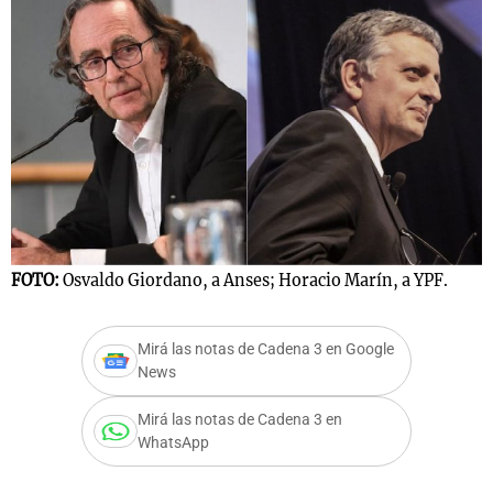
Notas
s
Notas
La Sole en
ial
Mundial 2026
Cadena 3
FOTO:
Osvaldo Giordano, a Anses; Horacio Marín, a YPF.
Mirá las notas de Cadena 3 en Google
News
Mirá las notas de Cadena 3 en
WhatsApp