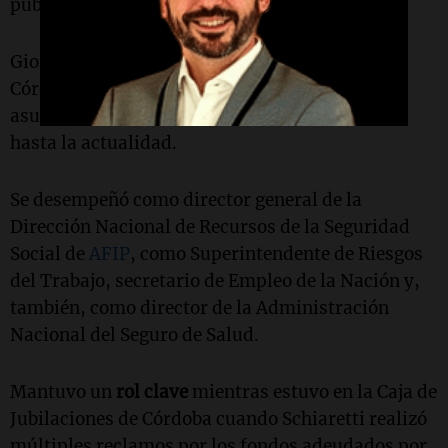
públicas.
Giordano fue Secretario de Previsión Social de
Córdoba entre 2007 y 2015. Posteriormente,
asumió como ministro de Finanzas provincial,
hasta la actualidad.
Se desempeñó como director general de la
Dirección Nacional de Recursos de la Seguridad
Social de
AFIP
, como Superintendente de Riesgos
del Trabajo, secretario de Empleo de la Nación y,
también, como director de la Administración
Nacional del Seguro de Salud.
Mantuvo un
rol clave
mientras estuvo en la Caja de
Jubilaciones de Córdoba cuando Schiaretti realizó
múltiples reclamos por los fondos adeudados por