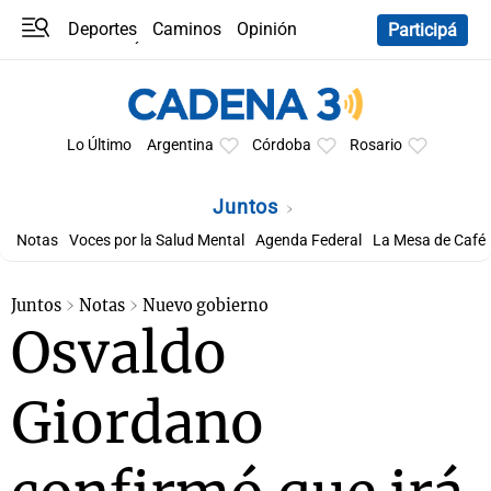
Deportes
Caminos
Opinión
Participá
Programas
Últimas coberturas
Últimas 24 h
En YouTube
Clima
Horóscopo
Lo Último
Argentina
Córdoba
Rosario
Juntos
Notas
Voces por la Salud Mental
Agenda Federal
La Mesa de Café
Juntos
Notas
Nuevo gobierno
Osvaldo
Giordano