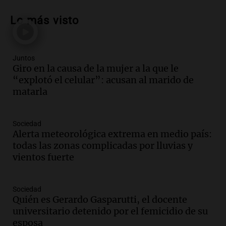
Audio.
Fuertes vientos afectan a Tafí del
Valle con ráfagas de hasta 90 km/h y
Lo más visto
causan daños
Panorama Federal
Episodios
Juntos
Audio.
San Juan recibe 250 millones de
Giro en la causa de la mujer a la que le
dólares para infraestructura a través del
“explotó el celular”: acusan al marido de
Proyecto Vicuña de minería
matarla
Noticias
Episodios
Audio.
Fuego en Córdoba: bomberos
Sociedad
combaten un incendio forestal en Villa
Alerta meteorológica extrema en medio país:
Yacanto
todas las zonas complicadas por lluvias y
Ahora país
vientos fuerte
Episodios
Audio.
Gobierno argentino enfrenta
Sociedad
crítica por falta de explicaciones sobre
Quién es Gerardo Gasparutti, el docente
la ley de tierras
universitario detenido por el femicidio de su
Noticias
esposa