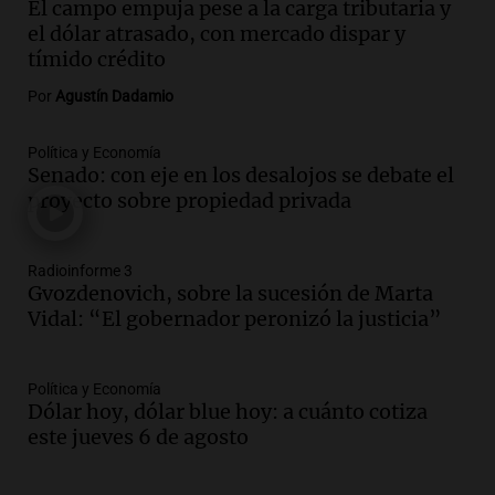
El campo empuja pese a la carga tributaria y
Noticias
el dólar atrasado, con mercado dispar y
Episodios
tímido crédito
Audio.
Coti, en plena gira europea:
"Tocar en Liverpool es como tocar el
Por
Agustín Dadamio
cielo con las manos"
Ahora país
Política y Economía
Episodios
Senado: con eje en los desalojos se debate el
proyecto sobre propiedad privada
Audio.
Una historia de superación y
música: Paloma y su violín en Cadena 3
emocionan a todos
Radioinforme 3
Noticias
Gvozdenovich, sobre la sucesión de Marta
Episodios
Vidal: “El gobernador peronizó la justicia”
Audio.
“Hicieron feliz a una palomita”:
la emotiva entrega del violín a la hija del
histórico limpiavidrios
Política y Economía
Dólar hoy, dólar blue hoy: a cuánto cotiza
Juntos
este jueves 6 de agosto
Episodios
Audio.
Ley para regular refugios y