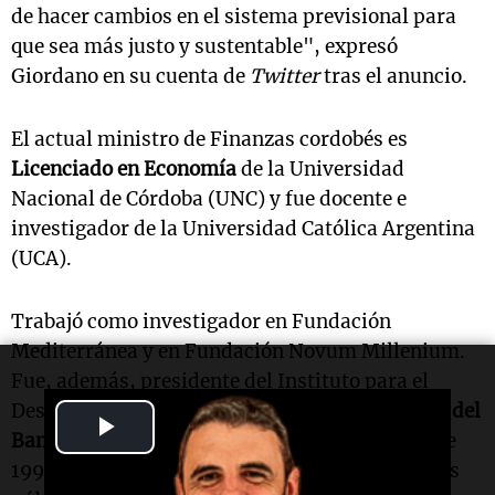
de hacer cambios en el sistema previsional para
que sea más justo y sustentable", expresó
Giordano en su cuenta de
Twitter
tras el anuncio.
El actual ministro de Finanzas cordobés es
Licenciado en Economía
de la Universidad
Nacional de Córdoba (UNC) y fue docente e
investigador de la Universidad Católica Argentina
(UCA).
Trabajó como investigador en Fundación
Mediterránea y en Fundación Novum Millenium.
Fue, además, presidente del Instituto para el
Desarrollo Social Argentino (Idesa) y
consultor del
Play
Banco Interamericano de Desarrollo (BID)
entre
Video
1992 y 2014, donde trabajó en temas de políticas