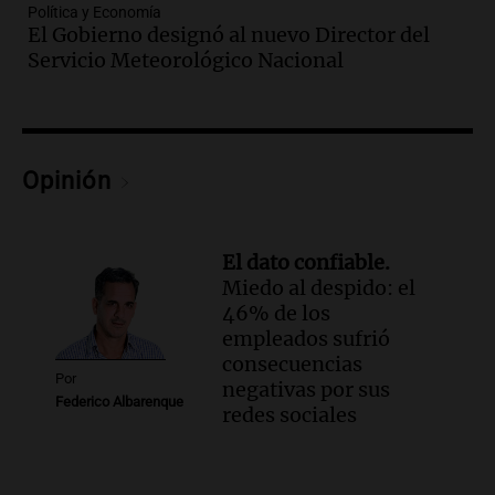
criaderos: "La superpoblación de perros
Política y Economía
y gatos es gravísima"
El Gobierno designó al nuevo Director del
Noticias Rosario
Servicio Meteorológico Nacional
Episodios
Audio.
Miedo al despido: el 46% de los
empleados sufrió consecuencias
negativas por sus redes sociales
Opinión
El dato confiable
Episodios
Audio.
Del semáforo a la universidad: la
El dato confiable.
conmovedora historia de "El Duende" y
Miedo al despido: el
su hija violinista
46% de los
La Mesa de Café
empleados sufrió
Episodios
consecuencias
Audio.
La pizzería más antigua de
Por
negativas por sus
Córdoba homenajeó a León XIV con una
Federico Albarenque
redes sociales
pizza esculpida con su rostro
Radioinforme 3
Episodios