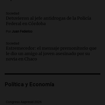
Episodios
Audio.
El gobierno sufre una derrota y
debe aceptar modificaciones en la ley de
Sociedad
Detuvieron al jefe antidrogas de la Policía
tierras por falta de votos
Federal en Córdoba
Noticias
Episodios
Por
Juan Federico
Audio.
Santa Cruz restituye salarios
descontados a docentes por paro en dos
Sociedad
fechas clave de 2023
Estremecedor: el mensaje premonitorio que
Panorama Federal
le dio un amigo al joven asesinado por su
Episodios
novia en Chaco
Audio.
Detenciones clave en la causa del
fentanilo: la justicia avanza tras
muertes de 90 personas
Noticias
Política y Economía
Episodios
Audio.
Alertas meteorológicas en
Argentina: lluvias, tormentas y ráfagas
Congreso Aapresid 2026
de viento fuertes en varias provincias