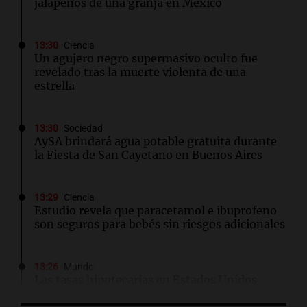
jalapeños de una granja en México
13:30
Ciencia
Un agujero negro supermasivo oculto fue
revelado tras la muerte violenta de una
estrella
13:30
Sociedad
AySA brindará agua potable gratuita durante
la Fiesta de San Cayetano en Buenos Aires
13:29
Ciencia
Estudio revela que paracetamol e ibuprofeno
son seguros para bebés sin riesgos adicionales
13:26
Mundo
Las tasas hipotecarias en Estados Unidos
alcanzan niveles récord, complicando la