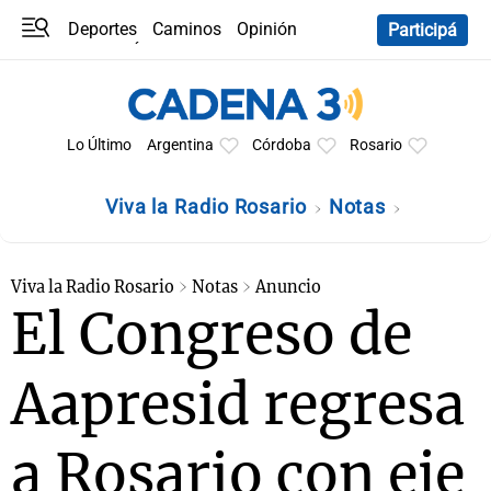
Deportes
Caminos
Opinión
Participá
Programas
Últimas coberturas
Últimas 24 h
En YouTube
Clima
Horóscopo
Lo Último
Argentina
Córdoba
Rosario
Viva la Radio Rosario
Notas
Viva la Radio Rosario
Notas
Anuncio
El Congreso de
Aapresid regresa
a Rosario con eje