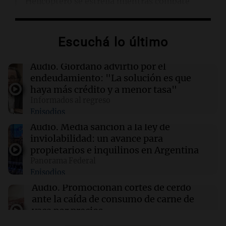
Helicóptero se estrella mientras combate
incendio forestal en Utah; estado de los
pilotos es incierto
Escuchá lo último
18:33
Mundo
Abelardo De la Espriella asume la presidencia
Audio.
Giordano advirtió por el
de Colombia en un acto histórico
endeudamiento: "La solución es que
haya más crédito y a menor tasa"
Informados al regreso
18:28
Viva la Radio Rosario
Episodios
Promocionan cortes de cerdo a precio
especial: "Hoy el tema económico cala"
Audio.
Media sanción a la ley de
inviolabilidad: un avance para
propietarios e inquilinos en Argentina
18:15
Espectáculos
Panorama Federal
Laura Ubfal aclara su situación en Gran
Episodios
Hermano tras rumores de suspensión en
Telefe
Audio.
Promocionan cortes de cerdo
ante la caída de consumo de carne de
vaca por precios.
Viva la Radio Rosario