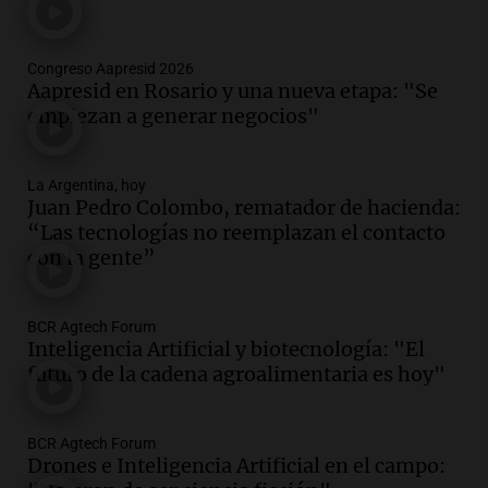
Argentina cae y preocupa a economistas
en un contexto de crisis económica
Panorama Federal
Congreso Aapresid 2026
Episodios
Aapresid en Rosario y una nueva etapa: "Se
empiezan a generar negocios"
Audio.
Audiencia por tragedia vial en
Altas Cumbres: peritos analizan
teléfono de Óscar González
La Argentina, hoy
Panorama Federal
Juan Pedro Colombo, rematador de hacienda:
Episodios
“Las tecnologías no reemplazan el contacto
Audio.
Solicitan quiebra de Lebron
con la gente”
Group en medio de una investigación
por estafa piramidal millonaria
Panorama Federal
BCR Agtech Forum
Episodios
Inteligencia Artificial y biotecnología: "El
futuro de la cadena agroalimentaria es hoy"
Audio.
Detienen a pareja en Alderete por
venta de medicamentos controlados
mediante delivery
BCR Agtech Forum
Panorama Federal
Drones e Inteligencia Artificial en el campo:
Episodios