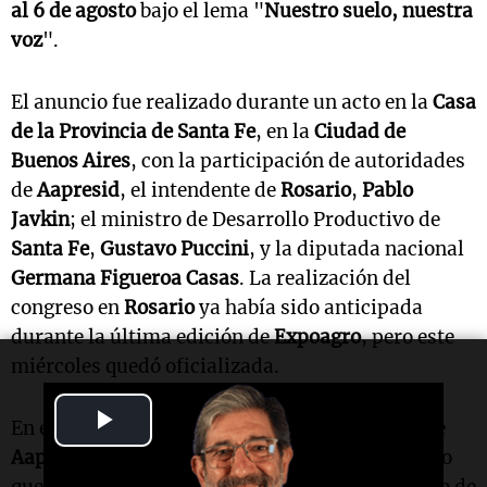
al 6 de agosto
bajo el lema "
Nuestro suelo, nuestra
voz
".
El anuncio fue realizado durante un acto en la
Casa
de la Provincia de Santa Fe
, en la
Ciudad de
Buenos Aires
, con la participación de autoridades
de
Aapresid
, el intendente de
Rosario
,
Pablo
Javkin
; el ministro de Desarrollo Productivo de
Santa Fe
,
Gustavo Puccini
, y la diputada nacional
Germana Figueroa Casas
. La realización del
congreso en
Rosario
ya había sido anticipada
durante la última edición de
Expoagro
, pero este
miércoles quedó oficializada.
Play
En el marco de la presentación, el presidente de
Aapresid
,
Marcelo Torres
, se refirió al escenario
Video