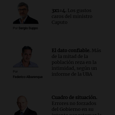
Episodios
3x1=4.
Los gustos
Audio.
Siniestro vial en Salta: una mujer
caros del ministro
fallece tras perder el control de su
Caputo
vehículo
Por
Sergio Suppo
Panorama Federal
Episodios
Audio.
Docentes de Jujuy enfrentan
descuentos de hasta 700.000 pesos en
El dato confiable.
Más
sus salarios, denuncian desde el
de la mitad de la
sindicato
población reza en la
Panorama Federal
intimidad, según un
Episodios
Por
informe de la UBA
Federico Albarenque
Cuadro de situación.
Errores no forzados
del Gobierno en su