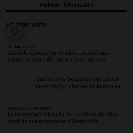
Episodios
Podcast
Últimas 24 h
Audio.
Fieles movilizados por San
Cayetano en Rosario.
Lo más visto
Viva la Radio Rosario
Episodios
Radioinforme 3
Audio.
Se registra inusual nevada en
Terrible choque en Córdoba: murió una
Zapala, Neuquén, con más de mil
bombera cerca del Mercado de Abasto
camiones varados
Panorama Federal
Episodios
Quién era la bombera que murió
Audio.
Controversia en el peronismo
en el trágico choque de la ruta 19
mendocino por ausencia de senadora
embarazada en votación clave
Panorama Federal
Terremoto en Venezuela
Episodios
La misteriosa historia de la señora de uñas
Audio.
Mateo Bouniba, joven de Villa
bonitas que estremece a Venezuela
María, necesita un trasplante de médula