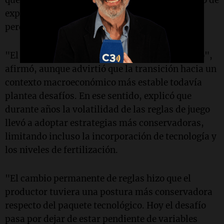
que atraviesa el sector agropecuario y al cambio de
expectativas que, según sostuvo, comienza a
percibirse entre los productores.
"El productor siente que el rumbo es el correcto",
afirmó, aunque advirtió que la transición hacia un
contexto macroeconómico más estable todavía
plantea desafíos. En ese sentido, explicó que
durante años la volatilidad de las reglas de juego
llevó a adoptar estrategias más conservadoras,
limitando incluso la incorporación de tecnología y
los niveles de fertilización.
"El cambio permanente de reglas hizo que el
productor tuviera una postura más conservadora
respecto del paquete tecnológico. Hoy el desafío
pasa por dejar de estar pendiente de variables