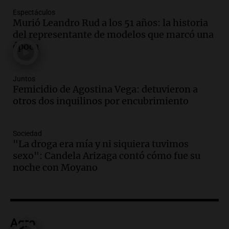
en Estados Unidos
Panorama Federal
Espectáculos
Murió Leandro Rud a los 51 años: la historia
Episodios
del representante de modelos que marcó una
Audio.
Fieles celebran a San Cayetano
época
en Córdoba pidiendo pan, paz y trabajo
Viva la Radio
Episodios
Juntos
Femicidio de Agostina Vega: detuvieron a
Audio.
Día Internacional de la Cerveza:
otros dos inquilinos por encubrimiento
mitos, secretos y el desafío de producir
cerveza artesanal
Sociedad
Viva la Radio
"La droga era mía y ni siquiera tuvimos
Episodios
sexo": Candela Arizaga contó cómo fue su
Audio.
Tucumán enfrenta un equilibrio
noche con Moyano
financiero precario debido a la caída del
consumo y recaudación
Panorama Federal
Episodios
Audio.
La calidad del empleo en
Agro