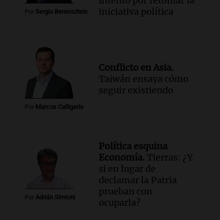
intento por retomar la
iniciativa política
Por
Sergio Berensztein
Conflicto en Asia.
Taiwán ensaya cómo
seguir existiendo
Por
Marcos Calligaris
Política esquina
Economía.
Tierras: ¿Y
si en lugar de
declamar la Patria
prueban con
Por
Adrián Simioni
ocuparla?