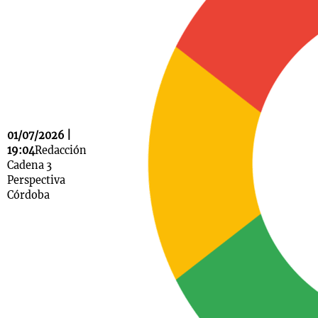
Notas
s
Notas
La Sole en
ial
Mundial 2026
Cadena 3
01/07/2026 |
19:04
Redacción
Cadena 3
Perspectiva
Córdoba