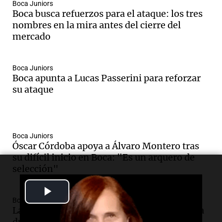
Boca Juniors
Boca busca refuerzos para el ataque: los tres
nombres en la mira antes del cierre del
mercado
Boca Juniors
Boca apunta a Lucas Passerini para reforzar
su ataque
Boca Juniors
Óscar Córdoba apoya a Álvaro Montero tras
su difícil inicio en Boca: "Es un arquero de
selección"
Play
Boca Juniors
La decisión del "Vasco" Arruabarrena tras la
Video
dura derrota de Boca ante Riestra