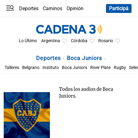
Deportes
Caminos
Opinión
Participá
Programas
Últimas coberturas
Últimas 24 h
En YouTube
Clima
Horóscopo
Lo Último
Argentina
Córdoba
Rosario
Deportes
Boca Juniors
Talleres
Belgrano
Instituto
Boca Juniors
River Plate
Rugby
Sele
Todos los audios de Boca
Juniors.