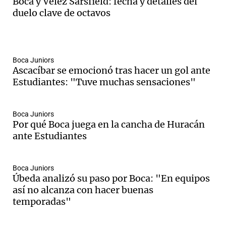
Boca y Vélez Sarsfield: fecha y detalles del
duelo clave de octavos
Notas
s
Notas
Boca Juniors
La Sole en
Ascacíbar se emocionó tras hacer un gol ante
ial
Mundial 2026
Cadena 3
Estudiantes: "Tuve muchas sensaciones"
Boca Juniors
Por qué Boca juega en la cancha de Huracán
ante Estudiantes
Boca Juniors
Úbeda analizó su paso por Boca: "En equipos
así no alcanza con hacer buenas
temporadas"