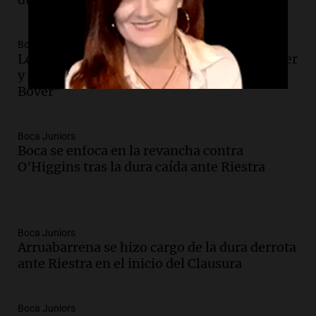
Boca Juniors
Los mejores memes tras las derrotas de River
y Boca en el Torneo Clausura: "Momento
Bover"
Boca Juniors
Boca se enfoca en la revancha contra
O'Higgins tras la dura caída ante Riestra
Boca Juniors
Arruabarrena se hizo cargo de la dura derrota
ante Riestra en el inicio del Clausura
Boca Juniors