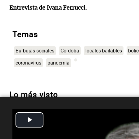
Entrevista de Ivana Ferrucci.
Temas
Burbujas sociales
Córdoba
locales bailables
boli
coronavirus
pandemia
Lo más visto
Play
Espectáculos
Murió Leandro Rud a
Video