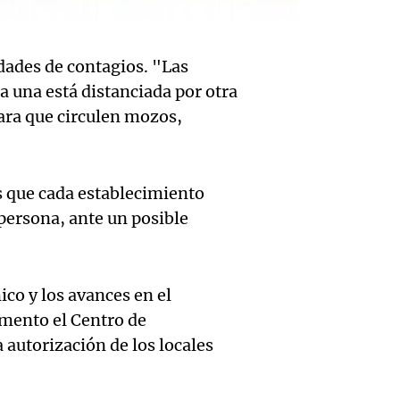
Buen día, A
Audio.
Ciudad
revolu
Episodios
de
Córdo
argent
dades de contagios. "Las
Califi
deleitó
 una está distanciada por otra
Panorama F
Episodios
ara que circulen mozos,
de Mar
oyente
Audio.
Lambe
radio 
de Ros
es que cada establecimiento
(Rosar
tango
Centra
 persona, ante un posible
Central
Amamos Arg
Audio.
Aldosi
Episodios
Aldosi
desarr
(Camp
ico y los avances en el
Deportes Ro
Audio.
urbano
omento el Centro de
relato
Episodios
autorización de los locales
exposi
del es
Greco
la rura
Deportes Ro