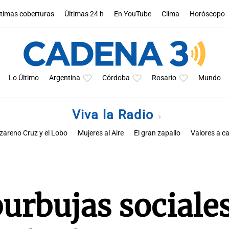
ltimas coberturas
Últimas 24 h
En YouTube
Clima
Horóscopo
Lo Último
Argentina
Córdoba
Rosario
Mundo
Viva la Radio
zareno Cruz y el Lobo
Mujeres al Aire
El gran zapallo
Valores a ca
Educar entre todos
urbujas sociale