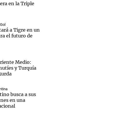
ra en la Triple
 Gol
tará a Tigre en un
Notas
ra el futuro de
tas
Notas
Venezuela de
 Groenlandia
Comprometidos
Madur
Oriente Medio:
hutíes y Turquía
kurda
ntina
ntino busca a sus
nes en una
cional
aron el
ngkok: Un chico