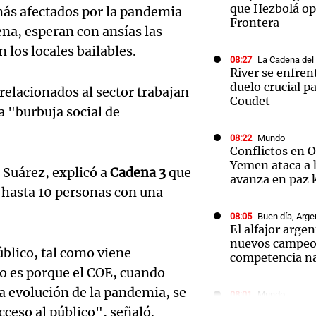
que Hezbolá ope
 más afectados por la pandemia
Frontera
ena, esperan con ansías las
n los locales bailables.
08:27
La Cadena del
River se enfren
duelo crucial pa
relacionados al sector trabajan
Notas
Notas
No
Coudet
la "burbuja social de
e en Cadena 3
El huracán de Arequito
Cadena 3 en
08:22
Mundo
Conflictos en 
Yemen ataca a 
 Suárez, explicó a
Cadena 3
que
avanza en paz 
 hasta 10 personas con una
08:05
Buen día, Arge
El alfajor arge
nuevos campeo
úblico, tal como viene
competencia na
Audio.
to es porque el COE, cuando
a evolución de la pandemia, se
Rechaz
08:01
Mundo
Tragedia en Ba
cceso al público", señaló.