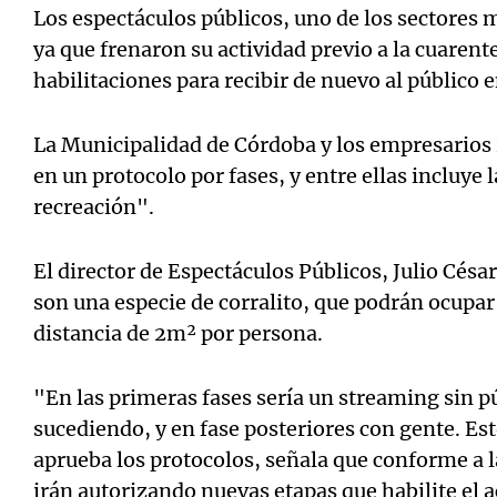
Los espectáculos públicos, uno de los sectores
ya que frenaron su actividad previo a la cuarent
habilitaciones para recibir de nuevo al público e
La Municipalidad de Córdoba y los empresarios 
Notas
Notas
en un protocolo por fases, y entre ellas incluye 
Editorial
Mundial 2026
La Sol
recreación".
El director de Espectáculos Públicos, Julio César
son una especie de corralito, que podrán ocupar
distancia de 2m² por persona.
"En las primeras fases sería un streaming sin p
sucediendo, y en fase posteriores con gente. Es
aprueba los protocolos, señala que conforme a l
irán autorizando nuevas etapas que habilite el a