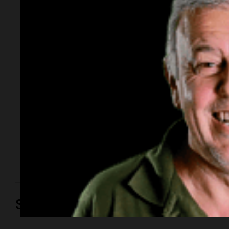
los 51 años: la
historia del
representante de
modelos que marcó
una época
El empresario y conductor falleció tras una larga
lucha contra un cáncer de parótida. Fundó una de las
agencias de modelos más reconocidas y luego volcó
su historia a la televisión.
Sociedad