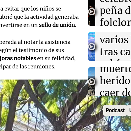
accide
máxim
peña d
ra evitar que los niños se
00:32
Clima
Mendo
Clima en Salta:
brió que la actividad generaba
Una Mañana
folclo
tiempo este do
Rosario
nvertirse en un
sello de unión
.
muert
Audio.
Episodios
Córdo
varios
erada al notar la asistencia
Traged
Tarde y Med
tras c
según el testimonio de sus
Episodios
Mendo
oras notables
en su felicidad,
vehícu
Audio.
muerto
ipar de las reuniones.
desde 
llegará
herido
puent
noche 
caer d
Audio.
Panorama F
Rosari
desde 
Episodios
Propi
Podcast
acomp
puent
Privad
Audio.
su fami
Una mañana