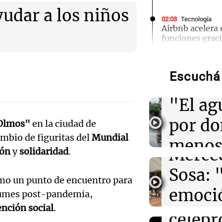
yudar a los niños
02:03
Tecnología
Airbnb acelera 
funciones graci
Audio.
artificial en s
Torme
Escuchá 
01:49
Mundo
filtrac
El Pentágono so
Audio.
industria de d
"El ag
en la producci
Pennis
por d
Olmos"
en la ciudad de
huella
01:31
Ciencia
ambio de figuritas del
Mundial
Reducir alimen
meno
disminuye anto
Merce
ión
y
solidaridad
.
salud, según es
imagi
Sosa: 
Audio.
o un punto de encuentro para
Una Mañana
01:29
Mundo
emoció
Rosario
lbumes post-pandemia,
El lago Mead al
Orella
Audio.
bajo en 90 años
Episodios
nción social
.
filtro
crisis hídrica e
celebr