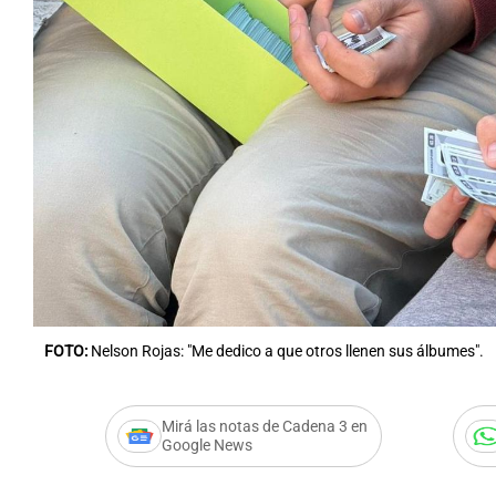
Notas
Notas
Editorial
Mundial 2026
La Sol
FOTO:
Nelson Rojas: "Me dedico a que otros llenen sus álbumes".
Mirá las notas de Cadena 3 en
Google News
Audio.
Promueve el int