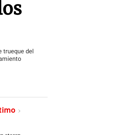
los
e trueque del
tamiento
ltimo