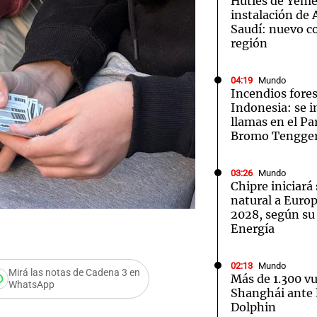
Hutíes de Yeme
instalación de
Saudí: nuevo co
región
04:19
Mundo
Incendios fores
Notas
Notas
No
Indonesia: se i
llamas en el P
e en Cadena 3
El huracán de Arequito
Cadena 3 en
Bromo Tengge
03:26
Mundo
Chipre iniciará
natural a Euro
2028, según su
Energía
02:13
Mundo
Mirá las notas de Cadena 3 en
Más de 1.300 v
WhatsApp
Shanghái ante l
ercambio de
Dolphin