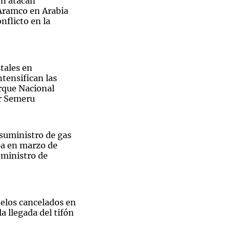
n atacan
 Aramco en Arabia
nflicto en la
Notas
tales en
tas
Notas
ntensifican las
Venezuela de
arque Nacional
 Groenlandia
Comprometidos
Madur
r Semeru
 suministro de gas
pa en marzo de
 ministro de
uelos cancelados en
a llegada del tifón