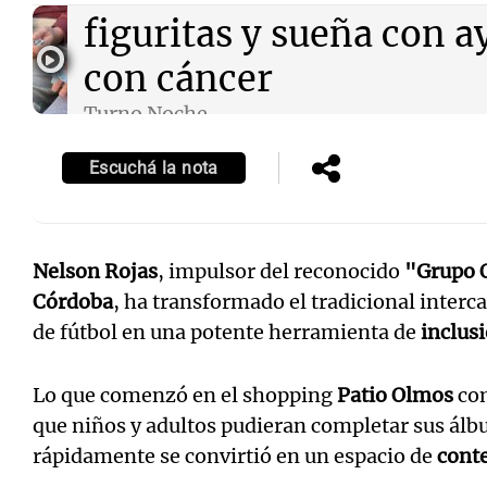
figuritas y sueña con a
con cáncer
Turno Noche
Episodios
Escuchá la nota
Nelson Rojas
, impulsor del reconocido
"Grupo 
Córdoba
, ha transformado el tradicional interc
de fútbol en una potente herramienta de
inclus
Lo que comenzó en el shopping
Patio Olmos
com
que niños y adultos pudieran completar sus á
rápidamente se convirtió en un espacio de
conte