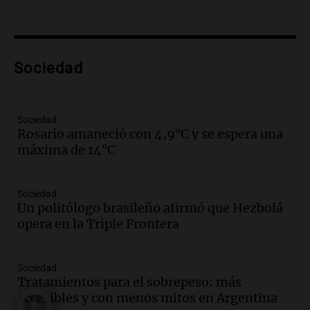
Episodios
Audio.
Rechazaron el pedido de Facundo
Moyano para levantar la perimetral
sobre Candela Arizaga
Sociedad
Panorama Federal
Episodios
Audio.
Iliana Lick, la argentina detenida
Sociedad
por el ICE, obtuvo la libertad bajo fianza
Rosario amaneció con 4,9°C y se espera una
en Estados Unidos
máxima de 14°C
Buen día, Argentina
Episodios
Sociedad
Audio.
Jugueterías en transformación:
Un politólogo brasileño afirmó que Hezbolá
crece la venta online y cae el
opera en la Triple Frontera
movimiento en los locales
Buen día, Argentina
Episodios
Sociedad
Tratamientos para el sobrepeso: más
Audio.
Por qué nos cuesta decir que no y
accesibles y con menos mitos en Argentina
qué consecuencias tiene ceder siempre