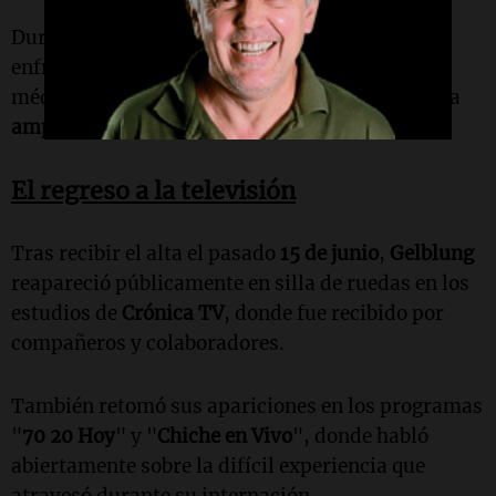
Durante ese proceso, el periodista llegó a
enfrentar un escenario crítico en el que los
médicos evaluaron incluso la posibilidad de una
amputación
para preservar su vida.
El regreso a la televisión
Tras recibir el alta el pasado
15 de junio
,
Gelblung
reapareció públicamente en silla de ruedas en los
estudios de
Crónica TV
, donde fue recibido por
compañeros y colaboradores.
También retomó sus apariciones en los programas
"
70 20 Hoy
" y "
Chiche en Vivo
", donde habló
abiertamente sobre la difícil experiencia que
atravesó durante su internación.