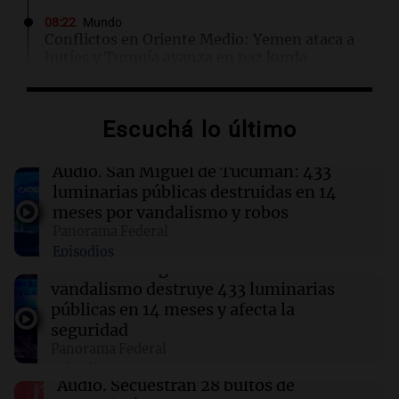
08:22
Mundo
Conflictos en Oriente Medio: Yemen ataca a
hutíes y Turquía avanza en paz kurda
08:05
Buen día, Argentina
Escuchá lo último
El alfajor argentino busca a sus nuevos
campeones en una competencia nacional
Audio.
San Miguel de Tucumán: 433
luminarias públicas destruidas en 14
08:01
Mundo
meses por vandalismo y robos
Tragedia en Bangkok: Un chico de 14 años
Panorama Federal
causa un tiroteo que deja al menos 7 muertos
Episodios
Audio.
San Miguel de Tucumán:
vandalismo destruye 433 luminarias
07:57
Cultura
públicas en 14 meses y afecta la
Aldo Sessa: el fotógrafo argentino que captura
la esencia del arte y la vida
seguridad
Panorama Federal
Episodios
Audio.
Secuestran 28 bultos de