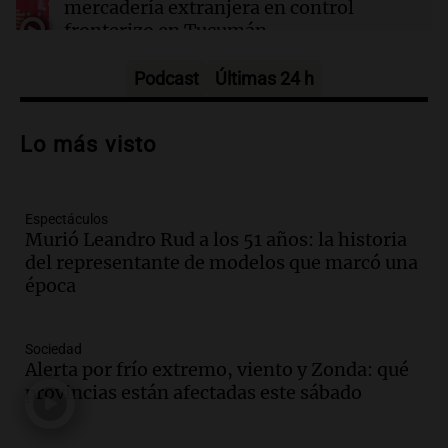
mercadería extranjera en control
fronterizo en Tucumán
Panorama Federal
Episodios
Podcast
Últimas 24 h
Audio.
El futuro de la industria
alimentaria: nuevas proteínas y hábitos
Lo más visto
de consumo en Argentina
Panorama Federal
Episodios
Espectáculos
Audio.
Mujer de 92 años fallece
Murió Leandro Rud a los 51 años: la historia
mientras esperaba cobrar su jubilación
del representante de modelos que marcó una
en San Luis
época
Panorama Federal
Episodios
Audio.
Detienen a Sergio Fárez por
Sociedad
abuso sexual: juicio programado para
Alerta por frío extremo, viento y Zonda: qué
diciembre de 2025
provincias están afectadas este sábado
Panorama Federal
Episodios