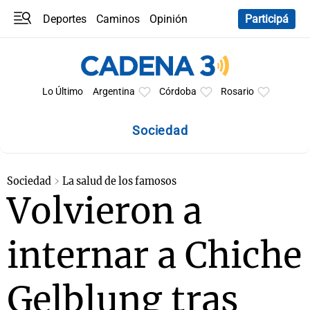
Deportes
Caminos
Opinión
Participá
Programas
Últimas coberturas
Últimas 24 h
En YouTube
Clima
Horóscopo
Lo Último
Argentina
Córdoba
Rosario
Sociedad
Sociedad
La salud de los famosos
Volvieron a
internar a Chiche
Gelblung tras