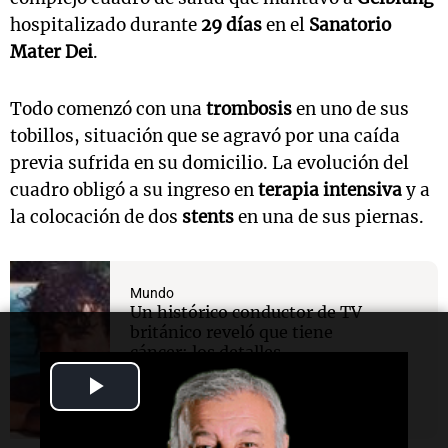
hospitalizado durante
29 días
en el
Sanatorio
Mater Dei
.
Todo comenzó con una
trombosis
en uno de sus
tobillos, situación que se agravó por una caída
previa sufrida en su domicilio. La evolución del
cuadro obligó a su ingreso en
terapia intensiva
y a
la colocación de dos
stents
en una de sus piernas.
Mundo
Un histórico conductor de TV
británico reveló que tiene
cáncer: los detalles
Play
Video