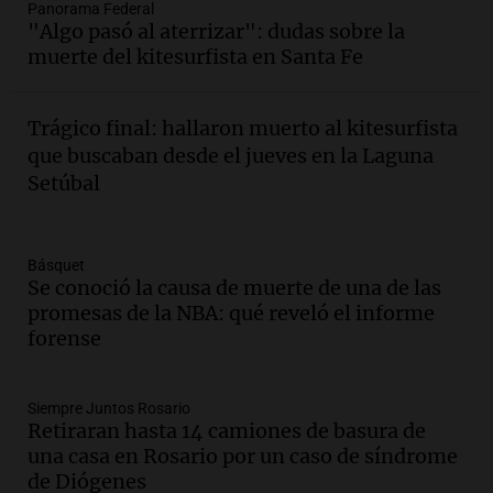
Panorama Federal
Audio.
Familiares de Lautaro Britos
"Algo pasó al aterrizar": dudas sobre la
convocan marcha por justicia tras su
muerte del kitesurfista en Santa Fe
trágica muerte en Villa Mercedes
Panorama Federal
Episodios
Trágico final: hallaron muerto al kitesurfista
Audio.
Reparaciones en acueducto
que buscaban desde el jueves en la Laguna
Novalí finalizan y se normaliza el
Setúbal
suministro de agua en San Luis
Panorama Federal
Episodios
Básquet
Audio.
Docentes de Jujuy enfrentan
Se conoció la causa de muerte de una de las
descuentos de salarios de hasta 700.000
promesas de la NBA: qué reveló el informe
pesos, denuncia sindicato
forense
Panorama Federal
Episodios
Siempre Juntos Rosario
Audio.
Brutal asalto en Concepción:
Retiraran hasta 14 camiones de basura de
anciano de 88 años golpeado para
una casa en Rosario por un caso de síndrome
robarle un millón de pesos
de Diógenes
Panorama Federal