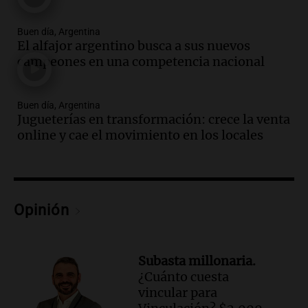
Buen día, Argentina
Episodios
Buen día, Argentina
El alfajor argentino busca a sus nuevos
Audio.
El alfajor argentino busca a sus
campeones en una competencia nacional
nuevos campeones en una competencia
nacional
Buen día, Argentina
Buen día, Argentina
Jugueterías en transformación: crece la venta
Episodios
online y cae el movimiento en los locales
Audio.
El alfajor argentino busca a sus
nuevos campeones en una competencia
nacional
Buen día, Argentina
Episodios
Opinión
Audio.
Mariano Moreno: pasiones
intensas y su legado en la revolución
argentina
Subasta millonaria.
Panorama Federal
¿Cuánto cuesta
Episodios
vincular para
Audio.
El Ensamble Municipal de Música