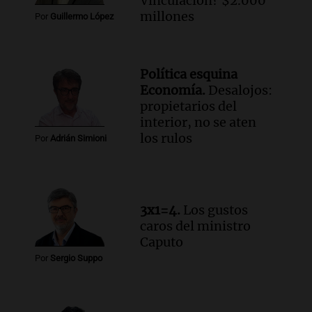
Vinculación? $2.000
Ciudadana de Córdoba deleitó a los
millones
Por
Guillermo López
oyentes de la radio a puro tango
Amamos Argentina
Episodios
Política esquina
Audio.
Boletín de Calificaciones de
Economía.
Desalojos:
Marcelo Lamberti (Rosario Central 2 - 1
propietarios del
Aldosivi)
interior, no se aten
Deportes Rosario
los rulos
Por
Adrián Simioni
Episodios
Audio.
2° gol de Rosario Central a
Aldosivi (Campaz) - relato Gato Greco
Deportes Rosario
3x1=4.
Los gustos
Episodios
caros del ministro
Caputo
Por
Sergio Suppo