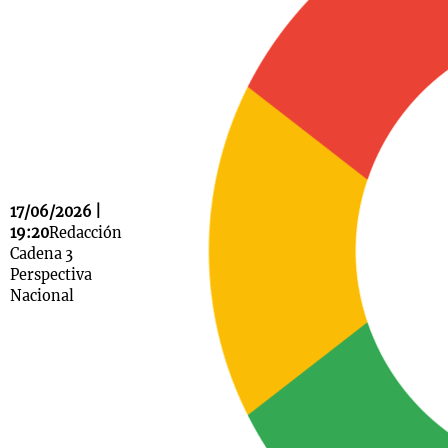
Notas
s
Notas
La Sole en
ial
Mundial 2026
Cadena 3
17/06/2026 |
19:20
Redacción
Cadena 3
Perspectiva
Nacional