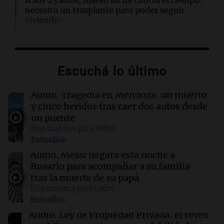
necesita un trasplante para poder seguir
viviendo
13:57
Una mañana para todos
Tragedia en Mendoza: un muerto y cinco
Escuchá lo último
heridos tras caer dos autos desde un puente
Audio.
Tragedia en Mendoza: un muerto
13:43
Sociedad
y cinco heridos tras caer dos autos desde
“Santa Fe te abraza”: el mensaje de Pullaro
un puente
tras la muerte de Jorge Messi
Una mañana para todos
Episodios
13:31
Una mañana para todos
Audio.
Messi llegará esta noche a
Messi llegará esta noche a Rosario para
Rosario para acompañar a su familia
acompañar a su familia tras la muerte de su
tras la muerte de su papá
papá
Una mañana para todos
Episodios
13:20
Sociedad
Audio.
Ley de Propiedad Privada: el revés
“Jorge hizo todo bien”: el mensaje de Chiqui