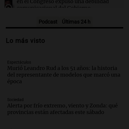
en el Congreso expuso una debilidad
Tapia tras la muerte del padre de Messi
comunicacional del Gobierno
Una mañana para todos
Episodios
Podcast
Últimas 24 h
Audio.
Casabindo se prepara para una
celebración única: 30.000 turistas y el
Lo más visto
tradicional Toreo de la Vincha
Una mañana para todos
Episodios
Espectáculos
Audio.
Borges, abogada de Pourrain:
Murió Leandro Rud a los 51 años: la historia
"Tres hombres se lo llevaron para
del representante de modelos que marcó una
hacerle preguntas y nunca regresó"
época
Una mañana para todos
Episodios
Audio.
Voluntarios limpiaron 9.000
Sociedad
metros del río Suquía y retiraron hasta
Alerta por frío extremo, viento y Zonda: qué
800 kilos de basura por jornada
provincias están afectadas este sábado
Una mañana para todos
Episodios