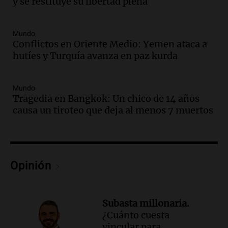
y se restituye su libertad plena
en CABA
Una mañana para todos
Episodios
Mundo
Audio.
Altas Cumbres: rescataron a una
Conflictos en Oriente Medio: Yemen ataca a
cabra que llevaba ocho días atrapada en
hutíes y Turquía avanza en paz kurda
un precipicio
Una mañana para todos
Episodios
Mundo
Tragedia en Bangkok: Un chico de 14 años
Audio.
Chile planteó mejorar la
causa un tiroteo que deja al menos 7 muertos
conectividad fronteriza, aérea y digital
con Jujuy
Panorama Federal
Episodios
Audio.
Del fitness a la longevidad: por
Opinión
qué crece el consumo de alimentos con
proteínas
Una mañana para todos
Subasta millonaria.
Episodios
¿Cuánto cuesta
Audio.
Investigan un asalto millonario a
vincular para