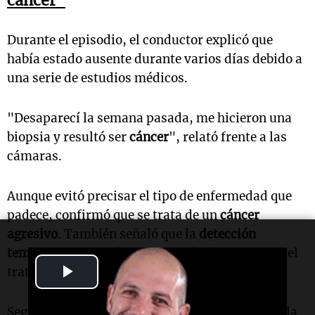
cáncer"
Durante el episodio, el conductor explicó que
había estado ausente durante varios días debido a
una serie de estudios médicos.
"Desaparecí la semana pasada, me hicieron una
biopsia y resultó ser
cáncer
", relató frente a las
cámaras.
Aunque evitó precisar el tipo de enfermedad que
padece, confirmó que se trata de un
cáncer
agresivo
. También señaló que la
detección
temprana
permitió comenzar rápidamente con el
Play
tratamiento médico.
Video
Según contó, una de las intervenciones incluyó la