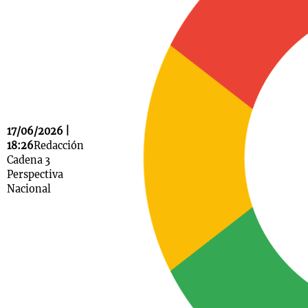
Notas
s
Notas
La Sole en
ial
Mundial 2026
Cadena 3
17/06/2026 |
18:26
Redacción
Cadena 3
Perspectiva
Nacional