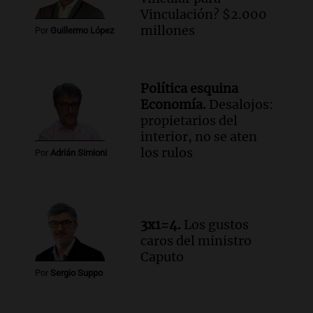
la cooperativa Talamochita en Villa
Vinculación? $2.000
María
millones
Por
Guillermo López
Panorama Federal
Episodios
Audio.
Vandalismo en San Miguel de
Política esquina
Tucumán: destruyeron 433 luminarias
Economía.
Desalojos:
públicas en 14 meses
propietarios del
Panorama Federal
interior, no se aten
Episodios
los rulos
Por
Adrián Simioni
Audio.
Una mujer murió cuando
esperaba cobrar su jubilación en un
banco de San Luis
Panorama Federal
3x1=4.
Los gustos
Episodios
caros del ministro
Caputo
Por
Sergio Suppo