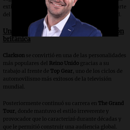
extirpación de una parte de la
próstata
como parte
del procedimiento para combatir la enfermedad.
Una figura emblemática de la televisión
británica
Clarkson
se convirtió en una de las personalidades
más populares del
Reino Unido
gracias a su
trabajo al frente de
Top Gear
, uno de los ciclos de
automovilismo más exitosos de la televisión
mundial.
Posteriormente continuó su carrera en
The Grand
Tour
, donde mantuvo el estilo irreverente y
provocador que lo caracterizó durante décadas y
que le permitió construir una audiencia global.