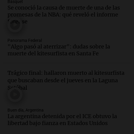
Básquet
Audio.
La historia de la servilleta que
Se conoció la causa de muerte de una de las
firmó Jorge Messi para el primer
promesas de la NBA: qué reveló el informe
contrato de Leo con Barcelona
forense
Una mañana para todos
Episodios
Panorama Federal
Audio.
Joan Gaspart: "Sin Jorge, no sé si
"Algo pasó al aterrizar": dudas sobre la
Messi hubiera llegado adonde llegó"
muerte del kitesurfista en Santa Fe
Una mañana para todos
Episodios
Trágico final: hallaron muerto al kitesurfista
Audio.
El orgullo y el sueño argentino de
que buscaban desde el jueves en la Laguna
Jorge Messi en una entrevista con Rony
Setúbal
Vargas en 2007
Una mañana para todos
Episodios
Buen día, Argentina
Audio.
El abuelo de Agostina Vega, tras
La argentina detenida por el ICE obtuvo la
las nuevas detenciones: "En esa casa
libertad bajo fianza en Estados Unidos
todos tenían algo que ver"
Una mañana para todos