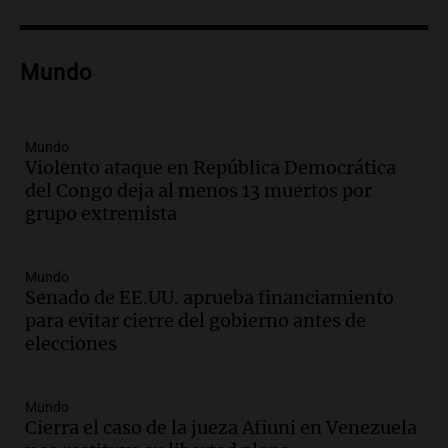
Episodios
Audio.
Una nutricionista derribó el mito
del desayuno ideal: qué alimentos
Mundo
conviene priorizar
Una mañana para todos
Episodios
Mundo
Violento ataque en República Democrática
Audio.
Murió Jorge Messi
del Congo deja al menos 13 muertos por
Una mañana para todos
grupo extremista
Episodios
Mundo
Audio.
Mateo, a los 25 años, lucha
Senado de EE.UU. aprueba financiamiento
contra el tiempo: necesita un trasplante
para evitar cierre del gobierno antes de
para poder seguir viviend
elecciones
Una mañana para todos
Episodios
Audio.
Estiman que la inflación nacional
Mundo
Cierra el caso de la jueza Afiuni en Venezuela
de julio será menor al 2,9% registrado