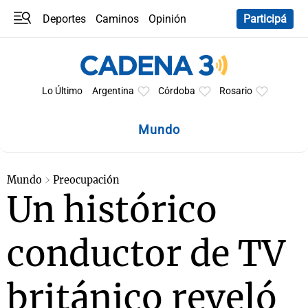
Deportes
Caminos
Opinión
Participá
Programas
Últimas coberturas
Últimas 24 h
En YouTube
Clima
Horóscopo
Lo Último
Argentina
Córdoba
Rosario
Mundo
Mundo
Preocupación
Un histórico
conductor de TV
británico reveló