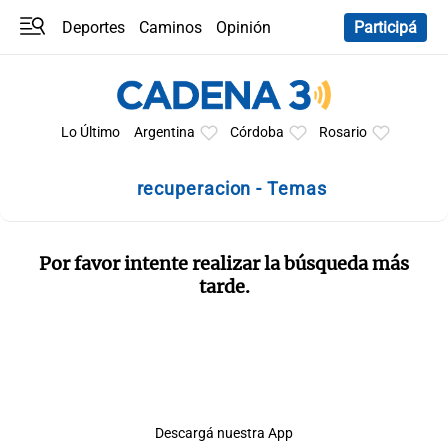
Deportes
Caminos
Opinión
Participá
Programas
Últimas coberturas
Últimas 24 h
En YouTube
Clima
Horóscopo
Lo Último
Argentina
Córdoba
Rosario
recuperacion - Temas
Por favor intente realizar la búsqueda más
tarde.
Descargá nuestra App