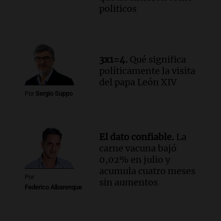
politicos
Episodios
Audio.
El papamóvil de Juan Pablo II
revive con la visita de León XIV y una
historia nacida en Córdoba
Viva la Radio
3x1=4.
Qué significa
Episodios
políticamente la visita
Audio.
Monseñor Fenoy celebra la visita
del papa León XIV
de León XIV a Argentina y reflexiona
Por
Sergio Suppo
sobre su impacto espiritual
Panorama Federal
Episodios
El dato confiable.
La
Audio.
El ministro de Economía de Santa
carne vacuna bajó
Fe relativiza el impacto del fallo sobre
0,02% en julio y
jubilaciones en la provincia
acumula cuatro meses
Panorama Federal
Por
sin aumentos
Episodios
Federico Albarenque