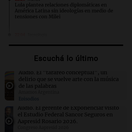
Lula plantea relaciones diplomáticas en
América Latina sin ideologías en medio de
tensiones con Milei
22:04
Tecnología
Nikita Bier renuncia como jefe de producto de
X tras un año en el cargo
Escuchá lo último
22:03
Tecnología
Descuentos de hasta $400 en entradas para
Audio.
El "tarareo conceptual", un
TechCrunch Disrupt 2026 hasta el viernes
delirio que se vuelve arte con la música
de las palabras
Amamos Argentina
22:00
Viva la Radio Rosario
Episodios
Madres pidieron por la Ley Joaquín en
Rosario: "Nos arrancaron lo más sagrado"
Audio.
El gerente de Exponenciar visitó
el Estudio Federal Sancor Seguros en
Aapresid Rosario 2026.
21:54
Mundo
Congreso Aapresid 2026
Líderes indígenas guatemaltecos liberados