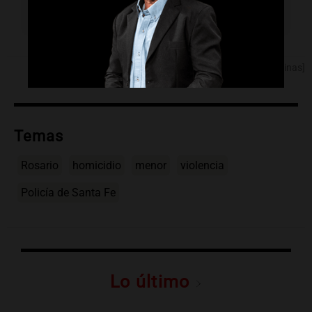
jóvenes fue el posible móvil del crimen.
[Fuente: Noticias Argentinas]
Temas
Rosario
homicidio
menor
violencia
Policía de Santa Fe
Lo último