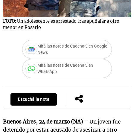
FOTO:
Un adolescente es arrestado tras apuñalar a otro
Notas
menor en Rosario
s
Notas
La Sole en
ial
Mundial 2026
Cadena 3
Mirá las notas de Cadena 3 en Google
News
Mirá las notas de Cadena 3 en
WhatsApp
Escuchá la nota
Buenos Aires, 24 de marzo (NA)
– Un joven fue
detenido por estar acusado de asesinar a otro