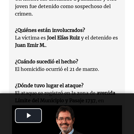
joven fue detenido como sospechoso del
crimen.
¿Quiénes están involucrados?
La víctima es
Joel Elías Ruiz
y el detenido es
Juan Emir M.
.
¿Cuándo sucedió el hecho?
El homicidio ocurrió el 21 de marzo.
¿Dónde tuvo lugar el ataque?
El ataque se registró en la zona de
avenida
Límite del Municipio y Pasaje 1737
, en
Rosario.
Play
¿Por qué se sospecha del detenido?
Video
Se cree que la rivalidad entre ambos