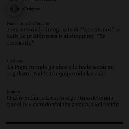
Panorama Federal
Por
Juan Federico
Episodios
Audio.
Madres en Rosario piden por la
Radioinforme 3 Rosario
Juez autorizó a integrante de "Los Monos" a
ley Joaquín.
salir de prisión para ir al shopping: "Es
Viva la Radio Rosario
frecuente"
Episodios
Audio.
Juan Pedro Colombo, rematador
de hacienda: “Las tecnologías no
La Popu
La Popu cumple 32 años y lo festeja con un
reemplazan el contacto con la gente”
regalazo: ¡Naldo te equipa toda la casa!
La Argentina, hoy
Episodios
Audio.
Un trabajador herido tras caer a
Mundo
Quién es Iliana Lick, la argentina detenida
un pozo de 17 metros en Nueva Córdoba
por el ICE cuando viajaba a ver a la Selección
Panorama Federal
Episodios
Audio.
Lanzamiento del Tigo 7 CSH: el