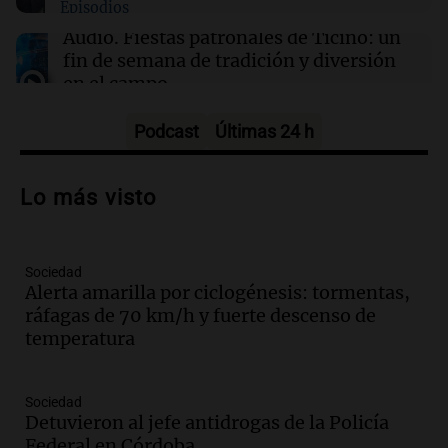
Episodios
tras 15 meses de prisión sin juicio
Audio.
Fiestas patronales de Ticino: un
fin de semana de tradición y diversión
en el campo
Panorama Federal
Episodios
Podcast
Últimas 24 h
Audio.
Preparativos para la feria en La
Bulalle, Córdoba: actividades y horarios
Lo más visto
de apertura
Panorama Federal
Episodios
Sociedad
Audio.
Río Gallegos enfrenta secuelas de
Alerta amarilla por ciclogénesis: tormentas,
lluvias, senadores manifiestan
ráfagas de 70 km/h y fuerte descenso de
oposición a ley de tierras
temperatura
Panorama Federal
Episodios
Audio.
Mendoza celebra la apertura del
Sociedad
centro de esquí Penitentes Park tras
Detuvieron al jefe antidrogas de la Policía
siete años de cierre por falta de nieve
Federal en Córdoba