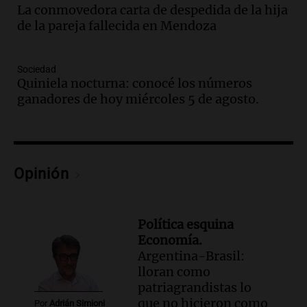
Audio.
Ahyre estuvo en el Estudio
La conmovedora carta de despedida de la hija
Federal Sancor Seguros y adelantó su
de la pareja fallecida en Mendoza
nuevo tema a Cadena 3 Rosario.
Viva la Radio Rosario
Sociedad
Episodios
Quiniela nocturna: conocé los números
Audio.
Cierre del Paso Internacional
ganadores de hoy miércoles 5 de agosto.
Cristo Redentor por acumulación de
nieve se extiende a 22 días
Panorama Federal
Episodios
Opinión
Audio.
Estudiantes de Italia realizan
prácticas docentes en Córdoba para
enriquecer su formación educativa
Panorama Federal
Política esquina
Episodios
Economía.
Argentina-Brasil:
Audio.
La Universidad de Milán y su
lloran como
colaboración con la municipalidad para
patriagrandistas lo
la educación y parques
que no hicieron como
Panorama Federal
Por
Adrián Simioni