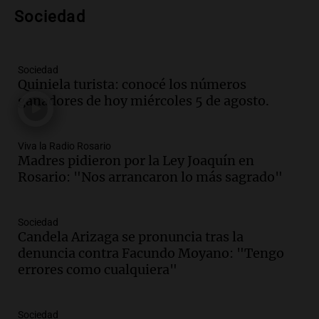
nuevo híbrido enchufable de Chery llega
Sociedad
al mercado argentino
Panorama Federal
Episodios
Sociedad
Audio.
Perito Moreno recibe la Copa
Quiniela turista: conocé los números
Mundial de Natación de Invierno con
ganadores de hoy miércoles 5 de agosto.
récords y atletas de 20 países
Amamos Argentina
Episodios
Viva la Radio Rosario
Audio.
Conductor imputado por
Madres pidieron por la Ley Joaquín en
accidente fatal en San Luis dejó tres
Rosario: "Nos arrancaron lo más sagrado"
jóvenes muertos y un herido grave
Panorama Federal
Episodios
Sociedad
Candela Arizaga se pronuncia tras la
Audio.
Historiador de la UBA celebró la
denuncia contra Facundo Moyano: "Tengo
marcha atrás en la Ley de Tierras:
errores como cualquiera"
“Frenamos un saqueo de recursos”
Amamos Argentina
Episodios
Sociedad