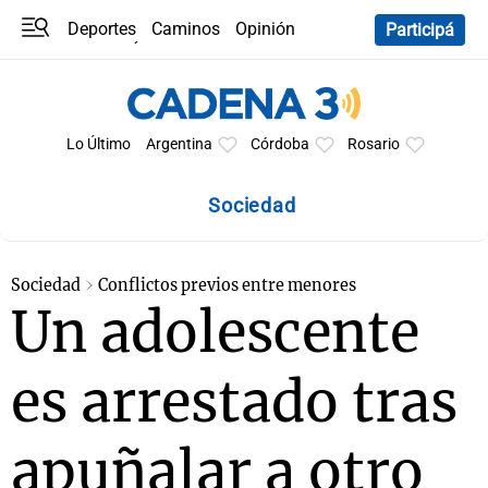
Deportes
Caminos
Opinión
Participá
Programas
Últimas coberturas
Últimas 24 h
En YouTube
Clima
Horóscopo
Lo Último
Argentina
Córdoba
Rosario
Sociedad
Sociedad
Conflictos previos entre menores
Un adolescente
es arrestado tras
apuñalar a otro