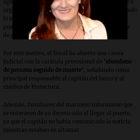
agonía y abandono, sin recibir la atención médica
urgente que necesitaba, y que si se hubiera acatado
la orden médica de regresar inmediatamente a
puerto, habría existido una posibilidad concreta
de asistencia y supervivencia".
Por este motivo, el fiscal ha abierto una causa
judicial con la carátula provisional de
'abandono
de persona seguido de muerte'
, señalando como
principal responsable al capitán del barco y al
médico de Prefectura.
Además, familiares del marinero informaron que
se enteraron de su deceso solo al llegar al puerto,
ya que el capitán no había comunicado la noticia
mientras estaban en altamar.