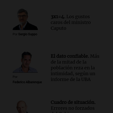
cabra que llevaba ocho días atrapada en
un precipicio
Una mañana para todos
3x1=4.
Los gustos
Episodios
caros del ministro
Audio.
Chile planteó mejorar la
Caputo
conectividad fronteriza, aérea y digital
Por
Sergio Suppo
con Jujuy
Panorama Federal
Episodios
El dato confiable.
Más
de la mitad de la
población reza en la
intimidad, según un
Por
informe de la UBA
Federico Albarenque
Cuadro de situación.
Errores no forzados