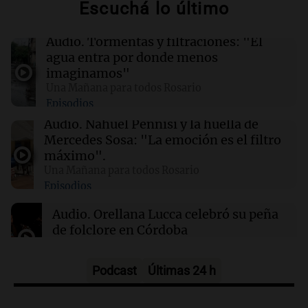
Escuchá lo último
00:26
Clima
Clima en Tucumán: cómo estará el tiempo
este domingo 9 de agosto
Audio.
Tormentas y filtraciones: "El
agua entra por donde menos
imaginamos"
00:21
Clima
Una Mañana para todos Rosario
Clima en Mendoza: cómo estará el tiempo
Episodios
este domingo 9 de agosto
Audio.
Nahuel Pennisi y la huella de
Mercedes Sosa: "La emoción es el filtro
00:16
Clima
máximo".
Clima en Santa Fe: cómo estará el tiempo este
Una Mañana para todos Rosario
domingo 9 de agosto
Episodios
Audio.
Orellana Lucca celebró su peña
de folclore en Córdoba
Tarde y Media
Episodios
Podcast
Últimas 24 h
Audio.
Trágico accidente en Mendoza:
un muerto y varios heridos tras caída de