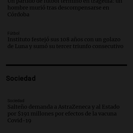
Un partido de fútbol terminó en tragedia: un
Audio.
Casabindo se prepara para una
hombre murió tras descompensarse en
celebración única: 30.000 turistas y el
Córdoba
tradicional Toreo de la Vincha
Una mañana para todos
Episodios
Fútbol
Audio.
Borges, abogada de Pourrain:
Instituto festejó sus 108 años con un golazo
"Tres hombres se lo llevaron para
de Luna y sumó su tercer triunfo consecutivo
hacerle preguntas y nunca regresó"
Una mañana para todos
Episodios
Audio.
Voluntarios limpiaron 9.000
Sociedad
metros del río Suquía y retiraron hasta
800 kilos de basura por jornada
Una mañana para todos
Episodios
Sociedad
Salteño demanda a AstraZeneca y al Estado
Audio.
La historia de la servilleta que
por $191 millones por efectos de la vacuna
firmó Jorge Messi para el primer
Covid-19
contrato de Leo con Barcelona
Una mañana para todos