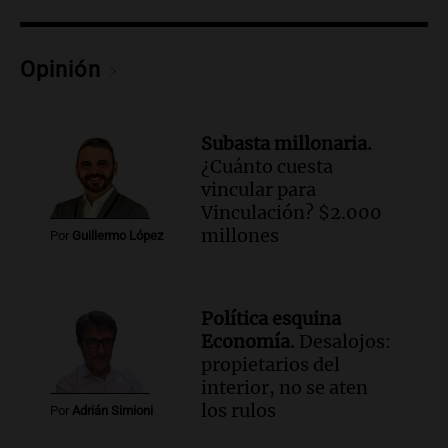
Una mañana para todos
Episodios
Opinión
Audio.
Murió Jorge Messi
Una mañana para todos
Episodios
Subasta millonaria.
¿Cuánto cuesta
Audio.
Mateo, a los 25 años, lucha
vincular para
contra el tiempo: necesita un trasplante
Vinculación? $2.000
para poder seguir viviend
millones
Por
Guillermo López
Una mañana para todos
Episodios
Audio.
Estiman que la inflación nacional
Política esquina
de julio será menor al 2,9% registrado
Economía.
Desalojos:
en CABA
propietarios del
Una mañana para todos
interior, no se aten
Episodios
los rulos
Por
Adrián Simioni
Audio.
Altas Cumbres: rescataron a una