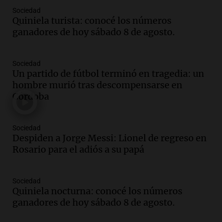
Episodios
Sociedad
Quiniela turista: conocé los números
Audio.
Joan Gaspart: "Sin Jorge, no sé si
ganadores de hoy sábado 8 de agosto.
Messi hubiera llegado adonde llegó"
Una mañana para todos
Episodios
Sociedad
Un partido de fútbol terminó en tragedia: un
Audio.
El orgullo y el sueño argentino de
hombre murió tras descompensarse en
Jorge Messi en una entrevista con Rony
Córdoba
Vargas en 2007
Una mañana para todos
Episodios
Sociedad
Audio.
El abuelo de Agostina Vega, tras
Despiden a Jorge Messi: Lionel de regreso en
las nuevas detenciones: "En esa casa
Rosario para el adiós a su papá
todos tenían algo que ver"
Una mañana para todos
Sociedad
Episodios
Quiniela nocturna: conocé los números
Audio.
Una nutricionista derribó el mito
ganadores de hoy sábado 8 de agosto.
del desayuno ideal: qué alimentos
conviene priorizar