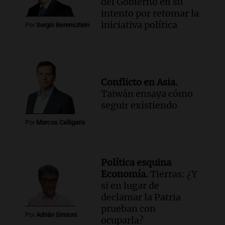
del Gobierno en su
intento por retomar la
iniciativa política
Por
Sergio Berensztein
Conflicto en Asia.
Taiwán ensaya cómo
seguir existiendo
Por
Marcos Calligaris
Política esquina
Economía.
Tierras: ¿Y
si en lugar de
declamar la Patria
prueban con
Por
Adrián Simioni
ocuparla?