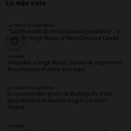
Lo más visto
vehículos desde un puente
Panorama Federal
Episodios
La muerte de Jorge Messi
Audio.
Tragedia en Mendoza: un muerto
"La situación de mi familia es gravísima": la
y cinco heridos tras caer dos autos desde
carta de Jorge Messi al Barcelona por Lionel
un puente
Una mañana para todos
Episodios
Sociedad
Audio.
Messi llegará esta noche a
Despiden a Jorge Messi: Lionel de regreso en
Rosario para acompañar a su familia
Rosario para el adiós a su papá
tras la muerte de su papá
Una mañana para todos
La muerte de Jorge Messi
Episodios
El conmovedor gesto de Rodrigo De Paul
Audio.
Ley de Propiedad Privada: el revés
para Messi tras marcar un gol con Inter
en el Congreso expuso una debilidad
Miami
comunicacional del Gobierno
Una mañana para todos
Episodios
Sociedad