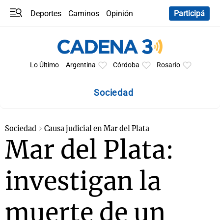
Deportes
Caminos
Opinión
Participá
Programas
Últimas coberturas
Últimas 24 h
En YouTube
Clima
Horóscopo
Lo Último
Argentina
Córdoba
Rosario
Sociedad
Sociedad
Causa judicial en Mar del Plata
Mar del Plata:
investigan la
muerte de un