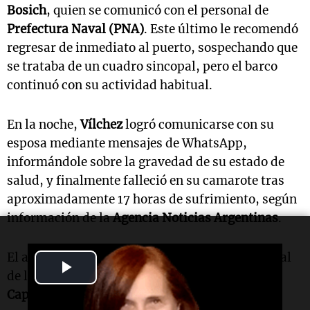
Bosich
, quien se comunicó con el personal de
Prefectura Naval (PNA)
. Este último le recomendó
regresar de inmediato al puerto, sospechando que
se trataba de un cuadro sincopal, pero el barco
continuó con su actividad habitual.
En la noche,
Vílchez
logró comunicarse con su
esposa mediante mensajes de WhatsApp,
informándole sobre la gravedad de su estado de
salud, y finalmente falleció en su camarote tras
aproximadamente 17 horas de sufrimiento, según
información de la
Agencia Noticias Argentinas
.
El abogado
Leandro Laserna
, representante legal
Play
de la familia del marinero, declaró al diario
La
Video
Capital
que
Vílchez
murió tras "varias horas de