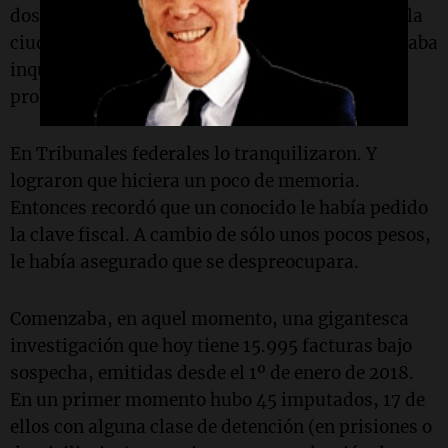
dos meses en Villa Carlos Paz. Luego, regresó a la
ciudad de Córdoba y continuó con su hobby. Estaba
inquieto: la carta de la Afip le auguraba
problemas.
En Tribunales federales lo tranquilizaron. Y
lograron que hiciera un poco de memoria.
Entonces recordó que un conocido le había pedido
la clave fiscal. A cambio de sólo unos pocos pesos,
le había asegurado que se despreocupara.
Comenzaba, en aquel momento, una gigantesca
investigación que hoy tiene 15.995 facturas bajo
sospecha, emitidas desde el 1º de enero de 2018.
En un primer momento hubo 45 imputados, 17 de
ellos con alguna clase de detención (en prisiones o