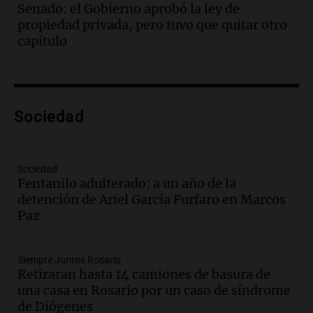
Senado: el Gobierno aprobó la ley de
Episodios
propiedad privada, pero tuvo que quitar otro
Audio.
Córdoba: destituyeron a la
capítulo
intendenta interina de Villa Santa Cruz
del Lago y se atrincheró
Juntos
Episodios
Audio.
Clases de tango y milonga en la
Sociedad
Confitería El Oriental: una propuesta
cultural imperdible
Noticias
Sociedad
Episodios
Fentanilo adulterado: a un año de la
detención de Ariel García Furfaro en Marcos
Audio.
Más de la mitad de la población
Paz
reza en la intimidad, según un informe
de la UBA
El dato confiable
Siempre Juntos Rosario
Episodios
Retiraran hasta 14 camiones de basura de
Audio.
Cientos de fieles celebran a San
una casa en Rosario por un caso de síndrome
Cayetano pidiendo trabajo y salud en
de Diógenes