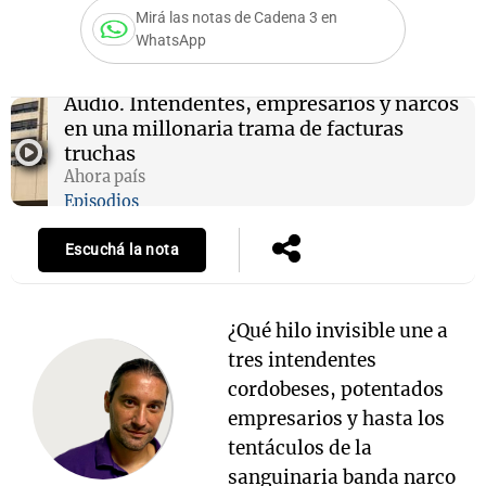
Mirá las notas de Cadena 3 en
WhatsApp
Notas
Audio.
Intendentes, empresarios y narcos
s
Notas
en una millonaria trama de facturas
La Sole en
truchas
ial
Mundial 2026
Cadena 3
Ahora país
Episodios
Escuchá la nota
¿Qué hilo invisible une a
tres intendentes
cordobeses, potentados
empresarios y hasta los
tentáculos de la
sanguinaria banda narco