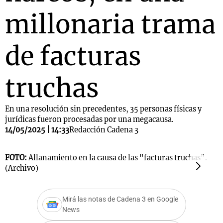
millonaria trama
de facturas
truchas
En una resolución sin precedentes, 35 personas físicas y
jurídicas fueron procesadas por una megacausa.
14/05/2025 | 14:33
Redacción Cadena 3
FOTO:
Allanamiento en la causa de las "facturas truchas".
F
(Archivo)
D
Mirá las notas de Cadena 3 en Google
News