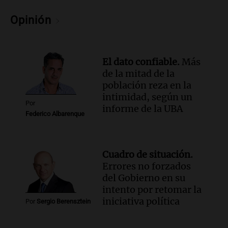
marcha y otras noticias nacionales de
este miércoles
Opinión
Noticias
Episodios
Audio.
Donald Trump acusa a México de
El dato confiable.
Más
perjudicar a Estados Unidos en medio de
de la mitad de la
tensiones y críticas
población reza en la
Panorama Federal
intimidad, según un
Episodios
Por
informe de la UBA
Federico Albarenque
Audio.
Oncativo presenta su 52ª Fiesta
Nacional del Salame con la novedad de la
variedad “ultra premium”
Juntos
Cuadro de situación.
Episodios
Errores no forzados
del Gobierno en su
Audio.
El reclamo del sector industrial
intento por retomar la
tras las críticas de Caputo: "Somos seres
iniciativa política
humanos que trabajamos"
Por
Sergio Berensztein
Noticias Rosario
Episodios