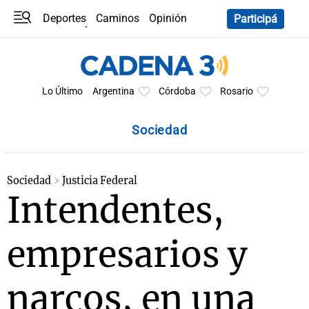
Deportes
Caminos
Opinión
Participá
Programas
Últimas coberturas
Últimas 24 h
En YouTube
Clima
Horóscopo
Lo Último
Argentina
Córdoba
Rosario
Sociedad
Sociedad
Justicia Federal
Intendentes,
empresarios y
narcos, en una