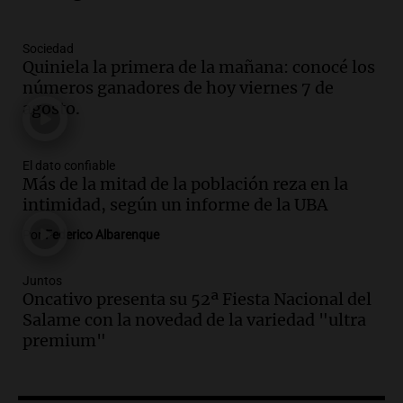
Córdoba
Panorama Federal
Episodios
Sociedad
Quiniela la primera de la mañana: conocé los
Audio.
"Tiene que haber una
números ganadores de hoy viernes 7 de
reglamentación": el reclamo del Kennel
agosto.
Club por los criaderos de perros
Noticias Rosario
Episodios
El dato confiable
Audio.
Trump acusa a México de
Más de la mitad de la población reza en la
perjudicar la economía estadounidense
intimidad, según un informe de la UBA
y defiende sus aranceles
Por
Federico Albarenque
Panorama Federal
Episodios
Juntos
Audio.
México y Perú reanudan
Oncativo presenta su 52ª Fiesta Nacional del
relaciones diplomáticas tras nueve
Salame con la novedad de la variedad "ultra
meses de ruptura por asilo político
premium"
Panorama Federal
Episodios
Audio.
Kicillof critica represión en