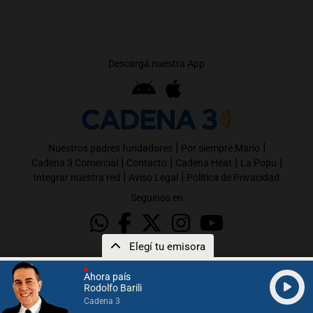
Descargá nuestra App
|
|
Nuestros padres fundadores
Por siempre Mario
|
|
|
|
Cadena 3 Comercial
Contacto
Cadena Heat
La Popu
|
|
Integrar nuestra red
Aviso Legal
Política de Privacidad
Seguinos en
Elegí tu emisora
Ahora país
Rodolfo Barili
Cadena 3