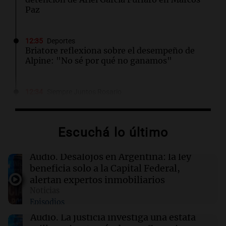
Paz
12:35
Deportes
Briatore reflexiona sobre el desempeño de
Alpine: "No sé por qué no ganamos"
12:34
Siempre Juntos Rosario
Retiraran hasta 14 camiones de basura de una
casa en Rosario por un caso de síndrome de
Diógenes
Escuchá lo último
12:33
Clima
Audio.
Desalojos en Argentina: la ley
Clima en Salta: cómo seguirá el tiempo este
beneficia solo a la Capital Federal,
viernes 7 de agosto
alertan expertos inmobiliarios
Noticias
Episodios
12:31
Juntos
Los Tekis presentaron "Cordillera y Mar" y
Audio.
La justicia investiga una estafa
llenaron de carnaval el estudio de Cadena 3