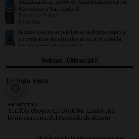
millonaria a través de una financiera en
Mendoza y San Rafael
Panorama Federal
12:28
Clima
Episodios
Clima en Tucumán: cómo seguirá el tiempo
este viernes 7 de agosto
Audio.
Cómo serán los desalojos exprés
y contratos de alquiler si se aprueba la
ley de propiedad privada
Ahora país
Episodios
Podcast
Últimas 24 h
Audio.
Se inaugura la décimo primera
exposición agrícola en Bulaya con
Lo más visto
diversas atracciones para todos
Panorama Federal
Episodios
Radioinforme 3
Audio.
Se atrincheró la intendenta
Terrible choque en Córdoba: murió una
interina de Villa Santa Cruz del Lago
bombera cerca del Mercado de Abasto
tras ser destituida
Ahora país
Episodios
Quién era la bombera que murió