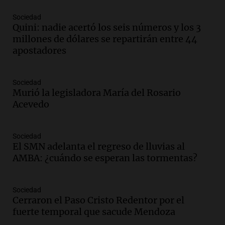
Panorama Federal
Sociedad
Episodios
Quini: nadie acertó los seis números y los 3
Audio.
Kicillof critica la desregulación
millones de dólares se repartirán entre 44
financiera y el aumento de la morosidad
apostadores
en Buenos Aires
Panorama Federal
Episodios
Sociedad
Murió la legisladora María del Rosario
Audio.
La UNT evalúa apelación ante la
Acevedo
Corte Suprema tras fallo que aparta a
Pagani como rector
Panorama Federal
Sociedad
Episodios
El SMN adelanta el regreso de lluvias al
Audio.
El cardenal Ángel Rossi advirtió
AMBA: ¿cuándo se esperan las tormentas?
que la justicia social viene siendo
“despreciada y burlada”
Sociedad
Santa Misa
Cerraron el Paso Cristo Redentor por el
Episodios
fuerte temporal que sacude Mendoza
Audio.
La Bulaya se prepara para el cierre