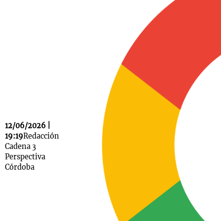
Notas
s
Notas
La Sole en
ial
Mundial 2026
Cadena 3
12/06/2026 |
19:19
Redacción
Cadena 3
Perspectiva
Córdoba