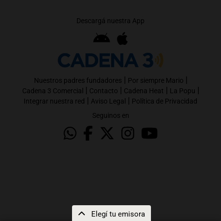
Descargá nuestra App
|
|
Nuestros padres fundadores
Por siempre Mario
|
|
|
|
Cadena 3 Comercial
Contacto
Cadena Heat
La Popu
|
|
Integrar nuestra red
Aviso Legal
Política de Privacidad
Seguinos en
Elegí tu emisora