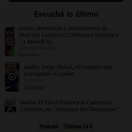
salud entre vino, cerveza y licores
Escuchá lo último
00:32
Clima
Clima en Salta: cómo estará el tiempo este
Audio.
Boletín de Calificaciones de
lunes 10 de agosto
Marcelo Lamberti (Defensa y Justicia 2
- 1 Newell's)
Deportes Rosario
00:27
Clima
Episodios
Clima en Tucumán: cómo estará el tiempo
este lunes 10 de agosto
Audio.
Jorge Messi, el hombre que
acompañó el sueño
00:22
La previa
Clima
Clima en Mendoza: cómo estará el tiempo
Episodios
este lunes 10 de agosto
Audio.
El Flaco Pailos y la Camerata
Córdoba, en "Amamos los Domingos"
Amamos los Domingos
Episodios
Podcast
Últimas 24 h