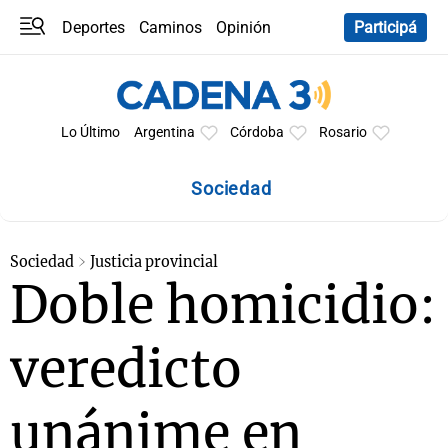
Deportes
Caminos
Opinión
Participá
Programas
Últimas coberturas
Últimas 24 h
En YouTube
Clima
Horóscopo
Lo Último
Argentina
Córdoba
Rosario
Sociedad
Sociedad
Justicia provincial
Doble homicidio:
veredicto
unánime en