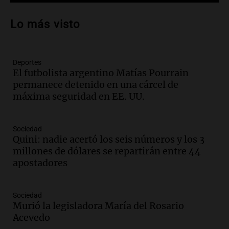
Audio.
Patricia Palmer y Mario Pasik
hablaron de su obra en Cadena 3
Lo más visto
Amamos los Domingos
Episodios
Deportes
Audio.
Córdoba espera a León XIV con el
El futbolista argentino Matías Pourrain
recuerdo del paso de Juan Pablo II: "Te
permanece detenido en una cárcel de
traspasaba con la mirada"
máxima seguridad en EE. UU.
Amamos los Domingos
Episodios
Audio.
El observatorio de Bosque Alegre,
Sociedad
un imperdible cordobés para los
Quini: nadie acertó los seis números y los 3
amantes de la astronomía
millones de dólares se repartirán entre 44
Amamos los Domingos
apostadores
Episodios
Audio.
“No entendíamos qué cantaban”:
Sociedad
la historia del club de Irlanda
Murió la legisladora María del Rosario
revolucionado por hinchas argentinos
Acevedo
Amamos los Domingos