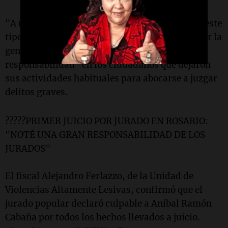
"A uno le llama la atención porque desconocía este
tipo de mecanismos, no sabe cómo lo va a tomar la
gente", señaló, y agregó que notó "una gran
responsabilidad" en los ciudadanos que dejaron
sus actividades habituales para abocarse a juzgar
delitos graves.
?????PRIMER JUICIO POR JURADO EN ROSARIO:
"NOTÉ UNA GRAN RESPONSABILIDAD DE LOS
JURADOS"
El fiscal Alejandro Ferlazzo, de la Unidad de
Violencias Altamente Lesivas, confirmó que el
jurado popular declaró culpable a Aníbal Ramón
Cabaña por todos los hechos llevados a juicio.