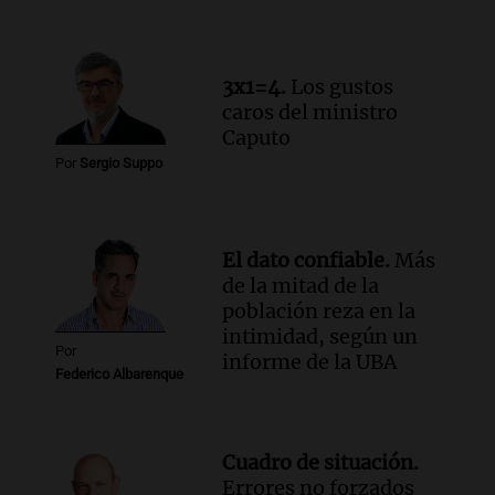
Audio.
La lección del Titanic y la
humildad en tiempos de tormenta
según San Ignacio de Loyola
3x1=4.
Los gustos
Panorama Federal
caros del ministro
Episodios
Caputo
Audio.
Tormentas y filtraciones: "El
Por
Sergio Suppo
agua entra por donde menos
imaginamos"
Una Mañana para todos Rosario
Episodios
El dato confiable.
Más
de la mitad de la
población reza en la
intimidad, según un
Por
informe de la UBA
Federico Albarenque
Cuadro de situación.
Errores no forzados