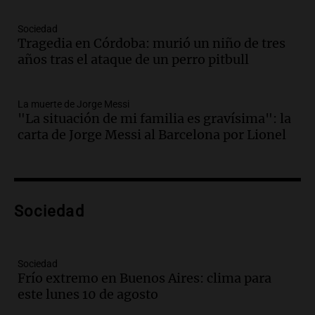
Episodios
Audio.
Crisis diplomática: el embajador
Sociedad
Tragedia en Córdoba: murió un niño de tres
argentino regresa al país tras conflicto
años tras el ataque de un perro pitbull
con Brasil
Panorama Federal
Episodios
La muerte de Jorge Messi
Audio.
Bomberos asisten a senderista
"La situación de mi familia es gravísima": la
con fractura de tobillo en refugio Doña
carta de Jorge Messi al Barcelona por Lionel
Rosa
Panorama Federal
Episodios
Audio.
Amaycha del Valle avanza en
Sociedad
investigación internacional sobre asma
con nueva tecnología médica
Panorama Federal
Episodios
Sociedad
Frío extremo en Buenos Aires: clima para
Audio.
Suspenden descuento en SUBE y
este lunes 10 de agosto
aumentan tarifas del SUBTE en Buenos
Aires desde agosto