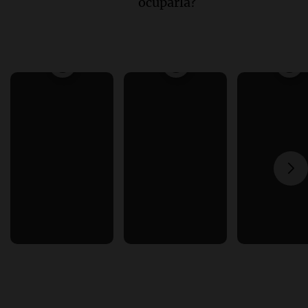
ocuparla?