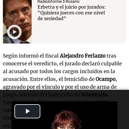
Radioinforme 3 Rosario
Erbetta y el juicio por jurados:
"Quisiera jueces con ese nivel
de seriedad"
Según informó el fiscal
Alejandro Ferlazzo
tras
conocerse el veredicto, el jurado declaró culpable
al acusado por todos los cargos incluidos en la
acusación. Entre ellos, el femicidio de
Ocampo
,
agravado por el vínculo y por el uso de arma de
fuego, además del homicidio de
Valenzuela
.
También lo halló responsable de otros delitos
Play
vinculados a la causa, como amenazas, daños,
tenencia ilegal de armas de guerra y
Video
encubrimiento.