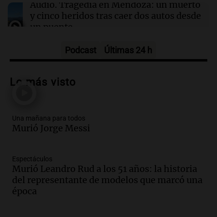
Lionel Messi: “Hasta siempre, Jorge”
Audio.
Tragedia en Mendoza: un muerto
y cinco heridos tras caer dos autos desde
un puente
Una mañana para todos
Episodios
Podcast
Últimas 24 h
Audio.
Messi llegará esta noche a
Rosario para acompañar a su familia
Lo más visto
tras la muerte de su papá
Una mañana para todos
Episodios
Una mañana para todos
Audio.
Ley de Propiedad Privada: el revés
Murió Jorge Messi
en el Congreso expuso una debilidad
comunicacional del Gobierno
Una mañana para todos
Espectáculos
Episodios
Murió Leandro Rud a los 51 años: la historia
Audio.
Casabindo se prepara para una
del representante de modelos que marcó una
celebración única: 30.000 turistas y el
época
tradicional Toreo de la Vincha
Una mañana para todos