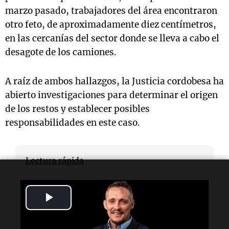
marzo pasado, trabajadores del área encontraron
otro feto, de aproximadamente diez centímetros,
en las cercanías del sector donde se lleva a cabo el
desagote de los camiones.
A raíz de ambos hallazgos, la Justicia cordobesa ha
abierto investigaciones para determinar el origen
de los restos y establecer posibles
responsabilidades en este caso.
Lectura rápida
¿Dónde se encontró el feto?
Play
En una planta de líquidos cloacales en
Córdoba, sobre el camino de la Chacra de la
Video
Merced.