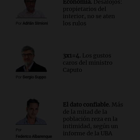
Economía.
Desalojos:
Audio.
Chile planteó mejorar la
propietarios del
conectividad fronteriza, aérea y digital
interior, no se aten
con Jujuy
los rulos
Por
Adrián Simioni
Panorama Federal
Episodios
Audio.
Del fitness a la longevidad: por
qué crece el consumo de alimentos con
3x1=4.
Los gustos
proteínas
caros del ministro
Una mañana para todos
Caputo
Episodios
Por
Sergio Suppo
Audio.
Investigan un asalto millonario a
la cooperativa Talamochita en Villa
María
Panorama Federal
El dato confiable.
Más
Episodios
de la mitad de la
población reza en la
intimidad, según un
Por
informe de la UBA
Federico Albarenque