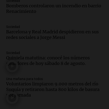
Sociedad
Una mañana para todos
Bomberos controlaron un incendio en barrio
Episodios
Renacimiento
Audio.
El orgullo y el sueño argentino de
Jorge Messi en una entrevista con Rony
Sociedad
Vargas en 2007
Barcelona y Real Madrid despidieron en sus
Una mañana para todos
redes sociales a Jorge Messi
Episodios
Audio.
El abuelo de Agostina Vega, tras
las nuevas detenciones: "En esa casa
Sociedad
Quiniela matutina: conocé los números
todos tenían algo que ver"
ganadores de hoy sábado 8 de agosto.
Una mañana para todos
Episodios
Audio.
Una nutricionista derribó el mito
Una mañana para todos
del desayuno ideal: qué alimentos
Voluntarios limpiaron 9.000 metros del río
conviene priorizar
Suquía y retiraron hasta 800 kilos de basura
Una mañana para todos
por jornada
Episodios