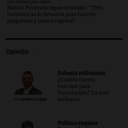
Audio.
Murió Jorge Messi
Una mañana para todos
Matías Pourrain sigue detenido: "Tres
Una mañana para todos
hombres se lo llevaron para hacerle
Episodios
preguntas y nunca regresó"
Audio.
Mateo, a los 25 años, lucha
contra el tiempo: necesita un trasplante
para poder seguir viviend
Una mañana para todos
Opinión
Episodios
Audio.
Estiman que la inflación nacional
de julio será menor al 2,9% registrado
Subasta millonaria.
en CABA
¿Cuánto cuesta
Una mañana para todos
vincular para
Episodios
Vinculación? $2.000
Audio.
Altas Cumbres: rescataron a una
millones
Por
Guillermo López
cabra que llevaba ocho días atrapada en
un precipicio
Una mañana para todos
Política esquina
Episodios