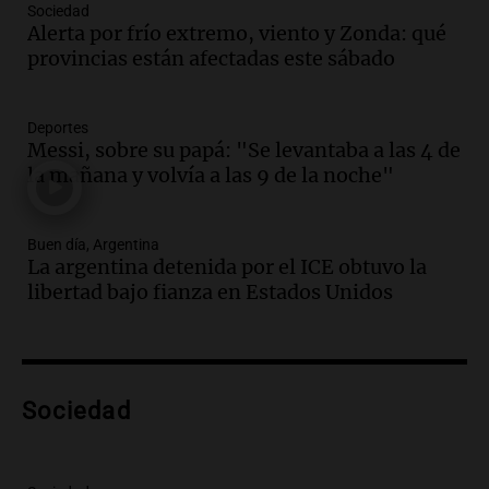
Sociedad
Episodios
Alerta por frío extremo, viento y Zonda: qué
Audio.
Borges, abogada de Pourrain:
provincias están afectadas este sábado
"Tres hombres se lo llevaron para
hacerle preguntas y nunca regresó"
Una mañana para todos
Deportes
Episodios
Messi, sobre su papá: "Se levantaba a las 4 de
la mañana y volvía a las 9 de la noche"
Audio.
Voluntarios limpiaron 9.000
metros del río Suquía y retiraron hasta
800 kilos de basura por jornada
Buen día, Argentina
Una mañana para todos
La argentina detenida por el ICE obtuvo la
Episodios
libertad bajo fianza en Estados Unidos
Audio.
La historia de la servilleta que
firmó Jorge Messi para el primer
contrato de Leo con Barcelona
Una mañana para todos
Episodios
Sociedad
Audio.
Joan Gaspart: "Sin Jorge, no sé si
Messi hubiera llegado adonde llegó"