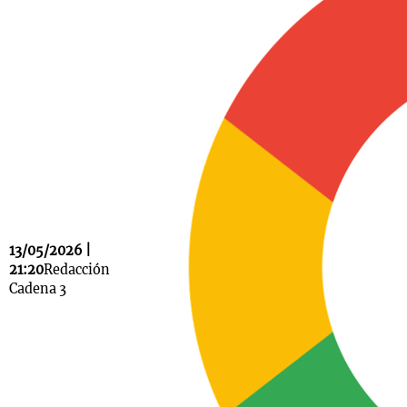
Notas
s
Notas
La Sole en
ial
Mundial 2026
Cadena 3
13/05/2026 |
21:20
Redacción
Cadena 3