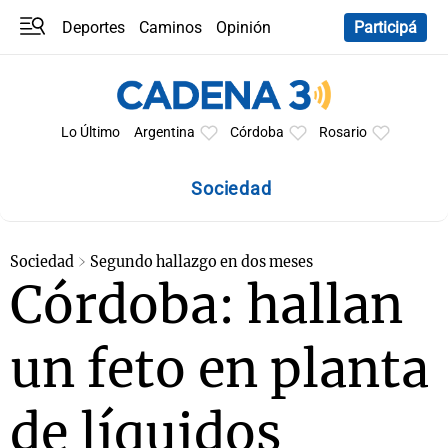
Deportes
Caminos
Opinión
Participá
Programas
Últimas coberturas
Últimas 24 h
En YouTube
Clima
Horóscopo
Lo Último
Argentina
Córdoba
Rosario
Sociedad
Sociedad
Segundo hallazgo en dos meses
Córdoba: hallan
un feto en planta
de líquidos