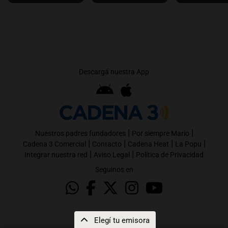
Descargá nuestra App
|
|
Nuestros padres fundadores
Por siempre Mario
|
|
|
|
Cadena 3 Comercial
Contacto
Cadena Heat
La Popu
|
|
Integrar nuestra red
Aviso Legal
Política de Privacidad
Seguinos en
Elegí tu emisora