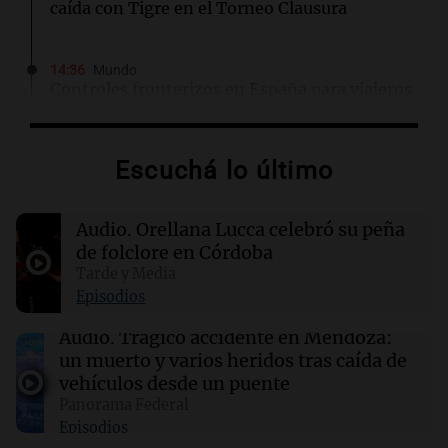
caída con Tigre en el Torneo Clausura
14:36
Mundo
Controles fronterizos en España para viajeros
italianos tras sanciones de Italia
Escuchá lo último
14:23
Una mañana para todos
Voluntarios limpiaron 9.000 metros del río
Suquía y retiraron hasta 800 kilos de basura
Audio.
Orellana Lucca celebró su peña
por jornada
de folclore en Córdoba
Tarde y Media
14:22
Una mañana para todos
Episodios
Matías Pourrain sigue detenido: "Tres
hombres se lo llevaron para hacerle preguntas
Audio.
Trágico accidente en Mendoza:
y nunca regresó"
un muerto y varios heridos tras caída de
vehículos desde un puente
Panorama Federal
14:21
Deportes Rosario
Episodios
El recuerdo de Ignacio Boero al padre de