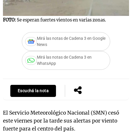
FOTO:
Se esperan fuertes vientos en varias zonas.
Notas
s
Notas
La Sole en
Mirá las notas de Cadena 3 en Google
News
ial
Mundial 2026
Cadena 3
Mirá las notas de Cadena 3 en
WhatsApp
Escuchá la nota
El Servicio Meteorológico Nacional (SMN) cesó
este viernes por la tarde sus alertas por viento
fuerte para el centro del país.