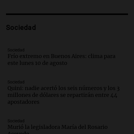
Panorama Federal
Episodios
Audio.
Amaycha del Valle avanza en
Sociedad
investigación internacional sobre asma
con nueva tecnología médica
Panorama Federal
Episodios
Sociedad
Frío extremo en Buenos Aires: clima para
Audio.
Suspenden descuento en SUBE y
este lunes 10 de agosto
aumentan tarifas del SUBTE en Buenos
Aires desde agosto
Panorama Federal
Sociedad
Episodios
Quini: nadie acertó los seis números y los 3
Audio.
Kicillof critica la desregulación
millones de dólares se repartirán entre 44
financiera y el aumento de la morosidad
apostadores
en Buenos Aires
Panorama Federal
Episodios
Sociedad
Murió la legisladora María del Rosario
Audio.
La UNT evalúa apelación ante la
Acevedo