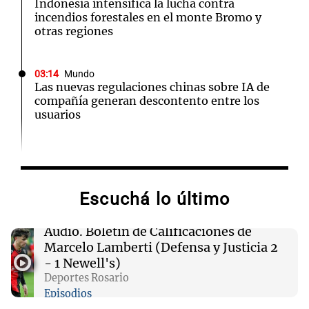
Indonesia intensifica la lucha contra
incendios forestales en el monte Bromo y
otras regiones
03:14
Mundo
Las nuevas regulaciones chinas sobre IA de
compañía generan descontento entre los
usuarios
02:32
Mundo
Congreso de EEUU investiga la deportación de
familias de militares en servicio activo
Escuchá lo último
02:03
Tecnología
Audio.
Boletín de Calificaciones de
King's Cross: De barrio marginal a centro
Marcelo Lamberti (Defensa y Justicia 2
neurálgico de la inteligencia artificial
- 1 Newell's)
Deportes Rosario
Episodios
01:31
Ciencia