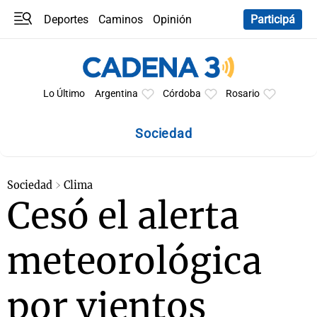
Deportes
Caminos
Opinión
Participá
Programas
Últimas coberturas
Últimas 24 h
En YouTube
Clima
Horóscopo
Lo Último
Argentina
Córdoba
Rosario
Sociedad
Sociedad
Clima
Cesó el alerta
meteorológica
por vientos