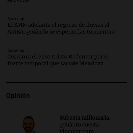
Corte Suprema tras fallo que aparta a
Pagani como rector
Panorama Federal
Sociedad
Episodios
El SMN adelanta el regreso de lluvias al
Audio.
El cardenal Ángel Rossi advirtió
AMBA: ¿cuándo se esperan las tormentas?
que la justicia social viene siendo
“despreciada y burlada”
Sociedad
Santa Misa
Cerraron el Paso Cristo Redentor por el
Episodios
fuerte temporal que sacude Mendoza
Audio.
La Bulaya se prepara para el cierre
de su gran muestra anual con la
participación de miles de visitantes
Panorama Federal
Episodios
Opinión
Audio.
El Senado de Santa Fe aprueba
Ley de Emergencia Hídrica ante el
fenómeno del Niño
Subasta millonaria.
Panorama Federal
¿Cuánto cuesta
Episodios
vincular para