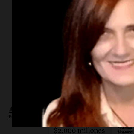
Por
Adriá
Por
Sergi
Subasta
millonaria.
¿Cuánto cuesta
vincular para
Por
Guillermo López
Vinculación?
Por
Federico
$2.000 millones
Albarenq