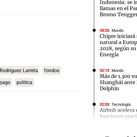
Indonesia: se i
llamas en el P
Bromo Tengge
03:26
Mundo
Chipre iniciará
Notas
Notas
No
natural a Euro
2028, según su
e en Cadena 3
El huracán de Arequito
Cadena 3 en
Energía
Rodríguez Larreta
fondos
02:13
Mundo
Más de 1.300 v
Shanghái ante l
pago
politica
Dolphin
02:03
Tecnología
Airbnb acelera 
funciones graci
Audio.
artificial en s
Torme