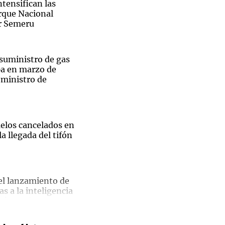
ntensifican las
arque Nacional
r Semeru
Notas
 suministro de gas
tas
Notas
pa en marzo de
 ministro de
Venezuela de
 Groenlandia
Comprometidos
Madur
uelos cancelados en
a llegada del tifón
el lanzamiento de
as a la inteligencia
u búsqueda
ntas y