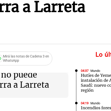
rra a Larreta
Lo ú
Mirá las notas de Cadena 3 en
WhatsApp
04:37
Mundo
 no puede
Hutíes de Yeme
instalación de
rra a Larreta
Saudí: nuevo co
región
04:19
Mundo
Incendios fores