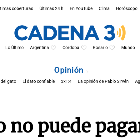
ltimas coberturas
Últimas 24 h
En YouTube
Clima
Horóscopo
Lo Último
Argentina
Córdoba
Rosario
Mundo
Opinión
 del gato
El dato confiable
3x1:4
La opinión de Pablo Sirvén
Ag
s de Zucho
Notas
La opinión de Rodolfo Barili
Política esquina 
o no puede paga