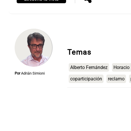
Notas
Notas
Temas
Editorial
Mundial 2026
La Sol
Alberto Fernández
Horacio 
Por
Adrián Simioni
coparticipación
reclamo