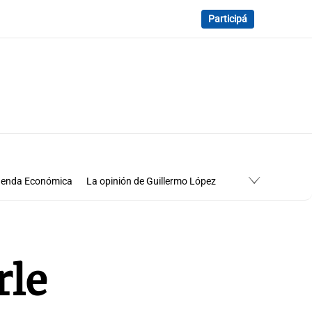
Participá
enda Económica
La opinión de Guillermo López
Economía
Cuadro de situación
rle