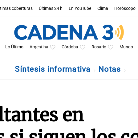
ltimas coberturas
Últimas 24 h
En YouTube
Clima
Horóscopo
Lo Último
Argentina
Córdoba
Rosario
Mundo
Síntesis informativa
Notas
ltantes en
si siguen los c