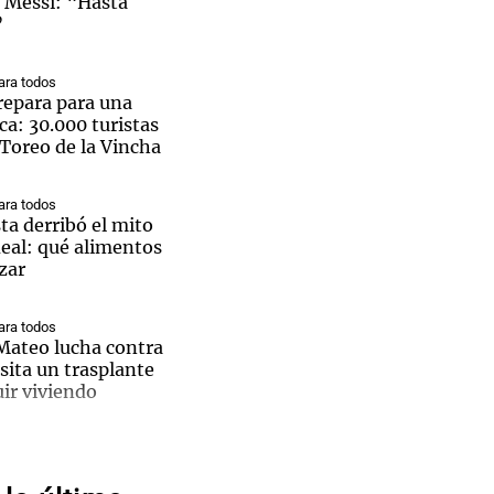
l Messi: “Hasta
”
ra todos
repara para una
ca: 30.000 turistas
Notas
l Toreo de la Vincha
tas
Notas
Venezuela de
 Groenlandia
Comprometidos
Madur
ra todos
ta derribó el mito
deal: qué alimentos
zar
ra todos
 Mateo lucha contra
sita un trasplante
ir viviendo
ia en
ra todos
endoza: un muerto
 tras caer dos