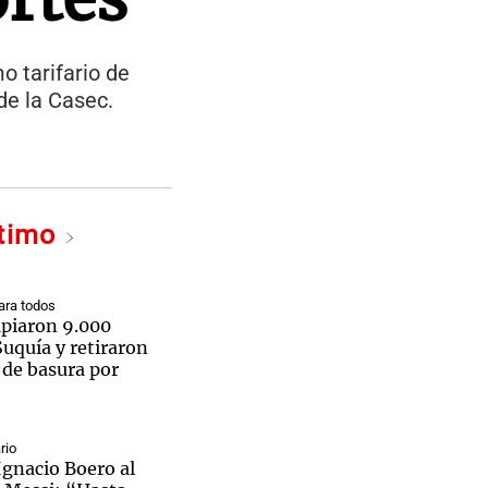
o tarifario de
de la Casec.
ltimo
ra todos
mpiaron 9.000
Suquía y retiraron
 de basura por
rio
Ignacio Boero al