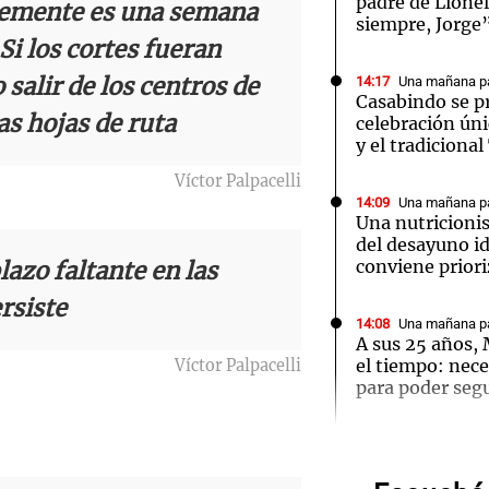
padre de Lione
temente es una semana
siempre, Jorge
Si los cortes fueran
o salir de los centros de
14:17
Una mañana pa
Casabindo se p
as hojas de ruta
celebración úni
y el tradiciona
Notas
Notas
No
Víctor Palpacelli
e en Cadena 3
El huracán de Arequito
Cadena 3 en
14:09
Una mañana pa
Una nutricionis
del desayuno i
conviene priori
azo faltante en las
rsiste
14:08
Una mañana pa
A sus 25 años,
el tiempo: nece
Víctor Palpacelli
para poder segu
Audio.
Traged
13:57
Una mañana pa
Tragedia en M
y cinco heridos