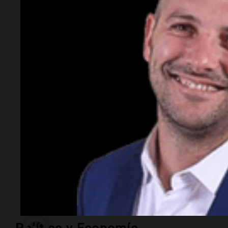
Murió Leandro Rud a
los 51 años: la
historia del
representante de
modelos que marcó
una época
El empresario y conductor falleció tras una larga
lucha contra un cáncer de parótida. Fundó una de las
agencias de modelos más reconocidas y luego volcó
su historia a la televisión.