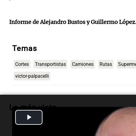
Informe de Alejandro Bustos y Guillermo López
Temas
Cortes
Transportistas
Camiones
Rutas
Superm
victor-palpacelli
Lo más visto
Play
Video
Espectáculos