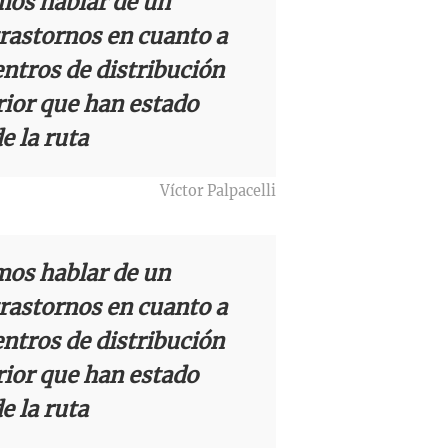
mos hablar de un
Leo c
orgullo
Messi 
rastornos en cuanto a
Barcel
sueño
entros de distribución
llegad
Una mañana
rior que han estado
Audio.
argent
llegó"
Episodios
e la ruta
abuelo
Jorge 
Una mañana
Episodios
Agosti
una en
Víctor Palpacelli
Audio.
tras l
con R
nutric
detenc
mos hablar de un
Vargas
rastornos en cuanto a
derrib
"En es
Una mañana
Episodios
entros de distribución
del de
todos 
rior que han estado
ideal:
algo q
e la ruta
alimen
Una mañana