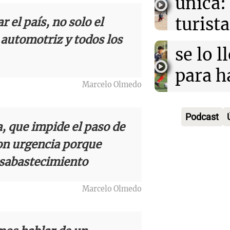
única:
Pourra
del Go
turista
r el país, no solo el
Audio.
"Tres
Una mañana
 automotriz y todos los
tradic
Episodios
Volunt
se lo l
Toreo 
limpia
para h
Vinch
Marcelo Olmedo
Audio.
9.000
pregun
Una mañana
histori
del rí
nunca
Episodios
Podcast
, que impide el paso de
servil
y reti
regres
on urgencia porque
firmó 
hasta 
Una mañana
sabastecimiento
Episodios
Messi 
de bas
Audio.
Marcelo Olmedo
prime
jornad
Gaspar
contra
Una mañana
Audio.
Jorge, 
Episodios