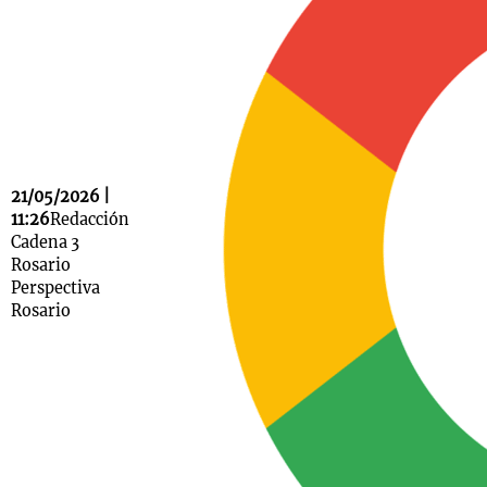
Notas
s
Notas
La Sole en
ial
Mundial 2026
Cadena 3
21/05/2026 |
11:26
Redacción
Cadena 3
Rosario
Perspectiva
Rosario