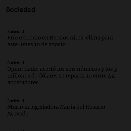
Audio.
Amaycha del Valle avanza en
Sociedad
investigación internacional sobre asma
con nueva tecnología médica
Panorama Federal
Episodios
Sociedad
Frío extremo en Buenos Aires: clima para
Audio.
Suspenden descuento en SUBE y
este lunes 10 de agosto
aumentan tarifas del SUBTE en Buenos
Aires desde agosto
Panorama Federal
Sociedad
Episodios
Quini: nadie acertó los seis números y los 3
Audio.
Kicillof critica la desregulación
millones de dólares se repartirán entre 44
financiera y el aumento de la morosidad
apostadores
en Buenos Aires
Panorama Federal
Episodios
Sociedad
Murió la legisladora María del Rosario
Audio.
La UNT evalúa apelación ante la
Acevedo
Corte Suprema tras fallo que aparta a
Pagani como rector
Panorama Federal