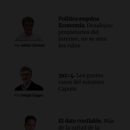
García Fernández
Panorama Federal
Episodios
Política esquina
Audio.
El Tesoro Nacional captura 12
Economía.
Desalojos:
billones de pesos y genera excedente de
propietarios del
liquidez de 4 billones
interior, no se aten
Panorama Federal
los rulos
Por
Adrián Simioni
Episodios
Audio.
La lección del Titanic y la
humildad en tiempos de tormenta
según San Ignacio de Loyola
3x1=4.
Los gustos
Panorama Federal
caros del ministro
Episodios
Caputo
Audio.
Tormentas y filtraciones: "El
Por
Sergio Suppo
agua entra por donde menos
imaginamos"
Una Mañana para todos Rosario
Episodios
El dato confiable.
Más
de la mitad de la