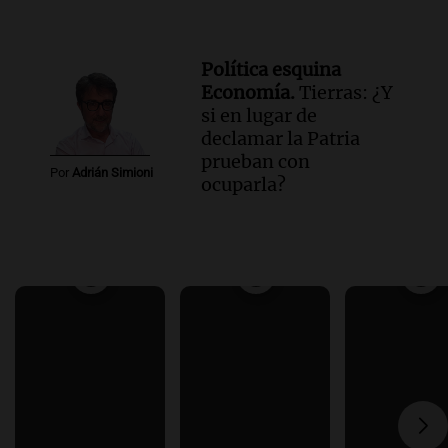
Política esquina
Economía.
Tierras: ¿Y
si en lugar de
declamar la Patria
prueban con
Por
Adrián Simioni
ocuparla?