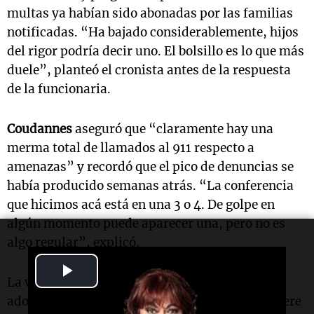
multas ya habían sido abonadas por las familias
notificadas. “Ha bajado considerablemente, hijos
del rigor podría decir uno. El bolsillo es lo que más
duele”, planteó el cronista antes de la respuesta
de la funcionaria.
Coudannes
aseguró que “claramente hay una
merma total de llamados al 911 respecto a
amenazas” y recordó que el pico de denuncias se
había producido semanas atrás. “La conferencia
que hicimos acá está en una 3 o 4. De golpe en
algún momento puede aparecer una, pero no es
algo regular”, explicó.
Play
La vocera provincial consideró que las medidas
Video
adoptadas tuvieron resultados concretos. “Quiere