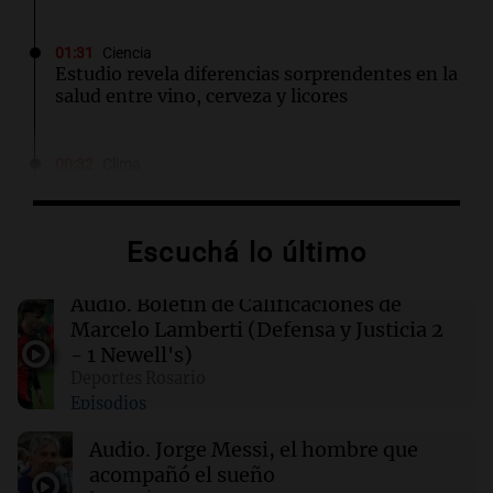
01:31
Ciencia
Estudio revela diferencias sorprendentes en la
salud entre vino, cerveza y licores
00:32
Clima
Clima en Salta: cómo estará el tiempo este
lunes 10 de agosto
Escuchá lo último
00:27
Clima
Clima en Tucumán: cómo estará el tiempo
Audio.
Boletín de Calificaciones de
este lunes 10 de agosto
Marcelo Lamberti (Defensa y Justicia 2
- 1 Newell's)
Deportes Rosario
00:22
Clima
Episodios
Clima en Mendoza: cómo estará el tiempo
este lunes 10 de agosto
Audio.
Jorge Messi, el hombre que
acompañó el sueño