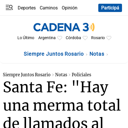
Deportes
Caminos
Opinión
Participá
Programas
Últimas coberturas
Últimas 24 h
En YouTube
Clima
Horóscopo
Lo Último
Argentina
Córdoba
Rosario
Siempre Juntos Rosario
Notas
Siempre Juntos Rosario
Notas
Policiales
Santa Fe: "Hay
una merma total
de llamados al