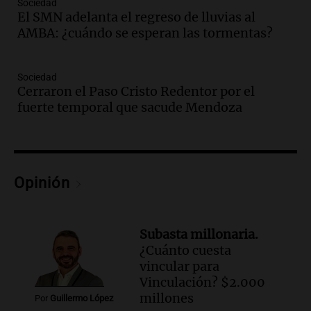
Sociedad
Episodios
El SMN adelanta el regreso de lluvias al
Audio.
El cardenal Ángel Rossi advirtió
AMBA: ¿cuándo se esperan las tormentas?
que la justicia social viene siendo
“despreciada y burlada”
Sociedad
Santa Misa
Cerraron el Paso Cristo Redentor por el
Episodios
fuerte temporal que sacude Mendoza
Audio.
La Bulaya se prepara para el cierre
de su gran muestra anual con la
participación de miles de visitantes
Panorama Federal
Episodios
Opinión
Audio.
El Senado de Santa Fe aprueba
Ley de Emergencia Hídrica ante el
fenómeno del Niño
Subasta millonaria.
Panorama Federal
¿Cuánto cuesta
Episodios
vincular para
Audio.
Una mujer de 40 años muere en
Vinculación? $2.000
un accidente en la Ruta 321 cerca de
millones
Por
Guillermo López