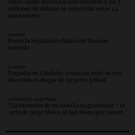
un imperdible cordobés para los
Quini: nadie acertó los seis números y los 3
amantes de la astronomía
millones de dólares se repartirán entre 44
Amamos los Domingos
apostadores
Episodios
Audio.
“No entendíamos qué cantaban”:
Sociedad
la historia del club de Irlanda
Murió la legisladora María del Rosario
revolucionado por hinchas argentinos
Acevedo
Amamos los Domingos
Episodios
Audio.
Crisis diplomática: el embajador
Sociedad
Tragedia en Córdoba: murió un niño de tres
argentino regresa al país tras conflicto
años tras el ataque de un perro pitbull
con Brasil
Panorama Federal
Episodios
La muerte de Jorge Messi
Audio.
Bomberos asisten a senderista
"La situación de mi familia es gravísima": la
con fractura de tobillo en refugio Doña
carta de Jorge Messi al Barcelona por Lionel
Rosa
Panorama Federal
Episodios