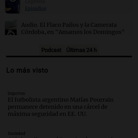
00:16
La previa
Clima
Clima en Santa Fe: cómo estará el tiempo este
Episodios
lunes 10 de agosto
Audio.
El Flaco Pailos y la Camerata
Córdoba, en "Amamos los Domingos"
Amamos los Domingos
Episodios
Podcast
Últimas 24 h
Audio.
Patricia Palmer y Mario Pasik
hablaron de su obra en Cadena 3
Lo más visto
Amamos los Domingos
Episodios
Deportes
Audio.
Córdoba espera a León XIV con el
El futbolista argentino Matías Pourrain
recuerdo del paso de Juan Pablo II: "Te
permanece detenido en una cárcel de
traspasaba con la mirada"
máxima seguridad en EE. UU.
Amamos los Domingos
Episodios
Audio.
El observatorio de Bosque Alegre,
Sociedad