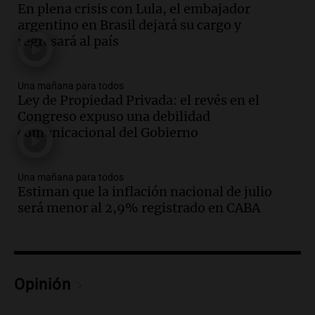
En plena crisis con Lula, el embajador
Episodios
argentino en Brasil dejará su cargo y
Audio.
La UNT evalúa apelación ante la
regresará al país
Corte Suprema tras fallo que aparta a
Pagani como rector
Panorama Federal
Una mañana para todos
Episodios
Ley de Propiedad Privada: el revés en el
Audio.
El cardenal Ángel Rossi advirtió
Congreso expuso una debilidad
que la justicia social viene siendo
comunicacional del Gobierno
“despreciada y burlada”
Santa Misa
Una mañana para todos
Episodios
Estiman que la inflación nacional de julio
Audio.
La Bulaya se prepara para el cierre
será menor al 2,9% registrado en CABA
de su gran muestra anual con la
participación de miles de visitantes
Panorama Federal
Episodios
Audio.
El Senado de Santa Fe aprueba
Opinión
Ley de Emergencia Hídrica ante el