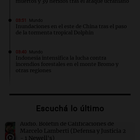
muertos y 39 heridos tras el ataque ucraniano
03:51
Mundo
Inundaciones en el este de China tras el paso
de la tormenta tropical Dolphin
03:40
Mundo
Indonesia intensifica la lucha contra
incendios forestales en el monte Bromo y
otras regiones
03:14
Mundo
Las nuevas regulaciones chinas sobre IA de
compañía generan descontento entre los
Escuchá lo último
usuarios
Audio.
Boletín de Calificaciones de
02:32
Mundo
Marcelo Lamberti (Defensa y Justicia 2
Congreso de EEUU investiga la deportación de
- 1 Newell's)
familias de militares en servicio activo