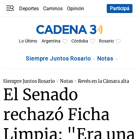
Deportes
Caminos
Opinión
Participá
Programas
Últimas coberturas
Últimas 24 h
En YouTube
Clima
Horóscopo
Lo Último
Argentina
Córdoba
Rosario
Siempre Juntos Rosario
Notas
Siempre Juntos Rosario
Notas
Revés en la Cámara alta
El Senado
rechazó Ficha
Limpia: "Era una