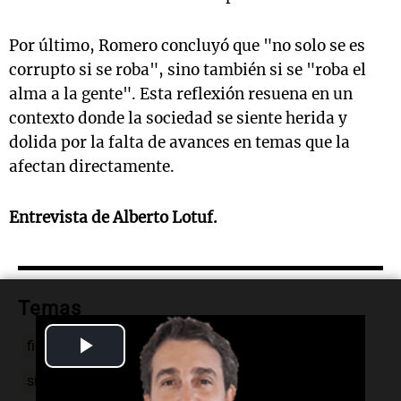
Por último, Romero concluyó que "no solo se es
corrupto si se roba", sino también si se "roba el
alma a la gente". Esta reflexión resuena en un
contexto donde la sociedad se siente herida y
dolida por la falta de avances en temas que la
afectan directamente.
Entrevista de Alberto Lotuf.
Temas
Play
ficha limpia
senado
lucas romero
Video
siempre juntos