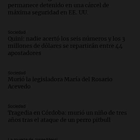
recuerdo del paso de Juan Pablo II: "Te
permanece detenido en una cárcel de
traspasaba con la mirada"
máxima seguridad en EE. UU.
Amamos los Domingos
Episodios
Audio.
El observatorio de Bosque Alegre,
Sociedad
un imperdible cordobés para los
Quini: nadie acertó los seis números y los 3
amantes de la astronomía
millones de dólares se repartirán entre 44
Amamos los Domingos
apostadores
Episodios
Audio.
“No entendíamos qué cantaban”:
Sociedad
la historia del club de Irlanda
Murió la legisladora María del Rosario
revolucionado por hinchas argentinos
Acevedo
Amamos los Domingos
Episodios
Audio.
Crisis diplomática: el embajador
Sociedad
Tragedia en Córdoba: murió un niño de tres
argentino regresa al país tras conflicto
años tras el ataque de un perro pitbull
con Brasil
Panorama Federal
Episodios
La muerte de Jorge Messi