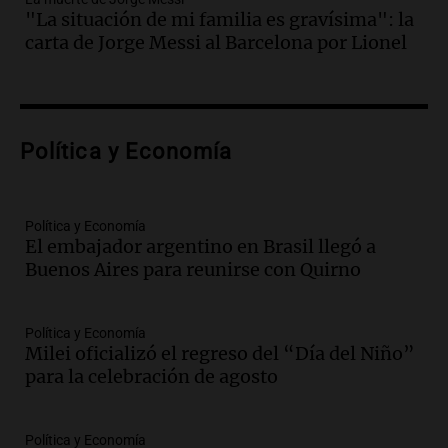
Audio.
Bomberos asisten a senderista
"La situación de mi familia es gravísima": la
con fractura de tobillo en refugio Doña
carta de Jorge Messi al Barcelona por Lionel
Rosa
Panorama Federal
Episodios
Audio.
Amaycha del Valle avanza en
Política y Economía
investigación internacional sobre asma
con nueva tecnología médica
Panorama Federal
Episodios
Política y Economía
El embajador argentino en Brasil llegó a
Audio.
Suspenden descuento en SUBE y
Buenos Aires para reunirse con Quirno
aumentan tarifas del SUBTE en Buenos
Aires desde agosto
Panorama Federal
Política y Economía
Episodios
Milei oficializó el regreso del “Día del Niño”
Audio.
Kicillof critica la desregulación
para la celebración de agosto
financiera y el aumento de la morosidad
en Buenos Aires
Panorama Federal
Política y Economía