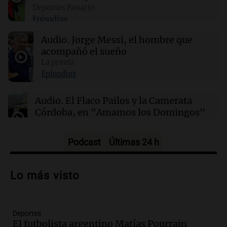
Deportes Rosario
Episodios
02:03
Tecnología
Audio.
Jorge Messi, el hombre que
King's Cross: De barrio marginal a centro
neurálgico de la inteligencia artificial
acompañó el sueño
La previa
Episodios
01:31
Ciencia
Estudio revela diferencias sorprendentes en la
Audio.
El Flaco Pailos y la Camerata
salud entre vino, cerveza y licores
Córdoba, en "Amamos los Domingos"
Amamos los Domingos
Episodios
Podcast
Últimas 24 h
Audio.
Patricia Palmer y Mario Pasik
hablaron de su obra en Cadena 3
Lo más visto
Amamos los Domingos
Episodios
Deportes
Audio.
Córdoba espera a León XIV con el
El futbolista argentino Matías Pourrain