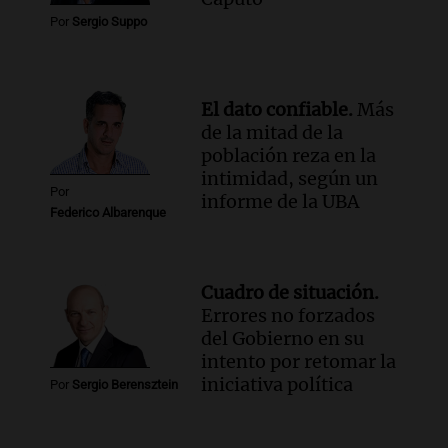
agua entra por donde menos
Por
Sergio Suppo
imaginamos"
Una Mañana para todos Rosario
Episodios
El dato confiable.
Más
de la mitad de la
población reza en la
intimidad, según un
Por
informe de la UBA
Federico Albarenque
Cuadro de situación.
Errores no forzados
del Gobierno en su
intento por retomar la
iniciativa política
Por
Sergio Berensztein