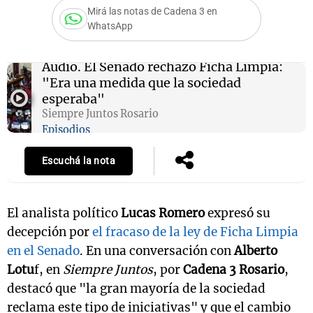
Mirá las notas de Cadena 3 en
WhatsApp
Notas
Audio.
El Senado rechazó Ficha Limpia:
s
Notas
"Era una medida que la sociedad
La Sole en
esperaba"
ial
Mundial 2026
Cadena 3
Siempre Juntos Rosario
Episodios
Escuchá la nota
El analista político
Lucas Romero
expresó su
decepción por
el fracaso de la ley de Ficha Limpia
en el Senado
. En una conversación con
Alberto
Lotu
f, en
Siempre Juntos
, por
Cadena 3 Rosario
,
destacó que "la gran mayoría de la sociedad
reclama este tipo de iniciativas" y que el cambio