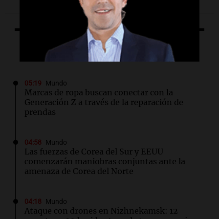
Lo último
05:19
Mundo
Marcas de ropa buscan conectar con la
Generación Z a través de la reparación de
prendas
04:58
Mundo
Las fuerzas de Corea del Sur y EEUU
comenzarán maniobras conjuntas ante la
amenaza de Corea del Norte
04:18
Mundo
Ataque con drones en Nizhnekamsk: 12