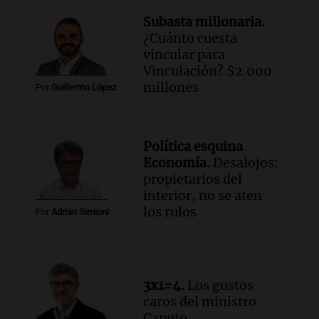
fenómeno del Niño
Panorama Federal
Subasta millonaria.
Episodios
¿Cuánto cuesta
Audio.
Una mujer de 40 años muere en
vincular para
un accidente en la Ruta 321 cerca de
Vinculación? $2.000
García Fernández
millones
Por
Guillermo López
Panorama Federal
Episodios
Audio.
El Tesoro Nacional captura 12
Política esquina
billones de pesos y genera excedente de
Economía.
Desalojos:
liquidez de 4 billones
propietarios del
Panorama Federal
interior, no se aten
Episodios
los rulos
Por
Adrián Simioni
Audio.
La lección del Titanic y la
humildad en tiempos de tormenta
según San Ignacio de Loyola
Panorama Federal
3x1=4.
Los gustos
Episodios
caros del ministro
Audio.
Tormentas y filtraciones: "El
Caputo