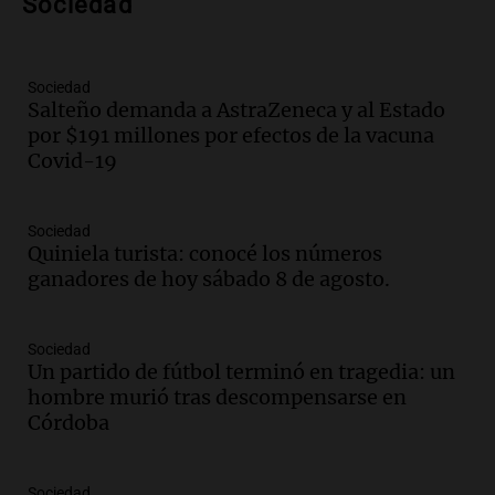
Sociedad
metros del río Suquía y retiraron hasta
800 kilos de basura por jornada
Una mañana para todos
Episodios
Sociedad
Salteño demanda a AstraZeneca y al Estado
Audio.
La historia de la servilleta que
por $191 millones por efectos de la vacuna
firmó Jorge Messi para el primer
Covid-19
contrato de Leo con Barcelona
Una mañana para todos
Episodios
Sociedad
Quiniela turista: conocé los números
Audio.
Joan Gaspart: "Sin Jorge, no sé si
ganadores de hoy sábado 8 de agosto.
Messi hubiera llegado adonde llegó"
Una mañana para todos
Episodios
Sociedad
Un partido de fútbol terminó en tragedia: un
Audio.
El orgullo y el sueño argentino de
hombre murió tras descompensarse en
Jorge Messi en una entrevista con Rony
Córdoba
Vargas en 2007
Una mañana para todos
Episodios
Sociedad