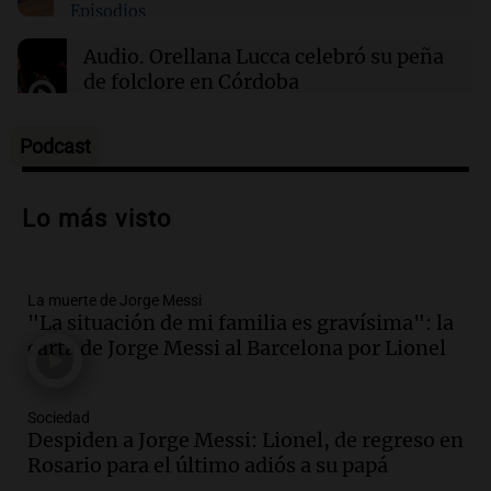
Episodios
01:31
Ciencia
Reducir alimentos dulces no disminuye
Audio.
Orellana Lucca celebró su peña
antojos ni mejora la salud, según estudio
de folclore en Córdoba
Tarde y Media
Episodios
Podcast
Audio.
Trágico accidente en Mendoza:
un muerto y varios heridos tras caída de
Lo más visto
vehículos desde un puente
Panorama Federal
Episodios
La muerte de Jorge Messi
Audio.
Tragedia en Mendoza: un muerto
"La situación de mi familia es gravísima": la
y cinco heridos tras caer dos autos desde
carta de Jorge Messi al Barcelona por Lionel
un puente
Una mañana para todos
Episodios
Sociedad
Audio.
Messi llegará esta noche a
Despiden a Jorge Messi: Lionel, de regreso en
Rosario para acompañar a su familia
Rosario para el último adiós a su papá
tras la muerte de su papá