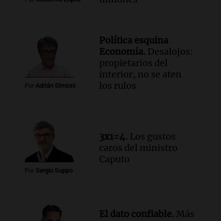
Episodios
Audio.
Estiman que la inflación nacional
de julio será menor al 2,9% registrado
Política esquina
en CABA
Economía.
Desalojos:
Una mañana para todos
propietarios del
Episodios
interior, no se aten
Audio.
Altas Cumbres: rescataron a una
los rulos
Por
Adrián Simioni
cabra que llevaba ocho días atrapada en
un precipicio
Una mañana para todos
Episodios
3x1=4.
Los gustos
Audio.
Chile planteó mejorar la
caros del ministro
conectividad fronteriza, aérea y digital
Caputo
con Jujuy
Por
Sergio Suppo
Panorama Federal
Episodios
El dato confiable.
Más