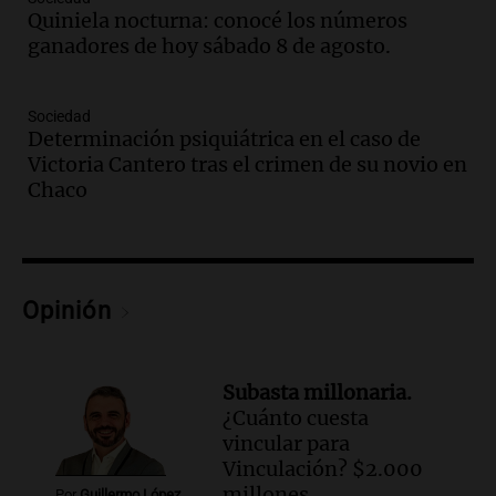
Audio.
El abuelo de Agostina Vega, tras
Quiniela nocturna: conocé los números
las nuevas detenciones: "En esa casa
ganadores de hoy sábado 8 de agosto.
todos tenían algo que ver"
Una mañana para todos
Sociedad
Episodios
Determinación psiquiátrica en el caso de
Audio.
Una nutricionista derribó el mito
Victoria Cantero tras el crimen de su novio en
del desayuno ideal: qué alimentos
Chaco
conviene priorizar
Una mañana para todos
Episodios
Audio.
Murió Jorge Messi
Opinión
Una mañana para todos
Episodios
Subasta millonaria.
Audio.
Mateo, a los 25 años, lucha
¿Cuánto cuesta
contra el tiempo: necesita un trasplante
vincular para
para poder seguir viviend
Vinculación? $2.000
Una mañana para todos
millones
Por
Guillermo López