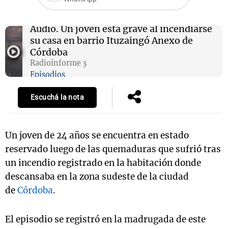
Audio.
Un joven está grave al incendiarse
su casa en barrio Ituzaingó Anexo de
Notas
Córdoba
s
Notas
Radioinforme 3
La Sole en
Episodios
ial
Mundial 2026
Cadena 3
Escuchá la nota
Un joven de 24 años se encuentra en estado
reservado luego de las quemaduras que sufrió tras
un incendio registrado en la habitación donde
descansaba en la zona sudeste de la ciudad
de
Córdoba
.
El episodio se registró en la madrugada de este