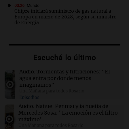
03:26
Mundo
Chipre iniciará suministro de gas natural a
Europa en marzo de 2028, según su ministro
de Energía
02:13
Mundo
Más de 1.300 vuelos cancelados en Shanghái
ante la llegada del tifón Dolphin
Escuchá lo último
02:03
Tecnología
Audio.
Tormentas y filtraciones: "El
Airbnb acelera el lanzamiento de funciones
agua entra por donde menos
gracias a la inteligencia artificial en su
imaginamos"
búsqueda
Una Mañana para todos Rosario
Episodios
01:49
Mundo
Audio.
Nahuel Pennisi y la huella de
El Pentágono solicita a la industria de defensa
Mercedes Sosa: "La emoción es el filtro
un aumento en la producción de armas
máximo".
Una Mañana para todos Rosario