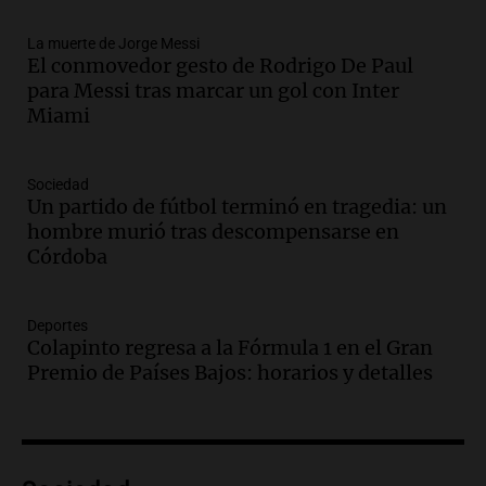
Una mañana para todos
La muerte de Jorge Messi
Episodios
El conmovedor gesto de Rodrigo De Paul
Audio.
Ley de Propiedad Privada: el revés
para Messi tras marcar un gol con Inter
en el Congreso expuso una debilidad
Miami
comunicacional del Gobierno
Una mañana para todos
Episodios
Sociedad
Un partido de fútbol terminó en tragedia: un
Audio.
Casabindo se prepara para una
hombre murió tras descompensarse en
celebración única: 30.000 turistas y el
Córdoba
tradicional Toreo de la Vincha
Una mañana para todos
Episodios
Deportes
Audio.
Borges, abogada de Pourrain:
Colapinto regresa a la Fórmula 1 en el Gran
"Tres hombres se lo llevaron para
Premio de Países Bajos: horarios y detalles
hacerle preguntas y nunca regresó"
Una mañana para todos
Episodios
Audio.
Voluntarios limpiaron 9.000