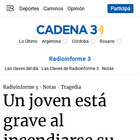
Deportes
Caminos
Opinión
Participá
Programas
Últimas coberturas
Últimas 24 h
En YouTube
Clima
Horóscopo
Lo Último
Argentina
Córdoba
Rosario
Radioinforme 3
Las claves del día
Las Claves de Radioinforme 3
Notas
Radioinforme 3
Notas
Tragedia
Un joven está
grave al