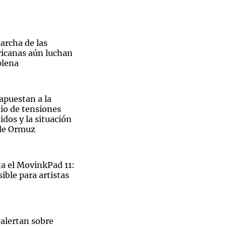
archa de las
ricanas aún luchan
Notas
plena
tas
Notas
Venezuela de
 Groenlandia
Comprometidos
Madur
 apuestan a la
io de tensiones
dos y la situación
 de Ormuz
 el MovinkPad 11:
ible para artistas
El
 alertan sobre