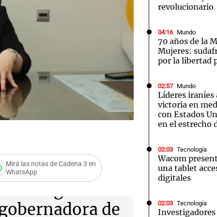
revolucionario
04:16
Mundo
70 años de la M
Mujeres: sudaf
por la libertad 
Notas
Notas
No
e en Cadena 3
El huracán de Arequito
Cadena 3 en
02:57
Mundo
Líderes iraníes
victoria en med
con Estados Uni
en el estrecho
02:03
Tecnología
Wacom presenta
Mirá las notas de Cadena 3 en
una tablet acces
WhatsApp
digitales
o castigo al
02:03
Tecnología
cegobernadora de
Audio.
Investigadores