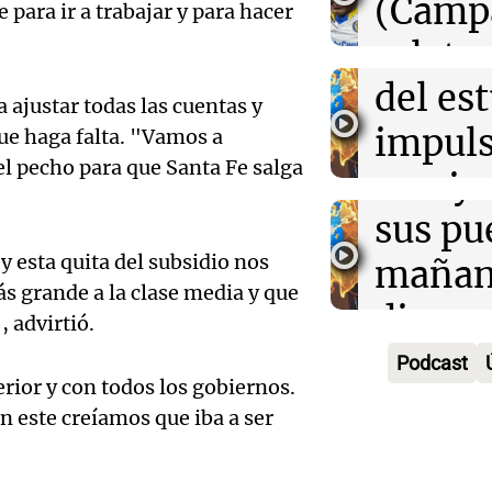
desarr
(Camp
 para ir a trabajar y para hacer
00:32
Clima
Deportes Ro
Clima en Salta:
Audio.
urbano
relato
tiempo este sá
Episodios
exposi
del es
Greco
 ajustar todas las cuentas y
la rura
impuls
Deportes Ro
que haga falta. "Vamos a
Episodios
 el pecho para que Santa Fe salga
Audio.
Bulaya
crecim
María 
sus pu
Villa 
nuevo
 y esta quita del subsidio nos
mañan
Panorama F
s grande a la clase media y que
Episodios
edifici
divers
, advirtió.
Audio.
proyec
activi
Podcast
Rosari
erior y con todos los gobiernos.
casa d
sorpre
Centra
n este creíamos que iba a ser
estudi
Panorama F
Aldosi
Episodios