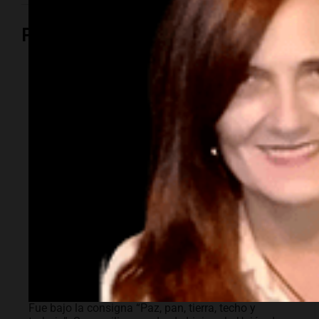
Política y Economía
Política y Economía
Masiva marcha de
sindicatos y
organizaciones
sociales a Plaza de
Mayo por San
Cayetano
Fue bajo la consigna “Paz, pan, tierra, techo y