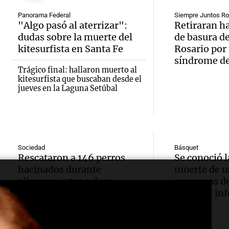
Audio.
gran
para j
Episodios
Panorama Federal
Siempre Juntos Ro
Denunc
exposi
de la 
"Algo pasó al aterrizar":
Retiraran h
dudas sobre la muerte del
de basura de
repres
la soc
Panorama F
kitesurfista en Santa Fe
Rosario por
Episodios
síndrome d
Audio.
Congr
rural 
Trágico final: hallaron muerto al
kitesurfista que buscaban desde el
Galleg
evacua
este s
jueves en la Laguna Setúbal
report
derra
Panorama F
Episodios
Audio.
extre
oxígen
justici
llega 
Monte
Sociedad
Básquet
Rescataron a 146 perros
Se conoció l
recono
para e
Panorama F
hacinados durante
muerte de u
Audio.
Episodios
allanamientos a dos
promesas de
COVID
de la 
criaderos en Córdoba
reveló el in
Aumen
enfer
brigad
tarifas