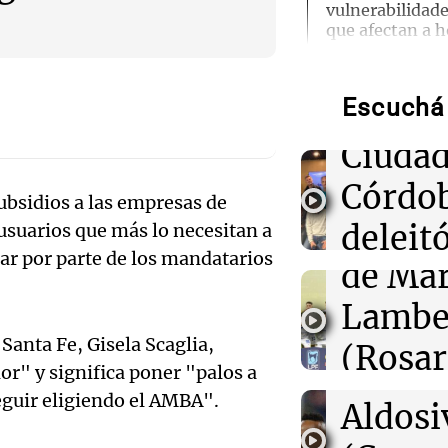
vulnerabilidade
Ensam
que afectan a h
aeropuertos
Munici
Escuchá 
01:49
Músic
Mundo
Trump vuelve a 
ciudadanía por
Audio.
Ciudad
nuevas órdenes
de
Córdo
ubsidios a las empresas de
01:31
Ciencia
Califi
deleitó
 usuarios que más lo necesitan a
Descubren vida
cuerpo de Ötzi,
ar por parte de los mandatarios
de Mar
oyente
hielo de 5.300 
Audio.
Lambe
radio 
de Ros
00:55
Mundo
 Santa Fe, Gisela Scaglia,
China se prepar
(Rosar
tango
Dolphin; cierra
Centra
ior" y significa poner "palos a
actividades turí
Central
Amamos Arg
seguir eligiendo el AMBA".
provincias
Audio.
Aldosi
Episodios
Aldosi