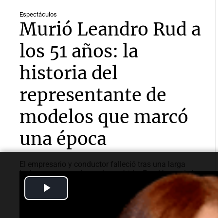
Espectáculos
Murió Leandro Rud a
los 51 años: la
historia del
representante de
modelos que marcó
una época
El empresario y conductor falleció tras una larga
lucha contra un cáncer de parótida. Fundó una de las
agencias de modelos más reconocidas y luego volcó
Play
su historia a la televisión.
Video