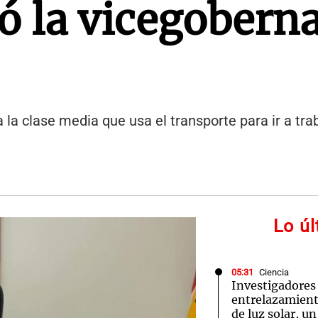
nó la vicegobern
 la clase media que usa el transporte para ir a tra
Lo ú
05:31
Ciencia
Investigadores
entrelazamiento
de luz solar, u