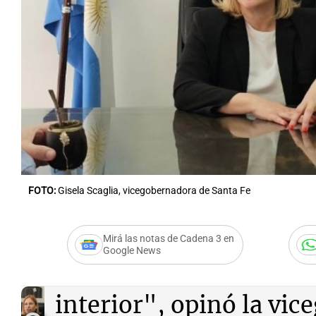
Notas
Notas
Editorial
Mundial 2026
La Sol
FOTO:
Gisela Scaglia, vicegobernadora de Santa Fe
Mirá las notas de Cadena 3 en
Google News
Audio.
"Esto es un nuev
interior", opinó la vi