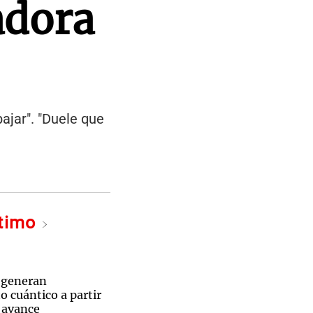
adora
bajar". "Duele que
ltimo
 generan
 cuántico a partir
n avance