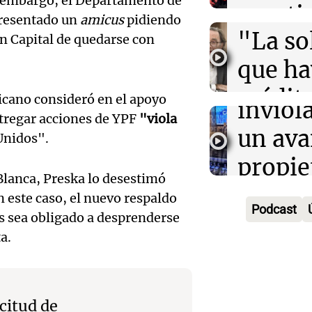
n embargo, el Departamento de
endeu
cuesti
Audio.
presentado un
amicus
pidiendo
"La so
certez
on Capital de quedarse con
sanción
que h
mascu
de
crédito
Amamos Arg
icano consideró en el apoyo
inviol
Episodios
Audio.
ntregar acciones de YPF
"viola
menor
un ava
Unidos".
Promo
Informados 
propie
Episodios
cortes
Blanca, Preska lo desestimó
inquil
 este caso, el nuevo respaldo
ante l
Podcast
aís sea obligado a desprenderse
Argent
Audio.
de co
a.
Panorama F
movili
carne 
Episodios
Audio.
por Sa
por pr
regist
citud de