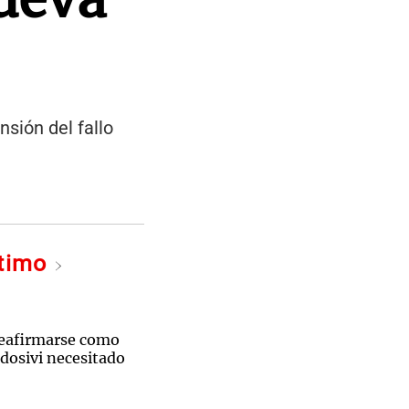
nsión del fallo
ltimo
reafirmarse como
ldosivi necesitado