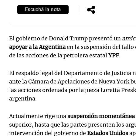
Escuchá la nota
El gobierno de Donald Trump presentó un
amic
Notas
Notas
apoyar a la Argentina
en la suspensión del fallo
Editorial
Mundial 2026
La Sol
de las acciones de la petrolera estatal
YPF
.
El respaldo legal del Departamento de Justicia
ante la Cámara de Apelaciones de Nueva York b
las acciones ordenada por la jueza Loretta Pres
argentina.
Actualmente rige una
suspensión momentánea
superior, hasta que las partes presenten los ar
intervención del gobierno de
Estados Unidos
ap