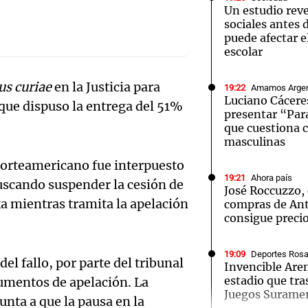
Un estudio reve
sociales antes 
puede afectar 
escolar
us curiae
en la Justicia para
19:22
Amamos Argen
Notas
Notas
No
Luciano Cáceres
 que dispuso la entrega del 51%
presentar “Par
e en Cadena 3
El huracán de Arequito
Cadena 3 en
que cuestiona 
masculinas
 norteamericano fue interpuesto
19:21
Ahora país
uscando suspender la cesión de
José Roccuzzo, 
ka mientras tramita la apelación
compras de Ant
consigue preci
19:09
Deportes Rosa
del fallo, por parte del tribunal
Invencible Are
estadio que tra
gumentos de apelación. La
Juegos Surame
unta a que la pausa en la