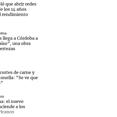
ló que abrir redes
de los 14 años
el rendimiento
Notas
tina
tas
Notas
 llega a Córdoba a
Venezuela de
aíso”, una obra
 Groenlandia
Comprometidos
Madur
certezas
cortes de carne y
onella: "Se ve que
o"
rio
na: el nuevo
sciende a los
ricanos