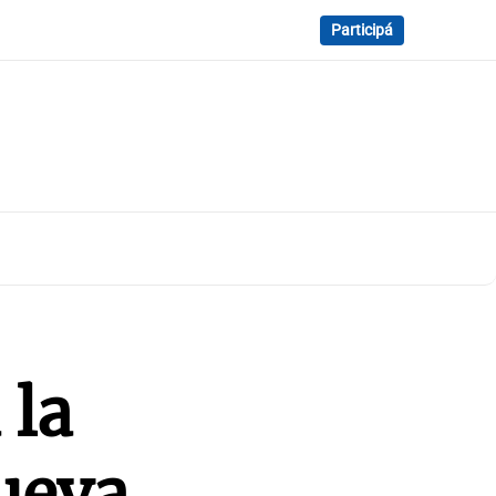
Participá
 la
Nueva