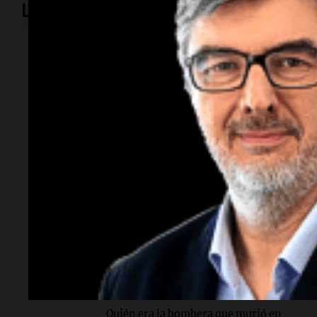
Lo más visto
Radioinforme 3
Terrible choque en
Córdoba: murió una
bombera cerca del
Mercado de Abasto
Fue en la ruta 19. El impacto involucró a un Renault
Clio y a un Peugeot 307. La conductora de este
último se encuentra fuera de peligro. En tanto, un
automovilista resultó con lesiones tras un vuelco en
Circunvalación.
Quién era la bombera que murió en