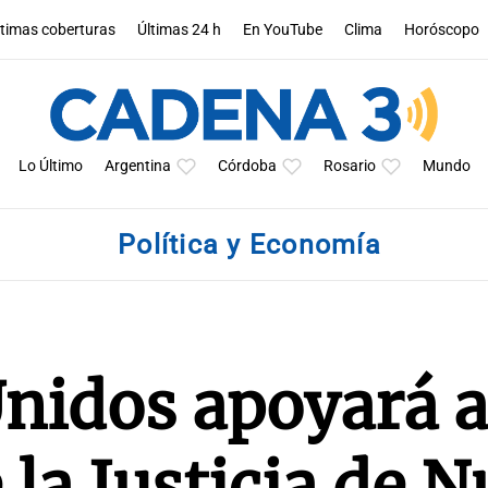
ltimas coberturas
Últimas 24 h
En YouTube
Clima
Horóscopo
Lo Último
Argentina
Córdoba
Rosario
Mundo
Política y Economía
nidos apoyará a
 la Justicia de 