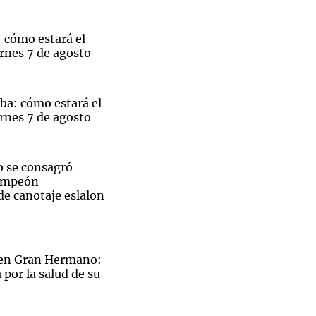
 cómo estará el
rnes 7 de agosto
Notas
tas
Notas
ba: cómo estará el
Venezuela de
rnes 7 de agosto
 Groenlandia
Comprometidos
Madur
 se consagró
ampeón
e canotaje eslalon
 en Gran Hermano:
por la salud de su