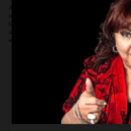
A su vez, el ex mandatario de River publicó otra 
mano. “Hoy compartí un agradable encuentro c
Conversamos sobre nuestra pasión por el fútbol 
atravesamos al frente de River y Boca. Tambié
el futuro de la Argentina”, había posteado D’On