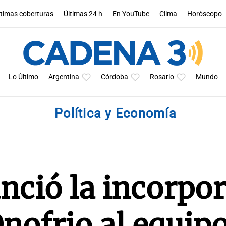
ltimas coberturas
Últimas 24 h
En YouTube
Clima
Horóscopo
Lo Último
Argentina
Córdoba
Rosario
Mundo
Política y Economía
nció la incorpo
nofrio al equip