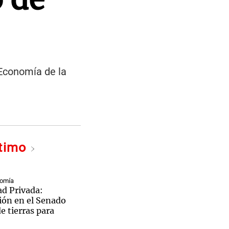
 Economía de la
ltimo
nomía
ad Privada:
ión en el Senado
de tierras para