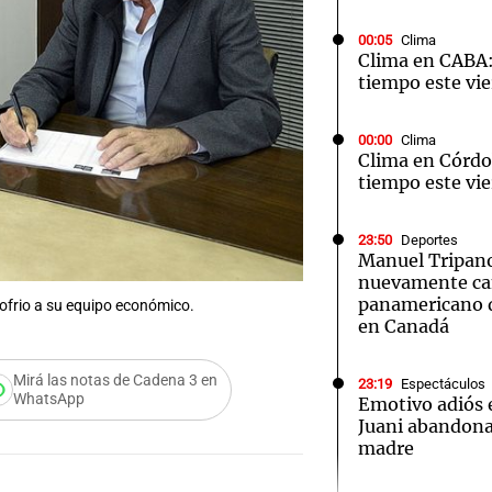
00:05
Clima
Clima en CABA:
tiempo este vie
00:00
Clima
Notas
Notas
No
Clima en Córdo
tiempo este vie
e en Cadena 3
El huracán de Arequito
Cadena 3 en
23:50
Deportes
Manuel Tripano
nuevamente c
panamericano d
ofrio a su equipo económico.
en Canadá
Mirá las notas de Cadena 3 en
23:19
Espectáculos
WhatsApp
Emotivo adiós
Juani abandona 
madre