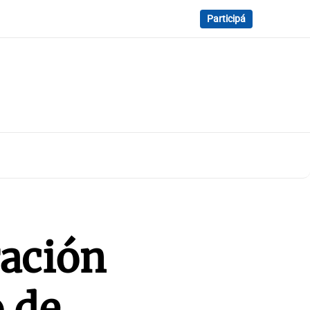
Participá
ración
o de