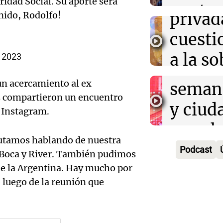
idad Social. Su aporte será
Audio.
contra
privad
nido, Rodolfo!
Mendo
kirch
cuest
prepar
Panorama F
a la s
, 2023
Episodios
un fin
digital
un acercamiento al ex
seman
Audio.
Argent
s compartieron un encuentro
y ciud
l Instagram.
"Mono
Panorama F
Audio.
march
Episodios
Kapan
rutamos hablando de nuestra
Conde
contra
Podcast
re Boca y River. También pudimos
adelan
tres a
de tier
de la Argentina. Hay mucho por
show 
 luego de la reunión que
prisió
Panorama F
Audio.
Rosari
Episodios
suspen
Medic
Viva la Radi