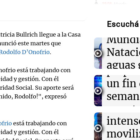
Audio.
23:08
Mundo
Intensas torme
de neo
impactan Phoe
ocasiones dura
Escuchá 
compit
semana
ricia Bullrich llegue a la Casa
Mundi
Audio.
nunció este martes que
23:02
Política y Eco
Nataci
Incidentes fren
Rodolfo D’Onofrio
.
Mendo
detenidos y dos
aguas 
marcha
prepar
frio está trabajando con
frente 
idad y gestión. Con él
Audio.
un fin
23:02
Sociedad
Clima en Buenos
idad Social. Su aporte será
Moren
polar llega este
Galleg
seman
nido, Rodolfo!", expresó
agosto tras to
Turno Noch
enfren
y prot
Episodios
Audio.
22:56
Turno Noche
intens
ley de 
Un sismo de 4,
frio
está trabajando con
el Sen
Mendoza: detal
movili
Panorama F
idad y gestión. Con él
que sorprendió 
propi
Episodios