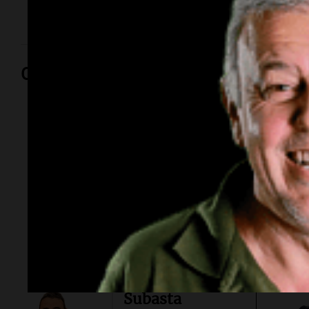
empleo.
Opinión
Por
Adriá
Por
Sergi
Subasta