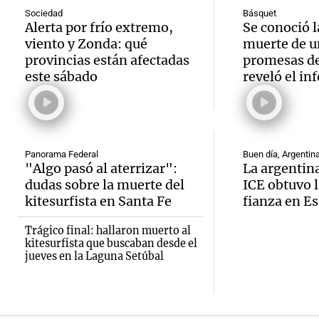
día ?
Sociedad
Básquet
impact
Alerta por frío extremo,
Se conoció l
Una mañana
Audio.
viento y Zonda: qué
muerte de u
Audio
opini
Episodios
provincias están afectadas
promesas de
a los 2
Jorge
públic
este sábado
reveló el in
lucha 
Una mañan
Panorama F
Episodios
Episodios
Audio.
tiempo
que la
Panorama Federal
Buen día, Argentin
necesi
"Algo pasó al aterrizar":
La argentina
Audio.
dudas sobre la muerte del
ICE obtuvo l
inflac
traspl
kitesurfista en Santa Fe
fianza en E
Senad
nacion
poder 
Trágico final: hallaron muerto al
provin
julio s
kitesurfista que buscaban desde el
vivien
jueves en la Laguna Setúbal
establ
menor
Una mañana
Audio.
Episodios
protoc
regist