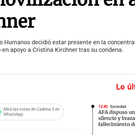
chner
s Humanos decidió estar presente en la concentrac
 en apoyo a Cristina Kirchner tras su condena.
Lo ú
12:40
Sociedad
Mirá las notas de Cadena 3 en
AFA dispuso un
WhatsApp
silencio y braz
fallecimiento d