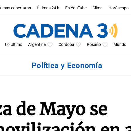
ltimas coberturas
Últimas 24 h
En YouTube
Clima
Horóscopo
Lo Último
Argentina
Córdoba
Rosario
Mundo
Política y Economía
za de Mayo se
ovilización en 