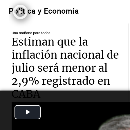
Política y Economía
Una mañana para todos
Estiman que la
inflación nacional de
julio será menor al
2,9% registrado en
CABA
El economista José Simonella explicó en
Cadena 3
Play
que el índice porteño asigna mayor peso a los
servicios. También atribuyó la caída de los bonos al
Video
"ruido político" y a las dudas sobre la actividad y el