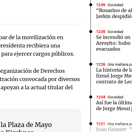
12:39
Sociedad
“Rosarino de a
Javkin despidió
12:35
Sociedad
par de la movilización en
Se incendió un 
Notas
Notas
No
Arroyito: hubo
presidenta recibiera una
evacuados
e en Cadena 3
El huracán de Arequito
Cadena 3 en
 para ejercer cargos públicos.
12:26
Una mañana pa
La historia de l
 organización de Derechos
firmó Jorge Mes
tración convocada por diversos
contrato de Le
apoyan a la actual titular del
12:04
Sociedad
Así fue la últim
de Jorge Messi 
 la Plaza de Mayo
Audio.
12:01
Una mañana pa
Joan Gaspart: "