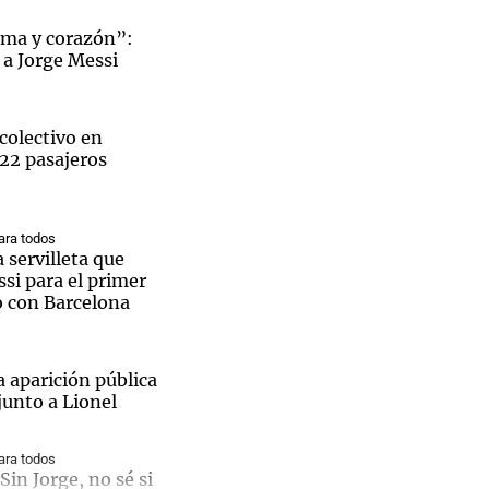
lma y corazón”:
 a Jorge Messi
Notas
colectivo en
tas
Notas
 22 pasajeros
Venezuela de
 Groenlandia
Comprometidos
Madur
ra todos
a servilleta que
si para el primer
o con Barcelona
a aparición pública
junto a Lionel
ra todos
Sin Jorge, no sé si