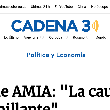
ltimas coberturas
Últimas 24 h
En YouTube
Clima
Horóscopo
Lo Último
Argentina
Córdoba
Rosario
Mundo
Política y Economía
de AMIA: "La ca
illante"