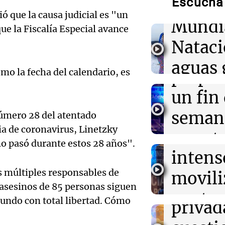
Escuchá 
compit
ó que la causa judicial es "un
Mundi
02:04
Tecnología
ue la Fiscalía Especial avance
Audio.
Descuentos de 
Nataci
entradas para
Mendo
Disrupt 2026 
aguas 
mo la fecha del calendario, es
prepar
02:03
Tecnología
frente 
.
Vogue World se
Audio.
un fin
Francisco: un g
Moren
entre tecnolog
Galleg
seman
 número 28 del atentado
Turno Noch
ia de coronavirus, Linetzky
enfren
y prot
Episodios
01:59
Mundo
Audio.
no pasó durante estos 28 años".
Laura Galván br
intens
ley de 
Centroamerica
el Sen
establece nuevo
os múltiples responsables de
movili
Panorama F
propi
 asesinos de 85 personas siguen
Episodios
Audio.
contra
mundo con total libertad. Cómo
privad
Mendo
kirch