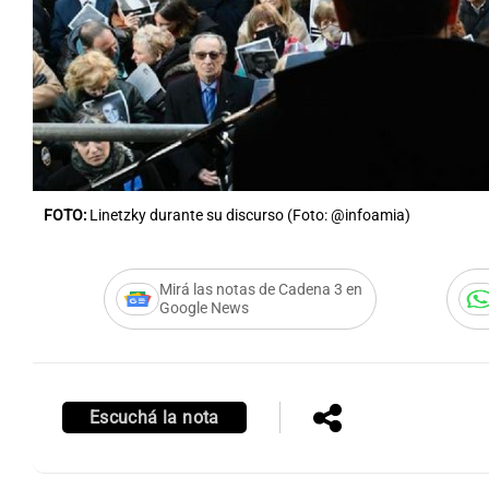
Notas
Notas
Editorial
Mundial 2026
La Sol
FOTO:
Linetzky durante su discurso (Foto: @infoamia)
Mirá las notas de Cadena 3 en
Google News
Escuchá la nota