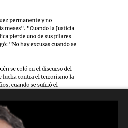
expert
Episodios
Docen
donde 
ludopa
italia
ser li
juez permanente y no
“Tener
is meses". "Cuando la Justicia
visitar
La Cadena d
Audio.
casino
blica pierde uno de sus pilares
Episodios
ciudad
egó: "No hay excusas cuando se
Meteo
mano 
Córdob
alertó
peligr
interi
Audio.
Niño t
én se coló en el discurso del
La Argentin
sobre 
 lucha contra el terrorismo la
Episodios
sigue
más ll
os, cuando se sufrió el
parqu
trabaj
evento
educat
Audio.
para
extre
 siguen siendo permeables;
Amamos Arg
una en
restab
durant
Episodios
rando para reaccionar? ¿Qué ha
aza terrorista?", planteó.