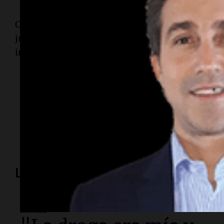
Como cierre, el referente de la comunidad judía
justicia "no tiene banderas políticas y debe ser
interés partidario".
Temas
AMIA
acto presencial
28 años
atentado
Lo más visto
Sociedad