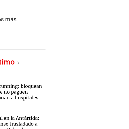
jos más
ltimo
 running: bloquean
ue no paguen
onan a hospitales
l en la Antártida:
nse trasladado a