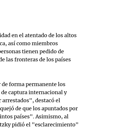
de rec
contra
por p
en San
Gonzá
de fert
Panorama F
Audio.
avanz
la ost
Episodios
dad en el atentado de los altos
teatro
testim
poca, así como miembros
de mil
personas tienen pedido de
la bie
clave 
Amamos Arg
e las fronteras de los países
Episodios
Audio.
la tem
accide
Marott
Rock R
Villa 
ar de forma permanente los
cordob
bandas
Panorama F
de captura internacional y
Audio.
Episodios
Recole
 arrestados", destacó el
todos 
Blanca
 quejó de que los apuntados por
“Enfre
jueves
tintos países". Asimismo, al
psicól
Audio.
Boca, 
etzky pidió el "esclarecimiento"
Panorama F