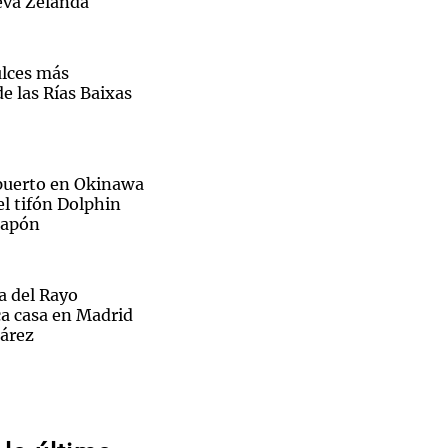
eva Zelanda
ulces más
e las Rías Baixas
Notas
tas
Notas
Venezuela de
 Groenlandia
Comprometidos
Madur
opuerto en Okinawa
el tifón Dolphin
 Japón
ra del Rayo
ca casa en Madrid
uárez
Sin traje
no busca fichar a
prene,
na Suárez se muda a