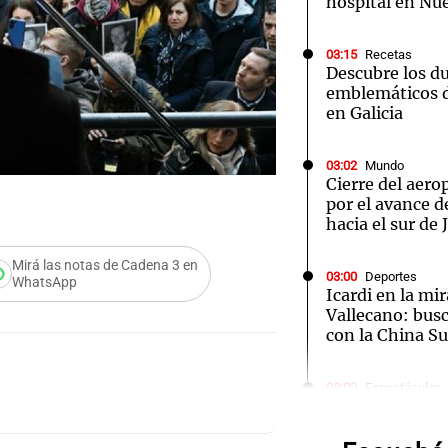
hospital en Nu
03:15
Recetas
Descubre los d
emblemáticos d
en Galicia
Notas
Notas
No
03:02
Mundo
e en Cadena 3
El huracán de Arequito
Cadena 3 en
Cierre del aer
por el avance d
hacia el sur de
Mirá las notas de Cadena 3 en
03:00
Deportes
WhatsApp
Icardi en la mi
Vallecano: bus
con la China S
Audio.
03:00
Espectáculos
El Rayo Valleca
de neo
Icardi y la Chi
Madrid