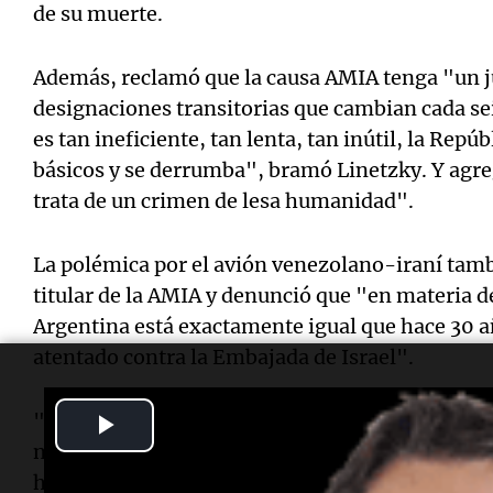
de su muerte.
Además, reclamó que la causa AMIA tenga "un 
designaciones transitorias que cambian cada se
es tan ineficiente, tan lenta, tan inútil, la Repú
básicos y se derrumba", bramó Linetzky. Y agr
trata de un crimen de lesa humanidad".
La polémica por el avión venezolano-iraní tambi
titular de la AMIA y denunció que "en materia de
Argentina está exactamente igual que hace 30 añ
atentado contra la Embajada de Israel".
Play
"No hemos aprendido nada: nuestras fronteras
nuestros controles, débiles. ¿Qué estamos espe
Video
hecho en todos estos años para contener la amen