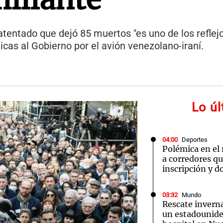
atentado que dejó 85 muertos "es uno de los refle
icas al Gobierno por el avión venezolano-iraní.
Lo ú
04:00
Deportes
Polémica en el
a corredores q
inscripción y d
03:32
Mundo
Rescate inverna
un estadounide