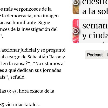
cuest
prepar
Panorama F
jos más vergonzosos de la
a la s
Episodios
un fin
de la democracia, una imagen
digital
acaso humillante. Sigue
seman
Audio.
Argent
ces de la investigación del
y ciud
".
"Mono
Panorama F
Audio.
march
Episodios
Kapan
l accionar judicial y se preguntó
Conde
contra
Podcast
ial a cargo de Sebastián Basso y
adelan
tres a
de tier
en la causa?". "No estamos al
show 
es a qué dedican sus jornadas
prisió
Panorama F
Audio.
Rosari
aís", señaló.
Episodios
suspen
Medic
Viva la Radi
las 9:53, hora exacta de la
hombr
Episodios
reprod
simula
Audio.
85 víctimas fatales.
entre 