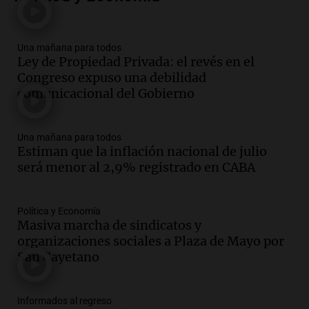
Audio.
La historia de la servilleta que
firmó Jorge Messi para el primer
contrato de Leo con Barcelona
Una mañana para todos
Ley de Propiedad Privada: el revés en el
Una mañana para todos
Congreso expuso una debilidad
Episodios
comunicacional del Gobierno
Audio.
Joan Gaspart: "Sin Jorge, no sé si
Messi hubiera llegado adonde llegó"
Una mañana para todos
Una mañana para todos
Estiman que la inflación nacional de julio
Episodios
será menor al 2,9% registrado en CABA
Audio.
El orgullo y el sueño argentino de
Jorge Messi en una entrevista con Rony
Vargas en 2007
Política y Economía
Masiva marcha de sindicatos y
Una mañana para todos
organizaciones sociales a Plaza de Mayo por
Episodios
San Cayetano
Audio.
El abuelo de Agostina Vega, tras
las nuevas detenciones: "En esa casa
todos tenían algo que ver"
Informados al regreso
Una mañana para todos