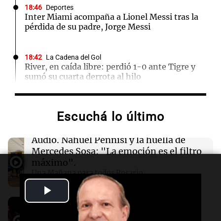
18:46
Deportes
Inter Miami acompaña a Lionel Messi tras la
pérdida de su padre, Jorge Messi
18:42
La Cadena del Gol
River, en caída libre: perdió 1-0 ante Tigre y
sumó su cuarta derrota al hilo
18:05
Deportes
Escuchá lo último
Los Pumas no logran vencer a Sudáfrica en un
intenso partido en el José Amalfitani
Audio.
Nahuel Pennisi y la huella de
Mercedes Sosa: "La emoción es el filtro
18:03
Tecnología
máximo".
OpenAI adquiere la startup de presentaciones
Una Mañana para todos Rosario
NextSlide para potenciar ChatGPT
Episodios
Play
Audio.
Orellana Lucca celebró su peña
18:03
Tecnología
Video
de folclore en Córdoba
Google redefine cómo nombra a los grupos de