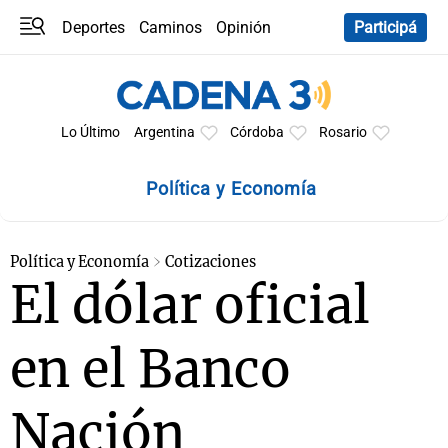
Deportes
Caminos
Opinión
Participá
Programas
Últimas coberturas
Últimas 24 h
En YouTube
Clima
Horóscopo
Lo Último
Argentina
Córdoba
Rosario
Política y Economía
Política y Economía
Cotizaciones
El dólar oficial
en el Banco
Nación