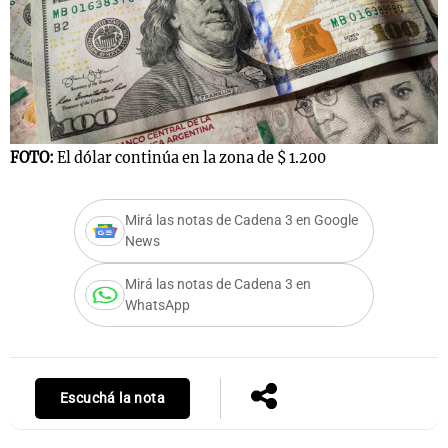
Notas
s
Notas
La Sole en
ial
Mundial 2026
Cadena 3
FOTO:
El dólar continúa en la zona de $ 1.200
Mirá las notas de Cadena 3 en Google
News
Mirá las notas de Cadena 3 en
WhatsApp
Escuchá la nota