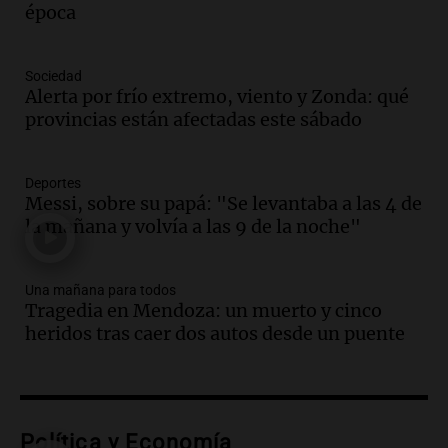
en el Congreso expuso una debilidad
época
comunicacional del Gobierno
Una mañana para todos
Sociedad
Episodios
Alerta por frío extremo, viento y Zonda: qué
Audio.
Casabindo se prepara para una
provincias están afectadas este sábado
celebración única: 30.000 turistas y el
tradicional Toreo de la Vincha
Una mañana para todos
Deportes
Episodios
Messi, sobre su papá: "Se levantaba a las 4 de
la mañana y volvía a las 9 de la noche"
Audio.
Borges, abogada de Pourrain:
"Tres hombres se lo llevaron para
hacerle preguntas y nunca regresó"
Una mañana para todos
Una mañana para todos
Tragedia en Mendoza: un muerto y cinco
Episodios
heridos tras caer dos autos desde un puente
Audio.
Voluntarios limpiaron 9.000
metros del río Suquía y retiraron hasta
800 kilos de basura por jornada
Una mañana para todos
Episodios
Política y Economía