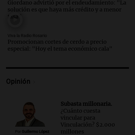
Giordano advirtió por el endeudamiento: "La
Episodios
solución es que haya más crédito y a menor
Audio.
Una nutricionista derribó el mito
tasa"
del desayuno ideal: qué alimentos
conviene priorizar
Viva la Radio Rosario
Una mañana para todos
Promocionan cortes de cerdo a precio
Episodios
especial: "Hoy el tema económico cala"
Audio.
Murió Jorge Messi
Una mañana para todos
Episodios
Opinión
Audio.
Mateo, a los 25 años, lucha
contra el tiempo: necesita un trasplante
para poder seguir viviend
Subasta millonaria.
Una mañana para todos
¿Cuánto cuesta
Episodios
vincular para
Audio.
Estiman que la inflación nacional
Vinculación? $2.000
de julio será menor al 2,9% registrado
millones
Por
Guillermo López