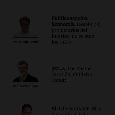
en CABA
Una mañana para todos
Episodios
Política esquina
Audio.
Altas Cumbres: rescataron a una
Economía.
Desalojos:
cabra que llevaba ocho días atrapada en
propietarios del
un precipicio
interior, no se aten
Una mañana para todos
los rulos
Por
Adrián Simioni
Episodios
Audio.
Chile planteó mejorar la
conectividad fronteriza, aérea y digital
con Jujuy
3x1=4.
Los gustos
Panorama Federal
caros del ministro
Episodios
Caputo
Audio.
Del fitness a la longevidad: por
Por
Sergio Suppo
qué crece el consumo de alimentos con
proteínas
Una mañana para todos
Episodios
El dato confiable.
Más
de la mitad de la