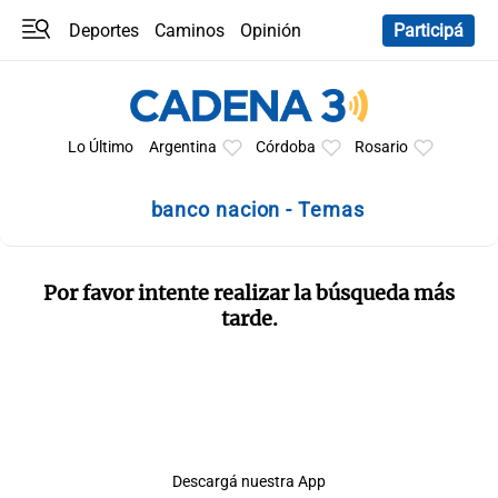
Deportes
Caminos
Opinión
Participá
Programas
Últimas coberturas
Últimas 24 h
En YouTube
Clima
Horóscopo
Lo Último
Argentina
Córdoba
Rosario
banco nacion - Temas
Por favor intente realizar la búsqueda más
tarde.
Descargá nuestra App