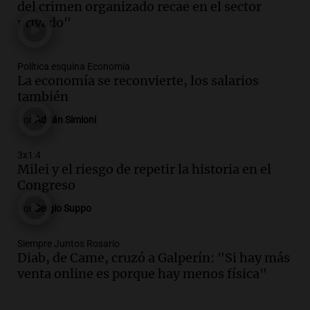
Panorama Federal
del crimen organizado recae en el sector
Episodios
privado"
Audio.
Mercado Libre suma 2 mil
empleos en Córdoba en un nuevo centro
Política esquina Economía
en Juárez Celman
La economía se reconvierte, los salarios
Viva la Radio
también
Episodios
Audio.
Juan Manzur insinúa su posible
Por
Adrián Simioni
candidatura a gobernador en Tucumán
para 2027
3x1:4
Milei y el riesgo de repetir la historia en el
Panorama Federal
Congreso
Episodios
Audio.
Continúa el juicio a Óscar
Por
Sergio Suppo
González con testimonios clave sobre el
choque mortal
Siempre Juntos Rosario
Panorama Federal
Diab, de Came, cruzó a Galperín: "Si hay más
Episodios
venta online es porque hay menos física"
Audio.
Gustavo Sainz entrega viviendas
y critica la falta de aporte nacional en