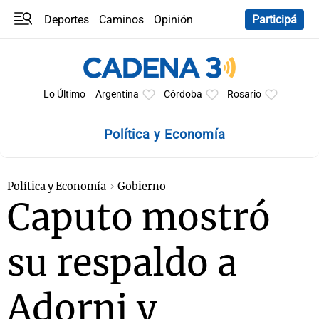
Deportes
Caminos
Opinión
Participá
Programas
Últimas coberturas
Últimas 24 h
En YouTube
Clima
Horóscopo
Lo Último
Argentina
Córdoba
Rosario
Política y Economía
Política y Economía
Gobierno
Caputo mostró
su respaldo a
Adorni y