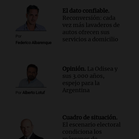
aclarar el origen de su patrimonio ante
El dato confiable.
la justicia
Reconversión: cada
Panorama Federal
vez más lavaderos de
Episodios
autos ofrecen sus
Por
servicios a domicilio
Federico Albarenque
Opinión.
La Odisea y
sus 3.000 años,
espejo para la
Argentina
Por
Alberto Lotuf
Cuadro de situación.
El escenario electoral
condiciona los
márgenes de