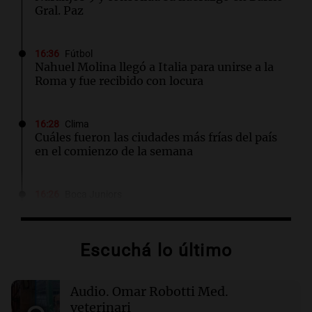
Gral. Paz
16:36
Fútbol
Nahuel Molina llegó a Italia para unirse a la
Roma y fue recibido con locura
16:28
Clima
Cuáles fueron las ciudades más frías del país
en el comienzo de la semana
16:26
Boca Juniors
Boca dio a conocer la lista de convocados para
los octavos de final de la Copa Sudamericana
Escuchá lo último
16:18
Mundo
El Tribunal Supremo de Rusia excluye a
Audio.
Omar Robotti Med.
Yabloko, el único partido opositor a la guerra
en Ucrania
veterinari