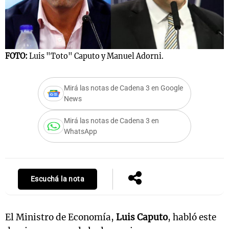
Notas
s
Notas
FOTO:
Luis "Toto" Caputo y Manuel Adorni.
La Sole en
ial
Mundial 2026
Cadena 3
Mirá las notas de Cadena 3 en Google
News
Mirá las notas de Cadena 3 en
WhatsApp
Escuchá la nota
El Ministro de Economía,
Luis Caputo
, habló este