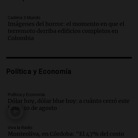
Audio.
La ministra de Seguridad brinda
detalles sobre la esperada visita del Papa
Cadena 3 Mundo
a Córdoba en noviembre
Imágenes del horror: el momento en que el
Panorama Federal
terremoto derriba edificios completos en
Episodios
Colombia
Audio.
Argentino en Colombia: "El
terremoto me levantó de la cama y no
sabía si salir corriendo"
Viva la Radio
Política y Economía
Episodios
Audio.
Haldo evalúa su participación en
reunión de gobernadores sobre ley de
zonas cálidas y frías
Política y Economía
Dólar hoy, dólar blue hoy: a cuánto cerró este
Panorama Federal
lunes 10 de agosto
Episodios
Audio.
Reunión de gobernadores: Haldo
aún no define su participación mientras
Viva la Radio
se negocian zonas frías y cálidas
Monteoliva, en Córdoba: "El 47% del costo