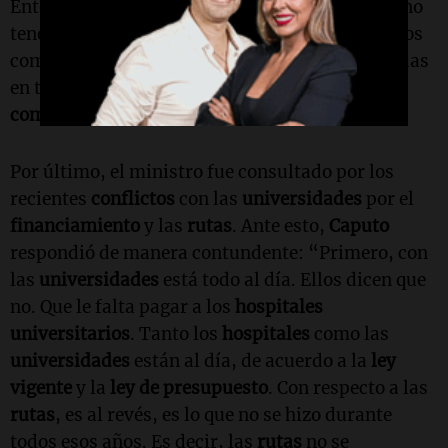
Entonces, esa es una
industria alternativa
que no
tenemos que es difícil de captar, porque nosotros
competimos contra
países
que nos llevan décadas
en términos de
calidad institucional
y de
composición impositiva
,” agregó.
Por último, el ministro fue consultado por los
recientes
conflictos
con las
universidades
por el
financiamiento
y las
rutas
. Ante esto,
Caputo
respondió de manera contundente: “Primero, con
las
universidades
está todo al día. Ellos dicen que
no. Que le falta pagar a los
hospitales
universitarios
. Tanto los
hospitales
como las
universidades
están al día, de acuerdo a la
ley
vigente
y la
ley de presupuesto
. Con respecto a las
rutas
, es al revés, es lo que no se hizo durante
todos esos años. Es decir, las
rutas
no se