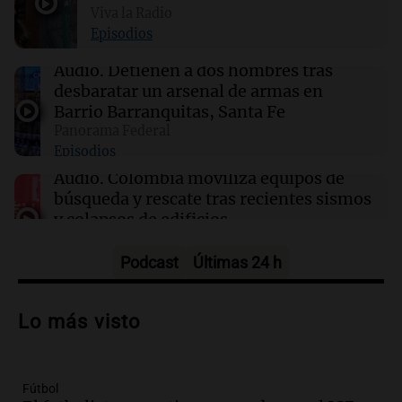
Viva la Radio
Episodios
16:13
Mundo
Trump extiende permiso para transporte de
Audio.
Detienen a dos hombres tras
energía y fertilizantes por barcos extranjeros
desbaratar un arsenal de armas en
Barrio Barranquitas, Santa Fe
Panorama Federal
16:10
Viva la Radio
Episodios
Argentino en Colombia: "El terremoto me
levantó de la cama y no sabía si salir
Audio.
Colombia moviliza equipos de
corriendo"
búsqueda y rescate tras recientes sismos
y colapsos de edificios
Panorama Federal
Episodios
Podcast
Últimas 24 h
Audio.
Un sismo de 7.4 grados sacude a
Colombia y deja más de 100 fallecidos y
Lo más visto
múltiples heridos
Panorama Federal
Episodios
Fútbol
Audio.
Celebración del 114° aniversario