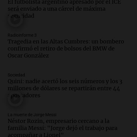
El futbolista argentino apresado por el ICE
de la Fuerza Aérea Argentina en Río
será enviado a una cárcel de máxima
Cuarto
seguridad
Panorama Federal
Episodios
Audio.
Temblor percibido en el Eje
Radioinforme 3
Cafetero de Colombia genera
Tragedia en las Altas Cumbres: un bombero
preocupación en la población local
confirmó el retiro de bolsos del BMW de
Panorama Federal
Oscar González
Episodios
Audio.
A cuatro meses de su cirugía, una
Sociedad
figura del fútbol argentino comparte su
Quini: nadie acertó los seis números y los 3
lucha y recuperación emocional
millones de dólares se repartirán entre 44
Panorama Federal
apostadores
Episodios
Audio.
Nuestra corresponsal en
Mendoza visitó su colegio, que participa
La muerte de Jorge Messi
Néstor Rozin, empresario cercano a la
en Grupos Corales
familia Messi: "Jorge dejó el trabajo para
Edición 2026
acompañar a Lionel"
Episodios