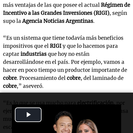
más ventajas de las que posee el actual
Régimen de
Incentivo a las Grandes Inversiones (RIGI)
, según
supo la
Agencia Noticias Argentinas
.
“Es un sistema que tiene todavía más beneficios
impositivos que el
RIGI
y que lo hacemos para
captar
industrias
que hoy no están
desarrollándose en el país. Por ejemplo, vamos a
hacer en poco tiempo un productor importante de
cobre
. Procesamiento del
cobre
, del laminado de
cobre
,” aseveró.
“Es lo que se usa mucho para
electrificación
, por
ejemplo, de
vehículos eléctricos
, sobre todo se usa
Play
mucho para
inteligencia artificial
. Hoy ya hay
Video
escasez y se espera una
demanda exponencial
.