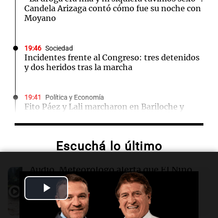
Candela Arizaga contó cómo fue su noche con
Moyano
19:46
Sociedad
Incidentes frente al Congreso: tres detenidos
y dos heridos tras la marcha
19:41
Política y Economía
Fito Páez y Lali marcharon en Bariloche y
Buenos Aires contra la extranjerización de
tierras
Escuchá lo último
19:39
Mundo
Aumentan los casos de náuseas entre
Audio.
Meteorólogo alerta que El Niño
consumidores crónicos de marihuana en EE.
traerá más lluvias y eventos extremos
Play
UU.
durante la primavera
Informados al regreso
Video
Episodios
19:32
Mundo