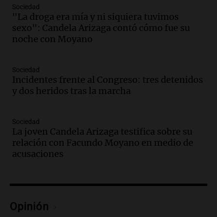
Sociedad
Tecnológico en Villa María con dos
"La droga era mía y ni siquiera tuvimos
edificios icónicos
sexo": Candela Arizaga contó cómo fue su
Panorama Federal
noche con Moyano
Episodios
Audio.
Polémica en el fútbol argentino:
árbitros bajo la lupa tras fallos
Sociedad
controvertidos
Incidentes frente al Congreso: tres detenidos
Panorama Federal
y dos heridos tras la marcha
Episodios
Audio.
El kirchnerismo no logra apoyo
Sociedad
para modificar proyecto de propiedad
La joven Candela Arizaga testifica sobre su
privada en el Senado Nacional
relación con Facundo Moyano en medio de
Panorama Federal
acusaciones
Episodios
Audio.
Estados Unidos advierte sobre
contrato entre cooperativa argentina y
Huawei en Neuquén
Opinión
Panorama Federal
Episodios