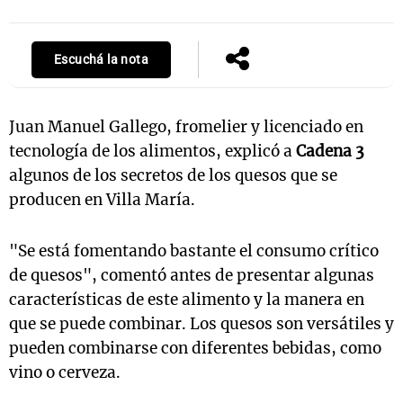
Escuchá la nota
Notas
s
Notas
La Sole en
Juan Manuel Gallego, fromelier y licenciado en
ial
Mundial 2026
Cadena 3
tecnología de los alimentos, explicó a
Cadena 3
algunos de los secretos de los quesos que se
producen en Villa María.
"Se está fomentando bastante el consumo crítico
de quesos", comentó antes de presentar algunas
características de este alimento y la manera en
que se puede combinar. Los quesos son versátiles y
pueden combinarse con diferentes bebidas, como
vino o cerveza.