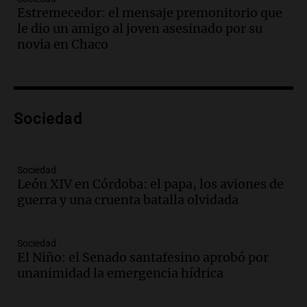
Mundial de Atlanta
Estremecedor: el mensaje premonitorio que
Panorama Federal
le dio un amigo al joven asesinado por su
Episodios
novia en Chaco
Audio.
La UNC entregó más bicicletas a
estudiantes y proyecta duplicar el
programa de movilidad sustentable
Viva la Radio
Sociedad
Episodios
Audio.
Expertos advierten sobre posible
nevada en Mendoza este fin de semana
tras condiciones invernales
Sociedad
León XIV en Córdoba: el papa, los aviones de
Panorama Federal
guerra y una cruenta batalla olvidada
Episodios
Audio.
Padres presentes, pero
distraídos: ¿Qué pasa con un niño
Sociedad
cuando el padre mira mucho el teléfono?
El Niño: el Senado santafesino aprobó por
Educar entre todos
unanimidad la emergencia hídrica
Episodios
Audio.
Presentan el innovador Parque