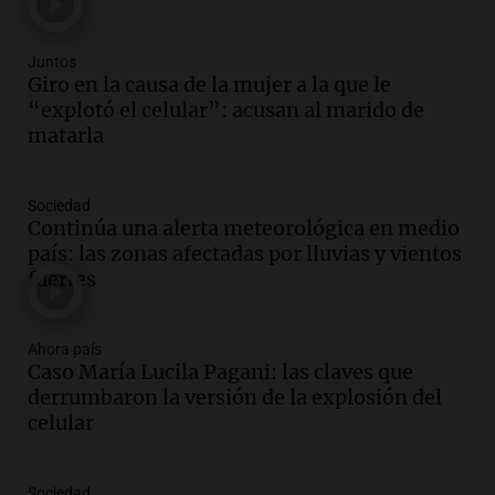
Episodios
Audio.
Manifestación en Rosario contra
Juntos
la ley de Propiedad Privada debatida en
Giro en la causa de la mujer a la que le
el Senado.
“explotó el celular”: acusan al marido de
Viva la Radio Rosario
matarla
Episodios
Audio.
Luis Juez cuestionó la polémica
Sociedad
por la Ley de Tierras: "Construyeron un
Continúa una alerta meteorológica en medio
relato mentiroso"
país: las zonas afectadas por lluvias y vientos
Informados al regreso
fuertes
Episodios
Audio.
La Boulaille se prepara para su
gran expo, con concurso de panificados
Ahora país
Caso María Lucila Pagani: las claves que
y actividades destacadas
derrumbaron la versión de la explosión del
Panorama Federal
celular
Episodios
Audio.
Detienen en Salta a abogado que
violó libertad condicional al ir al
Sociedad