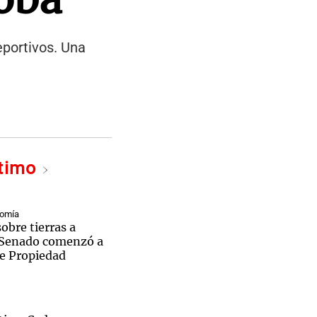
eportivos. Una
ltimo
nomía
sobre tierras a
l Senado comenzó a
de Propiedad