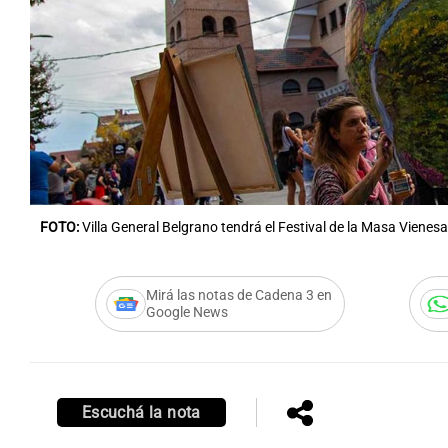
Notas
Notas
Editorial
Mundial 2026
La Sol
FOTO:
Villa General Belgrano tendrá el Festival de la Masa Vienesa
Mirá las notas de Cadena 3 en
Google News
Escuchá la nota