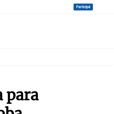
Participá
a para
doba