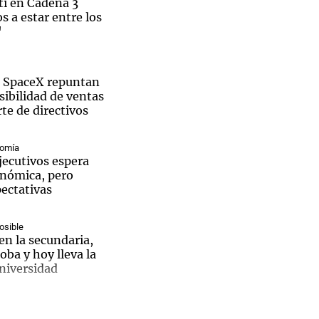
i en Cadena 3
 a estar entre los
"
e SpaceX repuntan
Notas
tas
Notas
osibilidad de ventas
te de directivos
Venezuela de
 Groenlandia
Comprometidos
Madur
nomía
jecutivos espera
nómica, pero
ectativas
osible
en la secundaria,
ba y hoy lleva la
niversidad