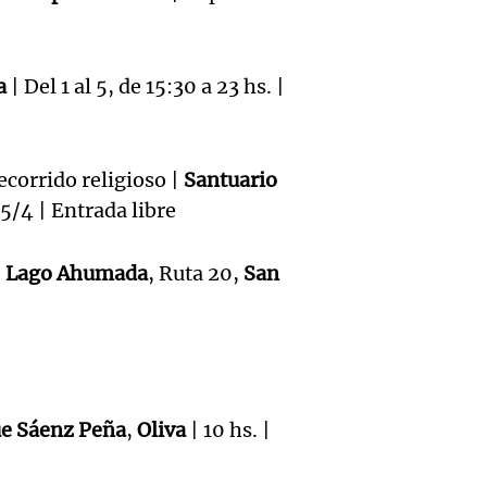
detuvi
a auto
candid
espos
por cie
gober
a
| Del 1 al 5, de 15:30 a 23 hs. |
Ahora país
Audio.
paso
Mendo
Episodios
Delibe
intern
2027
corrido religioso |
Santuario
San Mi
por in
 5/4 | Entrada libre
Panorama F
Episodios
Tucu
tempor
Audio.
|
Lago Ahumada
, Ruta 20,
San
solicit
nieve e
Delibe
inform
monta
San Mi
explos
Panorama F
Tucum
Episodios
Audio.
mortal
e Sáenz Peña
,
Oliva
| 10 hs. |
inform
policí
edifici