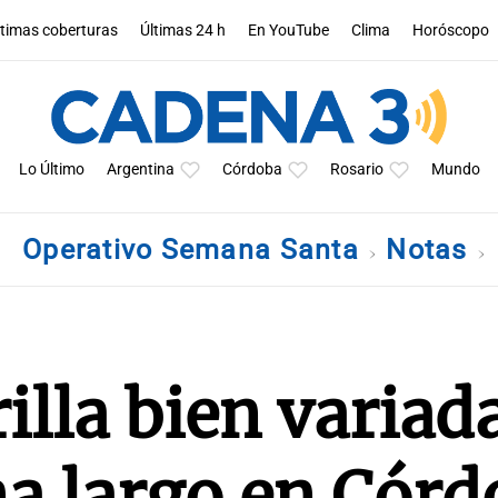
ltimas coberturas
Últimas 24 h
En YouTube
Clima
Horóscopo
Lo Último
Argentina
Córdoba
Rosario
Mundo
Operativo Semana Santa
Notas
illa bien variad
na largo en Cór