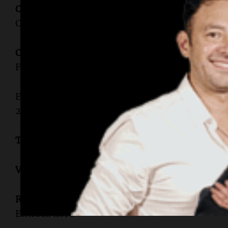
Onofre Marimon
| Del 2 al 5 | Vía Crucis, inau
Criolla | Entrada libre
Calamuchita FotoDoc 2026
| Cuatro sedes del no
Fotografía documental nacional e internacional
Espectáculo en
Teatro Monte Calvo
|
Casa de la
20 hs.
Talleres vs. Boca Juniors
en el Estadio Mario A
VIERNES 3 DE ABRIL
Recorrido de las 7 Iglesias
|
Brinkmann
y locali
Entrada libre