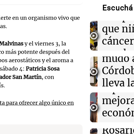
Brasil y BID se
Lanza
1.000 millones 
Escuchá 
crimen organi
campa
ierte en un organismo vivo que
Audio.
que ni
as.
14:21
Sociedad
una be
Está contenido 
cáncer
Villa Yacanto, 
Malvinas
y el viernes 3, la
secund
perímetros muy
Audio.
regalo
ico más potente después del
mudó 
obos aerostáticos y el aroma a
de los
14:19
Fútbol
día del
Conmoción en e
Córdob
 sábado 4:
Patricia Sosa
asesinaron a go
ejecut
La Argentin
tador San Martín
, con
un jugador de l
lleva l
Episodios
Uganda
ís.
espera
Audio.
bander
mejor
14:19
Mundo
a para ofrecer algo único en
Mazza
univer
Trump y RWE U.
econó
firman acuerdo
Cadena
La Argentin
millones para 
Audio.
pero 
eólicos marino
Episodios
Rosari