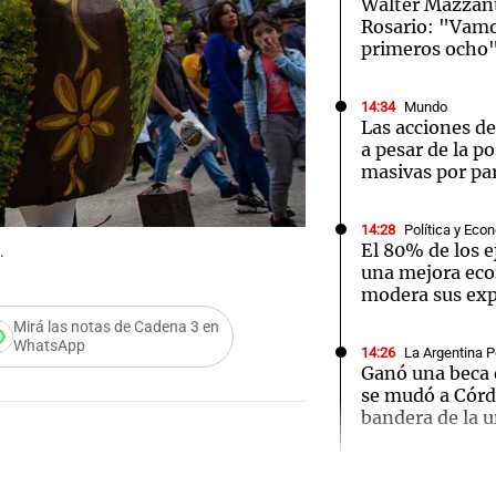
Walter Mazzant
Rosario: "Vamos
primeros ocho
14:34
Mundo
Las acciones d
Notas
Notas
No
a pesar de la p
masivas por par
e en Cadena 3
El huracán de Arequito
Cadena 3 en
14:28
Política y Eco
El 80% de los e
.
una mejora eco
modera sus exp
Mirá las notas de Cadena 3 en
WhatsApp
14:26
La Argentina P
Ganó una beca 
se mudó a Córdo
bandera de la u
Audio.
14:23
Mundo