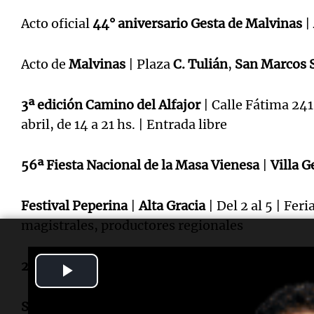
Acto oficial
44° aniversario Gesta de Malvinas
|
Acto de
Malvinas
| Plaza
C. Tulián
,
San Marcos S
3ª edición Camino del Alfajor
| Calle Fátima 241
abril, de 14 a 21 hs. | Entrada libre
56ª Fiesta Nacional de la Masa Vienesa
|
Villa 
Festival Peperina
|
Alta Gracia
| Del 2 al 5 | Fer
magistrales, productores regionales
2° Encuentro Internacional de Globos Aerostáti
Play
Video
Semana Santa en Cosquín
| Parroquia
Ntra. Señ