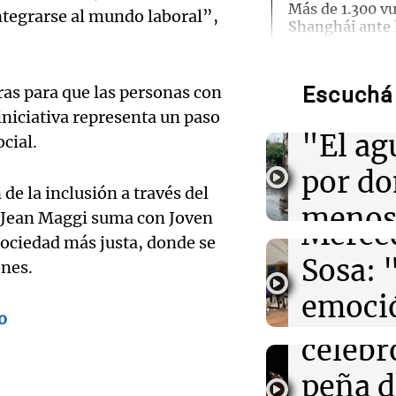
Más de 1.300 v
integrarse al mundo laboral”,
Shanghái ante l
Audio.
Dolphin
Torme
ras para que las personas con
Escuchá 
02:03
Tecnología
filtrac
Airbnb acelera 
niciativa representa un paso
Audio.
funciones graci
"El ag
cial.
artificial en s
Pennis
por d
huella
01:49
Mundo
de la inclusión a través del
El Pentágono so
meno
n Jean Maggi suma con Joven
industria de d
Merce
en la producci
ociedad más justa, donde se
imagi
Sosa: 
ones.
Audio.
Una Mañana
01:31
Ciencia
emoció
Rosario
Reducir alimen
Orella
o
Audio.
disminuye anto
Episodios
filtro
salud, según es
celebr
accide
máxim
peña d
01:29
Mundo