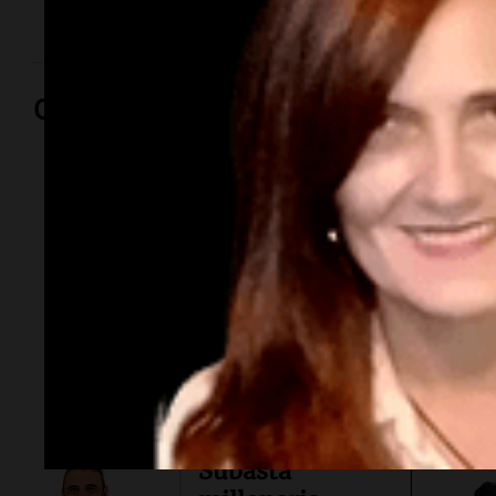
Opinión
Por
Adriá
Por
Sergi
Subasta