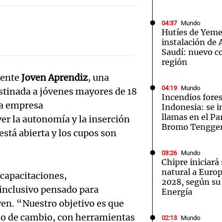
04:37
Mundo
Hutíes de Yeme
instalación de
Saudí: nuevo co
región
Notas
Notas
No
mente
Joven Aprendiz
, una
e en Cadena 3
El huracán de Arequito
Cadena 3 en
04:19
Mundo
estinada a jóvenes mayores de 18
Incendios fores
la empresa
Indonesia: se i
llamas en el P
er la autonomía y la inserción
Bromo Tengge
está abierta y los cupos son
03:26
Mundo
Chipre iniciará
natural a Euro
 capacitaciones,
2028, según su
inclusivo pensado para
Energía
oven. “Nuestro objetivo es que
eso de cambio, con herramientas
02:13
Mundo