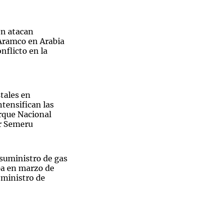
n atacan
 Aramco en Arabia
nflicto en la
Notas
tas
Notas
Venezuela de
 Groenlandia
Comprometidos
Madur
tales en
ntensifican las
arque Nacional
r Semeru
 suministro de gas
pa en marzo de
 ministro de