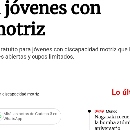
 jóvenes con
motriz
atuito para jóvenes con discapacidad motriz que
es abiertas y cupos limitados.
Lo ú
n discapacidad motriz
04:49
Mundo
Mirá las notas de Cadena 3 en
Nagasaki recue
WhatsApp
la bomba atómi
aniversario