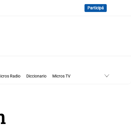
Participá
icros Radio
Diccionario
Micros TV
n