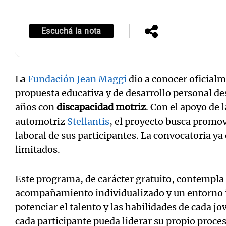
Escuchá la nota
Notas
Notas
La
Fundación Jean Maggi
dio a conocer oficial
Editorial
Mundial 2026
La Sol
propuesta educativa y de desarrollo personal d
años con
discapacidad motriz
. Con el apoyo de 
automotriz
Stellantis
, el proyecto busca promov
laboral de sus participantes. La convocatoria ya 
limitados.
Este programa, de carácter gratuito, contempla
acompañamiento individualizado y un entorno 
potenciar el talento y las habilidades de cada j
cada participante pueda liderar su propio proc