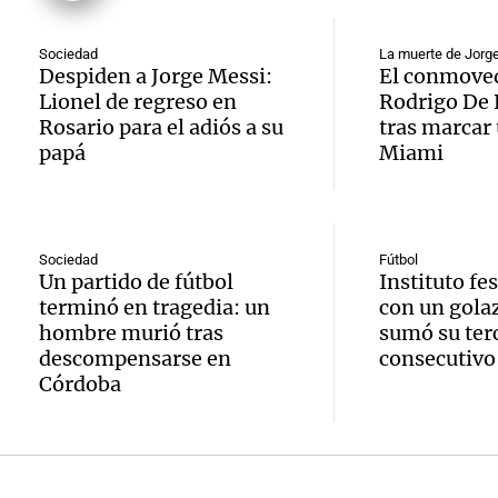
Congr
prepar
papá
expus
una
Sociedad
La muerte de Jorg
Una mañana
Audio.
Despiden a Jorge Messi:
El conmoved
debili
Episodios
Lionel de regreso en
Rodrigo De 
celebr
aboga
Rosario para el adiós a su
tras marcar 
comun
única:
papá
Miami
Pourra
del Go
turista
Audio.
"Tres
Una mañana
tradic
Episodios
Volunt
se lo l
Sociedad
Fútbol
Un partido de fútbol
Instituto fe
Toreo 
limpia
para h
terminó en tragedia: un
con un gola
Vinch
hombre murió tras
sumó su terc
Audio.
9.000
pregun
descompensarse en
consecutivo
Una mañana
Córdoba
histori
del rí
nunca
Episodios
servil
y reti
regres
firmó 
hasta 
Una mañana