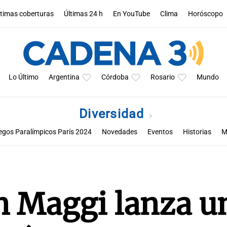
ltimas coberturas
Últimas 24 h
En YouTube
Clima
Horóscopo
Lo Último
Argentina
Córdoba
Rosario
Mundo
Diversidad
egos Paralímpicos París 2024
Novedades
Eventos
Historias
M
Historias de resiliencia y empatía desde Guatemala
n Maggi lanza u