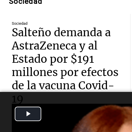
Sociedad
Sociedad
Salteño demanda a
AstraZeneca y al
Estado por $191
millones por efectos
de la vacuna Covid-
19
Play
Un salteño de 34 años reclama indemnización tras
sufrir graves problemas de salud que asocia a las
Video
dosis de la vacuna recibidas en 2021. La suma total
de su demanda asciende a $191 millones.