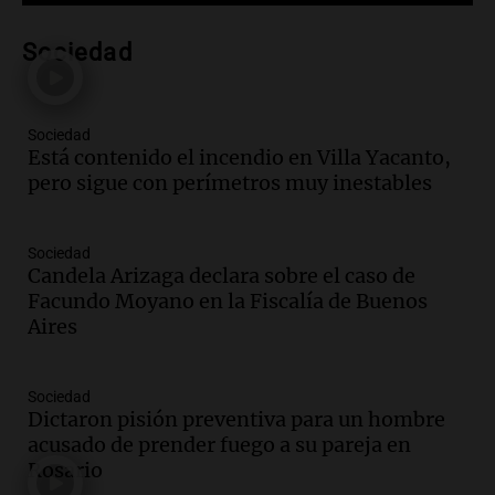
causan daños
Panorama Federal
Sociedad
Episodios
Audio.
San Juan recibe 250 millones de
dólares para infraestructura a través del
Sociedad
Proyecto Vicuña de minería
Está contenido el incendio en Villa Yacanto,
Noticias
pero sigue con perímetros muy inestables
Episodios
Audio.
Fuego en Córdoba: bomberos
combaten un incendio forestal en Villa
Sociedad
Yacanto
Candela Arizaga declara sobre el caso de
Ahora país
Facundo Moyano en la Fiscalía de Buenos
Episodios
Aires
Audio.
Gobierno argentino enfrenta
crítica por falta de explicaciones sobre
Sociedad
la ley de tierras
Dictaron pisión preventiva para un hombre
Noticias
acusado de prender fuego a su pareja en
Episodios
Rosario
Audio.
El gobierno sufre una derrota y