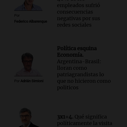
empleados sufrió
Audio.
Coti, en plena gira europea:
consecuencias
"Tocar en Liverpool es como tocar el
Por
negativas por sus
cielo con las manos"
Federico Albarenque
redes sociales
Ahora país
Episodios
Audio.
Una historia de superación y
música: Paloma y su violín en Cadena 3
Política esquina
emocionan a todos
Economía.
Noticias
Argentina-Brasil:
Episodios
lloran como
patriagrandistas lo
Audio.
“Hicieron feliz a una palomita”:
que no hicieron como
la emotiva entrega del violín a la hija del
Por
Adrián Simioni
politicos
histórico limpiavidrios
Juntos
Episodios
3x1=4.
Qué significa
políticamente la visita