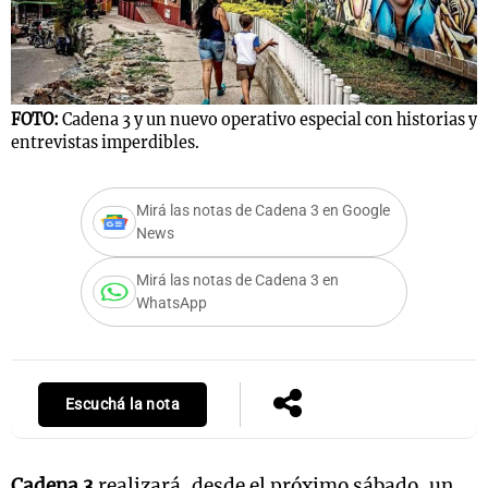
Notas
F
s
Notas
FOTO:
Cadena 3 y un nuevo operativo especial con historias y
C
La Sole en
entrevistas imperdibles.
ial
Mundial 2026
Cadena 3
Mirá las notas de Cadena 3 en Google
News
Mirá las notas de Cadena 3 en
WhatsApp
Escuchá la nota
Cadena 3
realizará, desde el próximo sábado, un