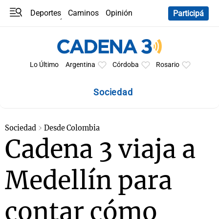
Deportes
Caminos
Opinión
Participá
Programas
Últimas coberturas
Últimas 24 h
En YouTube
Clima
Horóscopo
Lo Último
Argentina
Córdoba
Rosario
Sociedad
Sociedad
Desde Colombia
Cadena 3 viaja a
Medellín para
contar cómo