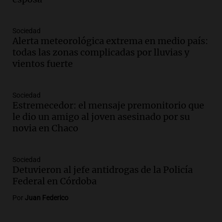
Episodios
Audio.
Consejo Deliberante de San
Sociedad
Miguel de Tucumán solicitará informe
Alerta meteorológica extrema en medio país:
tras explosión mortal en edificio
todas las zonas complicadas por lluvias y
Panorama Federal
vientos fuerte
Episodios
Audio.
Consejo Deliberante de San
Miguel de Tucumán pide informe tras
Sociedad
Estremecedor: el mensaje premonitorio que
explosión en edificio de Montiagudo
le dio un amigo al joven asesinado por su
Panorama Federal
novia en Chaco
Episodios
Audio.
Cuatro policías imputados por
arrestar y agredir a una niña de 13 años
Sociedad
en Tucumán
Detuvieron al jefe antidrogas de la Policía
Panorama Federal
Federal en Córdoba
Episodios
Por
Juan Federico
Audio.
Fuertes vientos afectan a Tafí del
Valle con ráfagas de hasta 90 km/h y