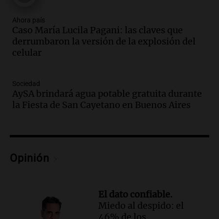
debe aceptar modificaciones en la ley de
tierras por falta de votos
Ahora país
Caso María Lucila Pagani: las claves que
Noticias
derrumbaron la versión de la explosión del
Episodios
celular
Audio.
Santa Cruz restituye salarios
descontados a docentes por paro en dos
fechas clave de 2023
Sociedad
Panorama Federal
AySA brindará agua potable gratuita durante
Episodios
la Fiesta de San Cayetano en Buenos Aires
Audio.
Detenciones clave en la causa del
fentanilo: la justicia avanza tras
muertes de 90 personas
Noticias
Opinión
Episodios
Audio.
Alertas meteorológicas en
Argentina: lluvias, tormentas y ráfagas
El dato confiable.
de viento fuertes en varias provincias
Miedo al despido: el
Noticias
46% de los
Episodios