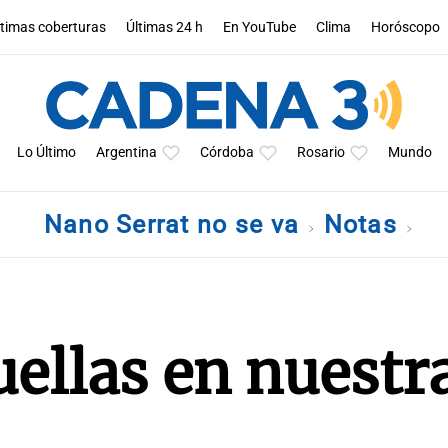
ltimas coberturas
Últimas 24 h
En YouTube
Clima
Horóscopo
Lo Último
Argentina
Córdoba
Rosario
Mundo
Nano Serrat no se va
Notas
uellas en nuestr