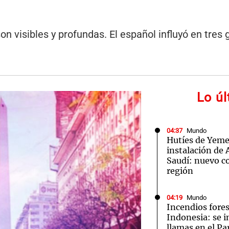
n visibles y profundas. El español influyó en tres
Lo ú
04:37
Mundo
Hutíes de Yeme
instalación de
Saudí: nuevo co
región
04:19
Mundo
Incendios fores
Indonesia: se i
llamas en el P