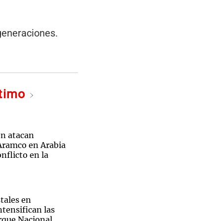
 generaciones.
ltimo
n atacan
 Aramco en Arabia
nflicto en la
tales en
ntensifican las
arque Nacional