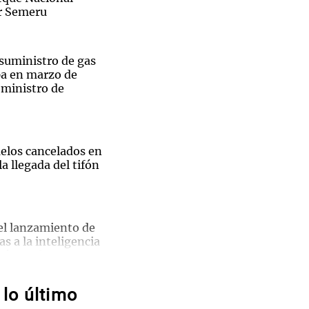
r Semeru
 suministro de gas
pa en marzo de
Notas
 ministro de
tas
Notas
Venezuela de
 Groenlandia
Comprometidos
Madur
uelos cancelados en
a llegada del tifón
el lanzamiento de
as a la inteligencia
u búsqueda
ntas y
lo último
iones:
licita a la