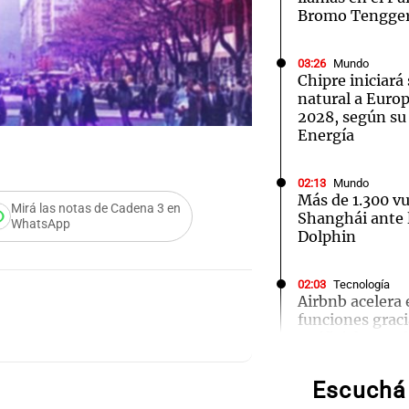
Bromo Tengge
03:26
Mundo
Chipre iniciará
natural a Euro
2028, según su
Notas
Notas
No
Energía
e en Cadena 3
El huracán de Arequito
Cadena 3 en
02:13
Mundo
Más de 1.300 v
Mirá las notas de Cadena 3 en
Shanghái ante l
WhatsApp
Dolphin
02:03
Tecnología
Airbnb acelera 
funciones graci
Audio.
artificial en s
Torme
Escuchá 
01:49
Mundo
filtrac
El Pentágono so