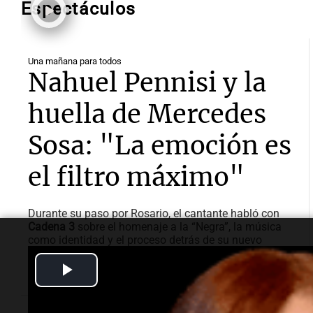
Espectáculos
Una mañana para todos
Nahuel Pennisi y la
huella de Mercedes
Sosa: "La emoción es
el filtro máximo"
Durante su paso por Rosario, el cantante habló con
Cadena 3
sobre el homenaje a la “Negra”, la música
como identidad y el proceso detrás de su nuevo
disco.
Play
Video