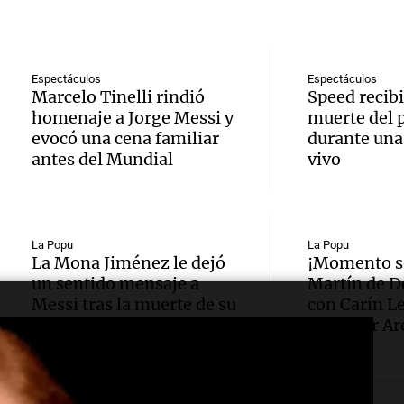
Audio.
Jorge, 
Episodios
Leo c
orgullo
Messi 
Barcel
sueño
llegad
Espectáculos
Espectáculos
Una mañana
Marcelo Tinelli rindió
Speed recibi
Audio.
argent
llegó"
Episodios
homenaje a Jorge Messi y
muerte del 
abuelo
evocó una cena familiar
durante una
Jorge 
Una mañana
antes del Mundial
vivo
Episodios
Agosti
una en
Audio.
tras l
con R
nutric
La Popu
La Popu
detenc
Vargas
La Mona Jiménez le dejó
¡Momento s
un sentido mensaje a
Martín de D
derrib
"En es
Una mañana
Messi tras la muerte de su
con Carín Le
Episodios
del de
todos 
papá
Movistar Ar
ideal:
algo q
alimen
Una mañana