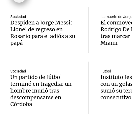
única:
Pourra
del Go
turista
Audio.
Sociedad
La muerte de Jorg
"Tres
Una mañana
Despiden a Jorge Messi:
El conmoved
tradic
Episodios
Lionel de regreso en
Rodrigo De 
Volunt
se lo l
Rosario para el adiós a su
tras marcar 
Toreo 
limpia
para h
papá
Miami
Vinch
Audio.
9.000
pregun
Una mañana
histori
del rí
nunca
Episodios
Sociedad
Fútbol
Un partido de fútbol
Instituto fe
servil
y reti
regres
terminó en tragedia: un
con un gola
firmó 
hasta 
hombre murió tras
sumó su terc
Una mañana
descompensarse en
consecutivo
Episodios
Messi 
de bas
Córdoba
Audio.
prime
jornad
Gaspar
contra
Una mañana