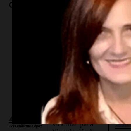
Opinión
Por
Adriá
Por
Sergi
Subasta
millonaria.
¿Cuánto cuesta
vincular para
Por
Guillermo López