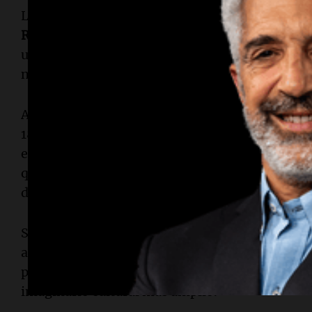
La reciente película dirigida por
Emerald Fennel
Robbie
y
Jacob Elordi
como los protagonistas Cat
una larga lista de adaptaciones que han tomado
narrativa gótica de Brontë.
Al momento de su publicación, la novela generó 
1848 la describió como "depravación vulgar y ho
embargo, ha trascendido su tiempo, convirtiénd
que ha influido en el arte, la música —destacán
de
Kate Bush
de 1978— y múltiples adaptacione
Según Wiltshire, "Wuthering Heights" continúa
artistas revisitan constantemente por su inten
psicológica, asegurando así su lugar tanto en la 
imaginario cultural más amplio.