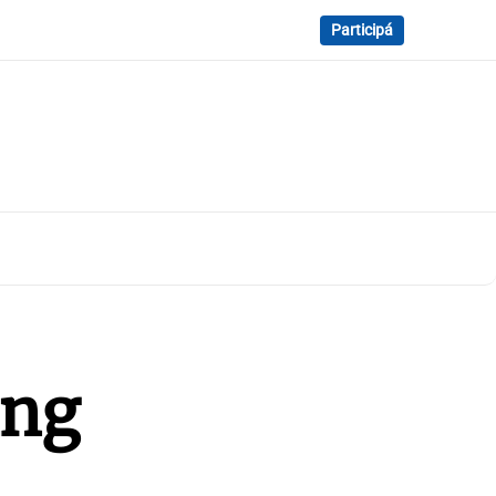
Participá
ing