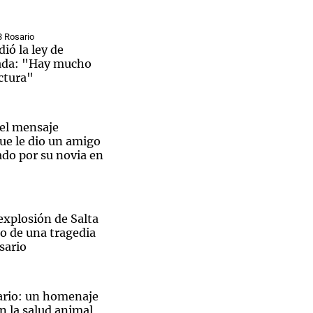
3 Rosario
ió la ley de
vada: "Hay mucho
ectura"
el mensaje
ue le dio un amigo
ado por su novia en
 explosión de Salta
do de una tragedia
sario
nario: un homenaje
n la salud animal