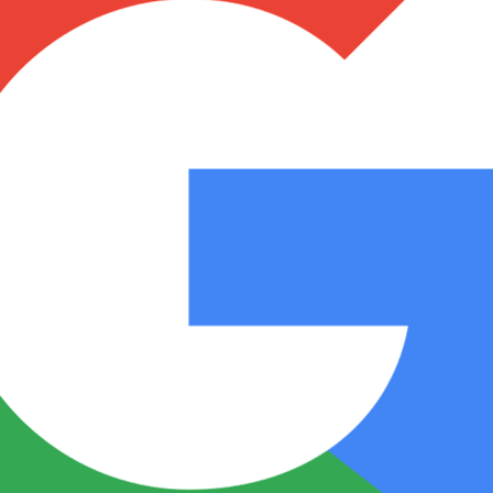
Notas
Notas
No
e en Cadena 3
El huracán de Arequito
Cadena 3 en