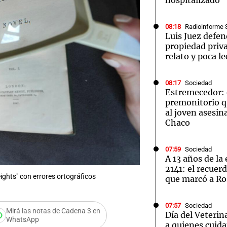
hospitalizado
08:18
Radioinforme 
Luis Juez defend
propiedad pri
relato y poca l
08:17
Sociedad
Estremecedor: 
premonitorio q
al joven asesin
Chaco
07:59
Sociedad
A 13 años de la
2141: el recuer
ights" con errores ortográficos
que marcó a Ro
07:57
Sociedad
Mirá las notas de Cadena 3 en
Día del Veteri
WhatsApp
a quienes cuida