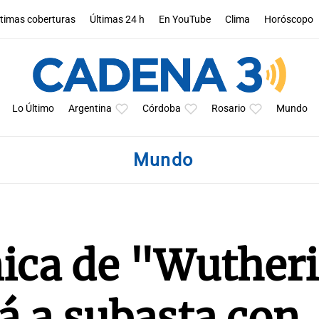
ltimas coberturas
Últimas 24 h
En YouTube
Clima
Horóscopo
Lo Último
Argentina
Córdoba
Rosario
Mundo
Mundo
nica de "Wuther
á a subasta con