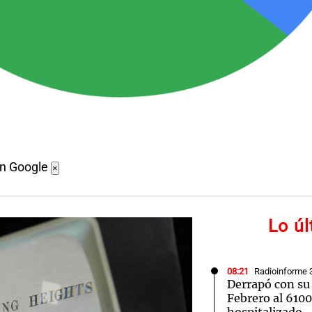
en Google
×
Lo ú
08:21
Radioinforme 
Derrapó con su
Febrero al 610