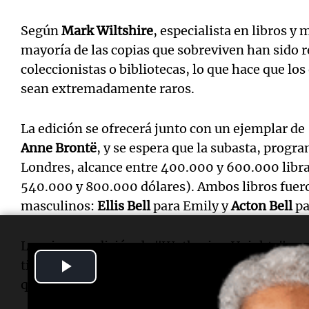
Según
Mark Wiltshire
, especialista en libros y 
mayoría de las copias que sobreviven han sido
coleccionistas o bibliotecas, lo que hace que los
sean extremadamente raros.
La edición se ofrecerá junto con un ejemplar d
Anne Brontë
, y se espera que la subasta, progr
Londres, alcance entre 400.000 y 600.000 lib
540.000 y 800.000 dólares). Ambos libros fue
masculinos:
Ellis Bell
para Emily y
Acton Bell
pa
La primera edición de "Wuthering Heights" es c
Play
tipográficos, como la ocasional falta de ortograf
que ha contribuido a su fama y atractivo entre c
Video