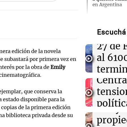
en Argentina
Audio.
07:54
Radioinforme 
Abogada de la 
cuestionó liber
Escuchá 
con su
"No la evaluó u
Audio.
27 de 
era edición de la novela
07:53
Sociedad
sobre 
al 610
Una niñera arg
e subastará por primera vez en
mes de detenci
del Ba
termi
nterés por la obra de
Emily
visa vencida
 cinematográfica.
Central
hospit
Audio.
07:41
Mundo
Estados Unidos
tensio
Noticias Ro
ejemplar, que conserva la
importadores c
Juez d
Episodios
millones de dól
a estado disponible para la
polític
la ley 
copias de la primera edición
econó
07:28
Radioinforme 
a biblioteca privada desde su
Audio.
propi
Alerta naranja
Argent
Rosario: prevé