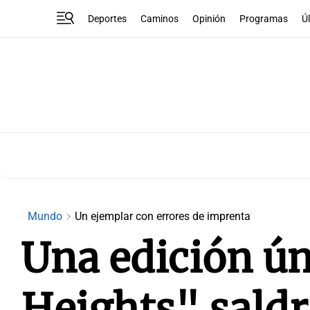
Deportes
Caminos
Opinión
Programas
Ú
Mundo
Un ejemplar con errores de imprenta
Una edición ú
Heights" saldr