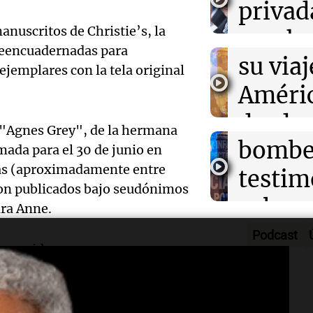
XIV pr
privad
milímetros de l
Noticias
70 km/h
Audio.
manuscritos de Christie’s, la
visita 
mucho 
Episodios
 reencuadernadas para
por la
su viaj
poca l
 ejemplares con la tela original
de las 
Améric
Noticias Ro
Episodios
Cumbr
desde
Audio.
e "Agnes Grey", de la hermana
bombe
Argent
amada para el 30 de junio en
el juic
ras (aproximadamente entre
testim
Noticias
traged
ron publicados bajo seudónimos
Episodios
Audio.
sobre 
ra Anne.
Altas 
Detenc
manejo
Podcast
en Có
onocida por sus errores
joven
ambul
Audio.
ía en la palabra "heights", lo
con
argent
Noticias
oleccionistas.
del pr
testim
Episodios