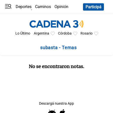
Deportes
Caminos
Opinión
Participá
Programas
Últimas coberturas
Últimas 24 h
En YouTube
Clima
Horóscopo
Lo Último
Argentina
Córdoba
Rosario
subasta - Temas
No se encontraron notas.
Descargá nuestra App