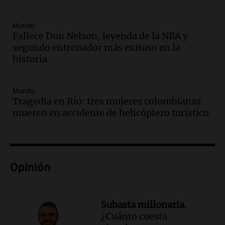
Episodios
Audio.
El cardenal Ángel Rossi advirtió
Mundo
que la justicia social viene siendo
Fallece Don Nelson, leyenda de la NBA y
“despreciada y burlada”
segundo entrenador más exitoso en la
Santa Misa
historia
Episodios
Audio.
La Bulaya se prepara para el cierre
Mundo
de su gran muestra anual con la
Tragedia en Río: tres mujeres colombianas
participación de miles de visitantes
mueren en accidente de helicóptero turístico
Panorama Federal
Episodios
Audio.
El Senado de Santa Fe aprueba
Ley de Emergencia Hídrica ante el
fenómeno del Niño
Opinión
Panorama Federal
Episodios
Audio.
Una mujer de 40 años muere en
Subasta millonaria.
un accidente en la Ruta 321 cerca de
¿Cuánto cuesta