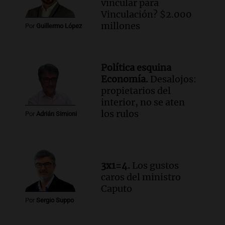
García Fernández
vincular para
Panorama Federal
Vinculación? $2.000
Episodios
millones
Por
Guillermo López
Audio.
El Tesoro Nacional captura 12
billones de pesos y genera excedente de
liquidez de 4 billones
Política esquina
Panorama Federal
Economía.
Desalojos:
Episodios
propietarios del
Audio.
La lección del Titanic y la
interior, no se aten
humildad en tiempos de tormenta
los rulos
Por
Adrián Simioni
según San Ignacio de Loyola
Panorama Federal
Episodios
Audio.
Tormentas y filtraciones: "El
3x1=4.
Los gustos
agua entra por donde menos
caros del ministro
imaginamos"
Caputo
Una Mañana para todos Rosario
Por
Sergio Suppo
Episodios