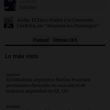
Hezly Rivera, campeona olímpica, conquista
La previa
su segundo título consecutivo en gimnasia de
Episodios
EE. UU.
Audio.
El Flaco Pailos y la Camerata
Córdoba, en "Amamos los Domingos"
Amamos los Domingos
Episodios
Podcast
Últimas 24 h
Audio.
Patricia Palmer y Mario Pasik
hablaron de su obra en Cadena 3
Lo más visto
Amamos los Domingos
Episodios
Deportes
Audio.
Córdoba espera a León XIV con el
El futbolista argentino Matías Pourrain
recuerdo del paso de Juan Pablo II: "Te
permanece detenido en una cárcel de
traspasaba con la mirada"
máxima seguridad en EE. UU.
Amamos los Domingos
Episodios
Audio.
El observatorio de Bosque Alegre,
Sociedad