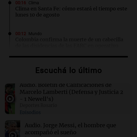
00:16
Clima
Clima en Santa Fe: cómo estará el tiempo este
lunes 10 de agosto
00:12
Mundo
Colombia confirma la muerte de un cabecilla
de las disidencias de las FARC en operativo
militar
Escuchá lo último
00:11
Clima
Clima en Rosario: cómo estará el tiempo este
lunes 10 de agosto
Audio.
Boletín de Calificaciones de
Marcelo Lamberti (Defensa y Justicia 2
- 1 Newell's)
00:06
Clima
Deportes Rosario
Clima en CABA: cómo estará el tiempo este
Episodios
lunes 10 de agosto
Audio.
Jorge Messi, el hombre que
acompañó el sueño
00:02
Mundo