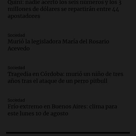
un imperdible cordobés para los
Quini: nadie acertó los seis números y los 3
amantes de la astronomía
millones de dólares se repartirán entre 44
Amamos los Domingos
apostadores
Episodios
Audio.
“No entendíamos qué cantaban”:
Sociedad
la historia del club de Irlanda
Murió la legisladora María del Rosario
revolucionado por hinchas argentinos
Acevedo
Amamos los Domingos
Episodios
Audio.
Crisis diplomática: el embajador
Sociedad
Tragedia en Córdoba: murió un niño de tres
argentino regresa al país tras conflicto
años tras el ataque de un perro pitbull
con Brasil
Panorama Federal
Episodios
Sociedad
Audio.
Bomberos asisten a senderista
Frío extremo en Buenos Aires: clima para
con fractura de tobillo en refugio Doña
este lunes 10 de agosto
Rosa
Panorama Federal
Episodios