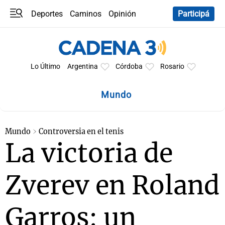
Deportes
Caminos
Opinión
Participá
Programas
Últimas coberturas
Últimas 24 h
En YouTube
Clima
Horóscopo
Lo Último
Argentina
Córdoba
Rosario
Mundo
Mundo
Controversia en el tenis
La victoria de
Zverev en Roland
Garros: un