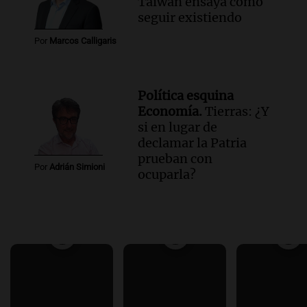
Taiwán ensaya cómo
seguir existiendo
Por
Marcos Calligaris
Política esquina
Economía.
Tierras: ¿Y
si en lugar de
declamar la Patria
prueban con
Por
Adrián Simioni
ocuparla?