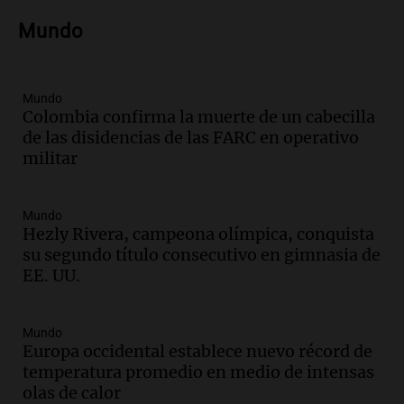
Audio.
Amaycha del Valle avanza en
Mundo
investigación internacional sobre asma
con nueva tecnología médica
Panorama Federal
Episodios
Mundo
Colombia confirma la muerte de un cabecilla
Audio.
Suspenden descuento en SUBE y
de las disidencias de las FARC en operativo
aumentan tarifas del SUBTE en Buenos
militar
Aires desde agosto
Panorama Federal
Episodios
Mundo
Audio.
Kicillof critica la desregulación
Hezly Rivera, campeona olímpica, conquista
financiera y el aumento de la morosidad
su segundo título consecutivo en gimnasia de
en Buenos Aires
EE. UU.
Panorama Federal
Episodios
Mundo
Audio.
La UNT evalúa apelación ante la
Europa occidental establece nuevo récord de
Corte Suprema tras fallo que aparta a
temperatura promedio en medio de intensas
Pagani como rector
olas de calor
Panorama Federal