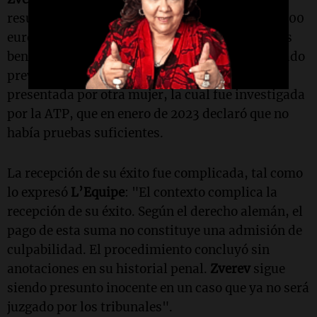
resultado,
Zverev
aceptó pagar multas de 150.000
euros al Estado y 50.000 euros a organizaciones
benéficas. A pesar de ello, el jugador había negado
previamente una acusación de agresión
presentada por otra mujer, la cual fue investigada
por la ATP, que en enero de 2023 declaró que no
había pruebas suficientes.
La recepción de su éxito fue complicada, tal como
lo expresó
L’Equipe
: "El contexto complica la
recepción de su éxito. Según el derecho alemán, el
pago de esta suma no constituye una admisión de
culpabilidad. El procedimiento concluyó sin
anotaciones en su historial penal.
Zverev
sigue
siendo presunto inocente en un caso que ya no será
juzgado por los tribunales".