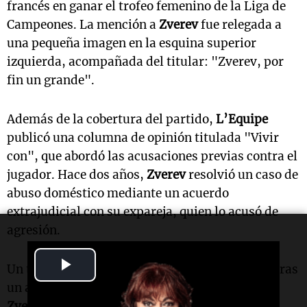
francés en ganar el trofeo femenino de la Liga de
Campeones. La mención a
Zverev
fue relegada a
una pequeña imagen en la esquina superior
izquierda, acompañada del titular: "Zverev, por
fin un grande".
Además de la cobertura del partido,
L’Equipe
publicó una columna de opinión titulada "Vivir
con", que abordó las acusaciones previas contra el
jugador. Hace dos años,
Zverev
resolvió un caso de
abuso doméstico mediante un acuerdo
extrajudicial con su expareja, quien lo acusó de
agresión.
Play
Un tribunal de distrito en
Berlín
cerró el juicio tras
un acuerdo entre los fiscales y los abogados de
Video
Zverev
y su expareja,
Brenda Patea
. Como