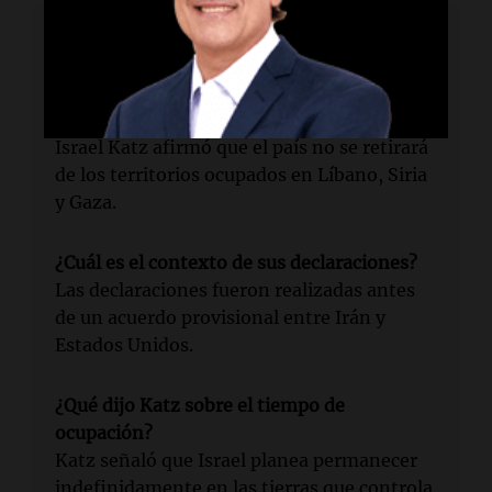
Lectura rápida
¿Qué anunció el ministro de Defensa de
Israel?
Israel Katz afirmó que el país no se retirará
de los territorios ocupados en Líbano, Siria
y Gaza.
¿Cuál es el contexto de sus declaraciones?
Las declaraciones fueron realizadas antes
de un acuerdo provisional entre Irán y
Estados Unidos.
¿Qué dijo Katz sobre el tiempo de
ocupación?
Katz señaló que Israel planea permanecer
indefinidamente en las tierras que controla.