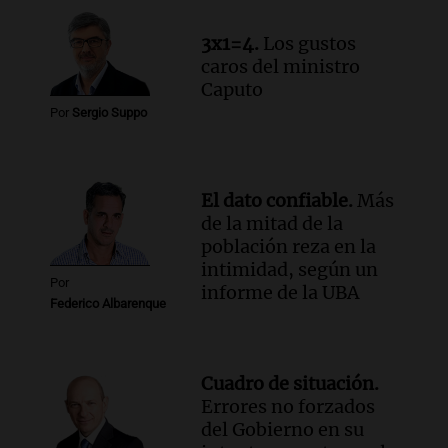
cabra que llevaba ocho días atrapada en
un precipicio
3x1=4.
Los gustos
Una mañana para todos
caros del ministro
Episodios
Caputo
Audio.
Chile planteó mejorar la
Por
Sergio Suppo
conectividad fronteriza, aérea y digital
con Jujuy
Panorama Federal
Episodios
El dato confiable.
Más
de la mitad de la
población reza en la
intimidad, según un
Por
informe de la UBA
Federico Albarenque
Cuadro de situación.
Errores no forzados
del Gobierno en su