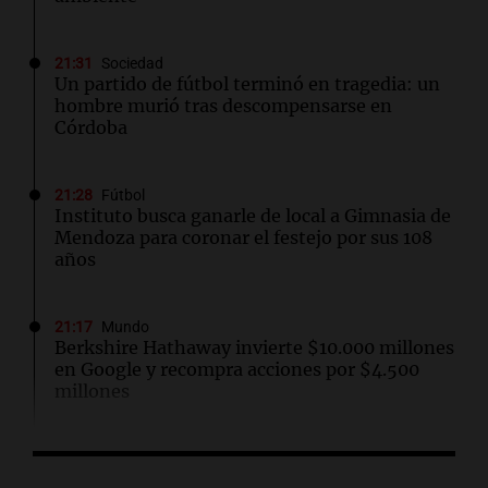
21:31
Sociedad
Un partido de fútbol terminó en tragedia: un
hombre murió tras descompensarse en
Córdoba
21:28
Fútbol
Instituto busca ganarle de local a Gimnasia de
Mendoza para coronar el festejo por sus 108
años
21:17
Mundo
Berkshire Hathaway invierte $10.000 millones
en Google y recompra acciones por $4.500
millones
21:10
La Cadena del Gol
Boca rescató un empate 1-1 ante Vélez y dejó