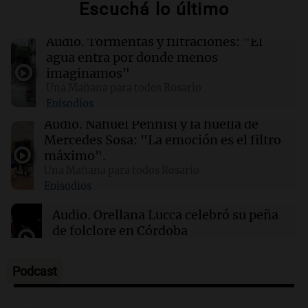
Escuchá lo último
pasar la chance de acercarse a la cima
Audio.
Tormentas y filtraciones: "El
21:04
Sociedad
agua entra por donde menos
Despiden a Jorge Messi: Lionel de regreso en
imaginamos"
Rosario para el adiós a su papá
Una Mañana para todos Rosario
Episodios
21:00
Sociedad
Audio.
Nahuel Pennisi y la huella de
Quiniela nocturna: conocé los números
Mercedes Sosa: "La emoción es el filtro
ganadores de hoy sábado 8 de agosto.
máximo".
Una Mañana para todos Rosario
Episodios
20:56
La muerte de Jorge Messi
"La situación de mi familia es gravísima": la
Audio.
Orellana Lucca celebró su peña
carta de Jorge Messi al Barcelona por Lionel
de folclore en Córdoba
Tarde y Media
Episodios
Podcast
Audio.
Trágico accidente en Mendoza:
un muerto y varios heridos tras caída de