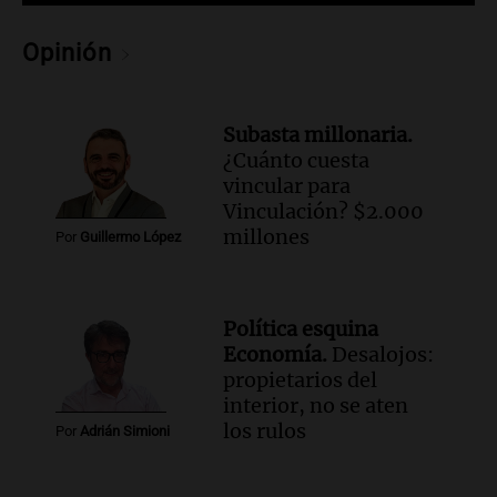
Una mañana para todos
Episodios
Opinión
Audio.
Murió Jorge Messi
Una mañana para todos
Subasta millonaria.
Episodios
¿Cuánto cuesta
vincular para
Audio.
Mateo, a los 25 años, lucha
Vinculación? $2.000
contra el tiempo: necesita un trasplante
millones
Por
Guillermo López
para poder seguir viviend
Una mañana para todos
Episodios
Política esquina
Audio.
Estiman que la inflación nacional
Economía.
Desalojos:
de julio será menor al 2,9% registrado
propietarios del
en CABA
interior, no se aten
Una mañana para todos
los rulos
Por
Adrián Simioni
Episodios
Audio.
Altas Cumbres: rescataron a una