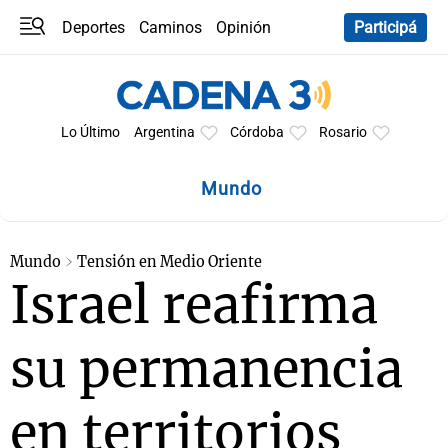
Deportes
Caminos
Opinión
Participá
Programas
Últimas coberturas
Últimas 24 h
En YouTube
Clima
Horóscopo
Lo Último
Argentina
Córdoba
Rosario
Mundo
Mundo
Tensión en Medio Oriente
Israel reafirma
su permanencia
en territorios