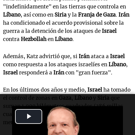
"indefinidamente" en las tierras que controla en
Líbano
, así como en
Siria
y la
Franja de Gaza
.
Irán
ha condicionado el acuerdo provisional sobre la
guerra a la detención de los ataques de
Israel
contra
Hezbollah
en
Líbano
.
Además, Katz advirtió que, si
Irán
ataca a
Israel
como respuesta a los ataques israelíes en
Líbano
,
Israel
responderá a
Irán
con "gran fuerza".
En los últimos dos años y medio,
Israel
ha tomado
el control de zonas en
Gaza
,
Líbano
y
Siria
que
suman 1.000 kilómetros cuadrados (386 millas
cuadradas) de territorio, un área ligeramente
Play
menor que la ciudad de
Nueva York
.
Video