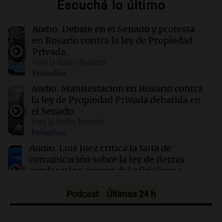
Escuchá lo último
Desafíos y soluciones en la seguridad vial
argentina: un enfoque federal y local
Audio.
Debate en el Senado y protesta
en Rosario contra la ley de Propiedad
17:54
Sociedad
Privada.
Tensión frente al Congreso: la Policía
Viva la Radio Rosario
reprimió con gases y camiones hidrantes a
Episodios
manifestantes
Audio.
Manifestación en Rosario contra
la ley de Propiedad Privada debatida en
17:52
Consejos
el Senado.
Tendencias en decoración: lo vintage vuelve
Viva la Radio Rosario
con fuerza en 2026
Episodios
Audio.
Luis Juez critica la falta de
comunicación sobre la ley de tierras
rurales y los errores del oficialismo
Panorama Federal
Episodios
Podcast
Últimas 24 h
Audio.
La Boulaille se prepara para su
gran expo, con concurso de panificados