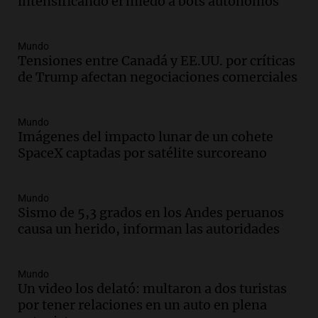
intensificando el miedo a bots autónomos
Episodios
Audio.
Estados Unidos advierte sobre
contrato entre cooperativa argentina y
Mundo
Huawei en Neuquén
Tensiones entre Canadá y EE.UU. por críticas
Panorama Federal
de Trump afectan negociaciones comerciales
Episodios
Audio.
El vicegobernador de Salta resalta
Mundo
la presencia de 70.000 bolivianos en la
Imágenes del impacto lunar de un cohete
provincia y su integración
SpaceX captadas por satélite surcoreano
Panorama Federal
Episodios
Audio.
La amiga del Papa León XIV
Mundo
recordó su paso por Perú: "Nos decía
Sismo de 5,3 grados en los Andes peruanos
siempre: ''Difundan el milagro''"
causa un herido, informan las autoridades
Viva la Radio
Episodios
Mundo
Audio.
Santa Fe, segunda provincia con
Un video los delató: multaron a dos turistas
más femicidios del país, según informe
por tener relaciones en un auto en plena
de Casa del Encuentro