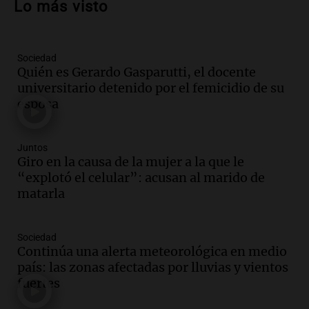
Lo más visto
y actividades destacadas
Panorama Federal
Episodios
Sociedad
Audio.
Detienen en Salta a abogado que
Quién es Gerardo Gasparutti, el docente
violó libertad condicional al ir al
universitario detenido por el femicidio de su
Mundial de Atlanta
esposa
Panorama Federal
Episodios
Audio.
La UNC entregó más bicicletas a
Juntos
estudiantes y proyecta duplicar el
Giro en la causa de la mujer a la que le
programa de movilidad sustentable
“explotó el celular”: acusan al marido de
Viva la Radio
matarla
Episodios
Audio.
Expertos advierten sobre posible
Sociedad
nevada en Mendoza este fin de semana
Continúa una alerta meteorológica en medio
tras condiciones invernales
país: las zonas afectadas por lluvias y vientos
Panorama Federal
fuertes
Episodios