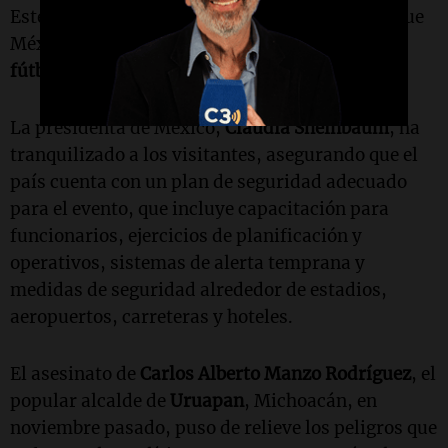
Este homicidio se produce en un momento en que
México está siendo sede de la
Copa Mundial de
fútbol
, junto a Estados Unidos y Canadá.
La presidenta de México,
Claudia Sheinbaum
, ha
tranquilizado a los visitantes, asegurando que el
país cuenta con un plan de seguridad adecuado
para el evento, que incluye capacitación para
funcionarios, ejercicios de planificación y
operativos, sistemas de alerta temprana y
medidas de seguridad alrededor de estadios,
aeropuertos, carreteras y hoteles.
El asesinato de
Carlos Alberto Manzo Rodríguez
, el
popular alcalde de
Uruapan
, Michoacán, en
noviembre pasado, puso de relieve los peligros que