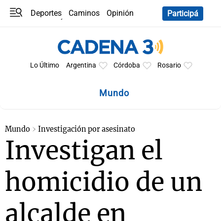
Deportes
Caminos
Opinión
Participá
Programas
Últimas coberturas
Últimas 24 h
En YouTube
Clima
Horóscopo
Lo Último
Argentina
Córdoba
Rosario
Mundo
Mundo
Investigación por asesinato
Investigan el
homicidio de un
alcalde en