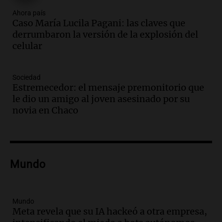
Audio.
Padres presentes, pero
distraídos: ¿Qué pasa con un niño
Ahora país
Caso María Lucila Pagani: las claves que
cuando el padre mira mucho el teléfono?
derrumbaron la versión de la explosión del
Educar entre todos
celular
Episodios
Audio.
Presentan el innovador Parque
Tecnológico en Villa María con dos
Sociedad
edificios icónicos
Estremecedor: el mensaje premonitorio que
Panorama Federal
le dio un amigo al joven asesinado por su
Episodios
novia en Chaco
Audio.
Polémica en el fútbol argentino:
árbitros bajo la lupa tras fallos
controvertidos
Panorama Federal
Mundo
Episodios
Audio.
El kirchnerismo no logra apoyo
para modificar proyecto de propiedad
privada en el Senado Nacional
Mundo
Meta revela que su IA hackeó a otra empresa,
Panorama Federal