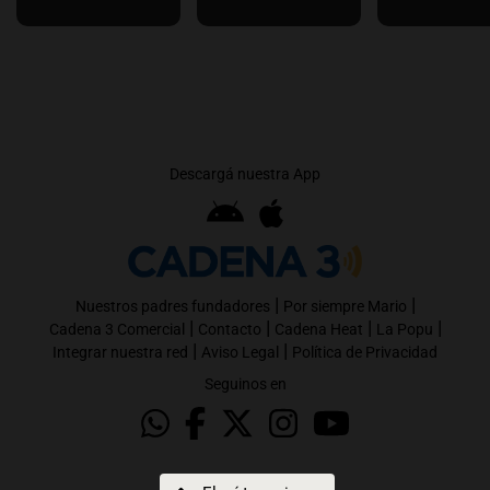
Descargá nuestra App
|
|
Nuestros padres fundadores
Por siempre Mario
|
|
|
|
Cadena 3 Comercial
Contacto
Cadena Heat
La Popu
|
|
Integrar nuestra red
Aviso Legal
Política de Privacidad
Seguinos en