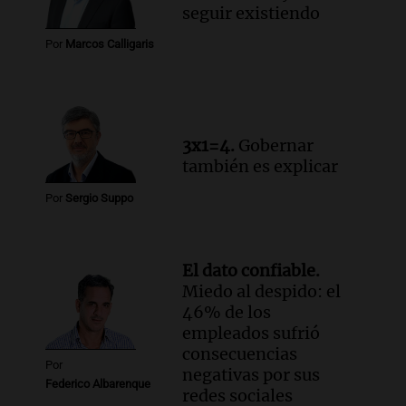
niños a Córdoba tras disputa de
seguir existiendo
custodia en Salta
Panorama Federal
Por
Marcos Calligaris
Episodios
Audio.
Inviolabilidad de la propiedad
privada: el ruido que tapa cosas
importantes
3x1=4.
Gobernar
Editorial
también es explicar
Episodios
Por
Sergio Suppo
El dato confiable.
Miedo al despido: el
46% de los
empleados sufrió
consecuencias
Por
negativas por sus
Federico Albarenque
redes sociales