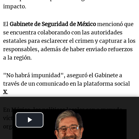
impacto.
El
Gabinete de Seguridad de México
mencionó que
se encuentra colaborando con las autoridades
estatales para esclarecer el crimen y capturar a los
responsables, además de haber enviado refuerzos
a la región.
"No habrá impunidad", aseguró el Gabinete a
través de un comunicado en la plataforma social
X
.
En México, los políticos locales son a menudo
Play
víctimas de la violencia política y del crimen
organizado.
Video