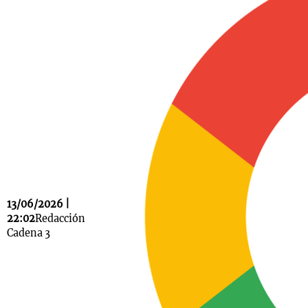
Notas
s
Notas
La Sole en
ial
Mundial 2026
Cadena 3
13/06/2026 |
22:02
Redacción
Cadena 3