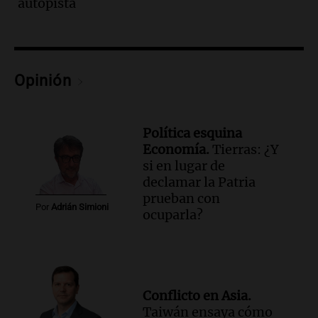
autopista
Panorama Federal
Episodios
Audio.
Santa Fe reactivará 1.500
viviendas paralizadas tras el cierre de
Procrear en la provincia
Opinión
Panorama Federal
Episodios
Audio.
Debate en el Senado por la ley de
Política esquina
propiedad privada genera preocupación
Economía.
Tierras: ¿Y
y críticas entre senadores
si en lugar de
Panorama Federal
declamar la Patria
Episodios
prueban con
Por
Adrián Simioni
ocuparla?
Audio.
La comunidad boliviana en Salta:
un pilar cultural y social según Antonio
Marocco
Panorama Federal
Episodios
Conflicto en Asia.
Audio.
Ordenan el reintegro de dos
Taiwán ensaya cómo