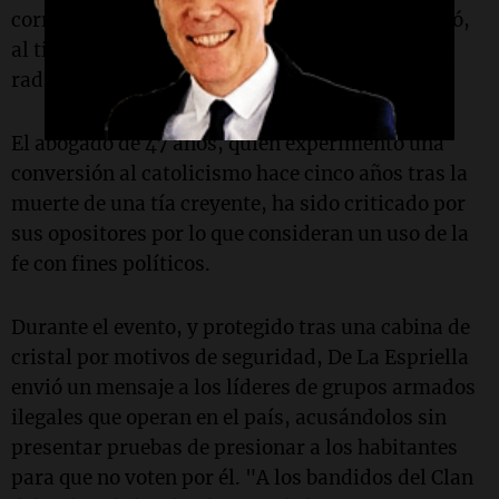
corresponde ganar la batalla espiritual", añadió,
al tiempo que prometió "derrotar a la izquierda
radical" y "salvar y reconstruir Colombia".
El abogado de 47 años, quien experimentó una
conversión al catolicismo hace cinco años tras la
muerte de una tía creyente, ha sido criticado por
sus opositores por lo que consideran un uso de la
fe con fines políticos.
Durante el evento, y protegido tras una cabina de
cristal por motivos de seguridad, De La Espriella
envió un mensaje a los líderes de grupos armados
ilegales que operan en el país, acusándolos sin
presentar pruebas de presionar a los habitantes
para que no voten por él. "A los bandidos del Clan