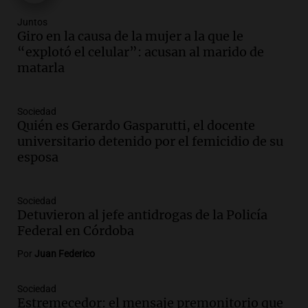
Audio.
Del semáforo a la universidad: la
Juntos
conmovedora historia de "El Duende" y
Giro en la causa de la mujer a la que le
su hija violinista
“explotó el celular”: acusan al marido de
La Mesa de Café
matarla
Episodios
Audio.
La pizzería más antigua de
Sociedad
Córdoba homenajeó a León XIV con una
Quién es Gerardo Gasparutti, el docente
pizza esculpida con su rostro
universitario detenido por el femicidio de su
Radioinforme 3
esposa
Episodios
Audio.
Cadena 3 presentó su nuevo
Estudio Urbano: recorrerá los barrios de
Sociedad
Detuvieron al jefe antidrogas de la Policía
Córdoba
Federal en Córdoba
Juntos
Episodios
Por
Juan Federico
Audio.
Cadena 3 anunció sus próximas
coberturas y presentó un nuevo estudio
Sociedad
urbano móvil
Estremecedor: el mensaje premonitorio que