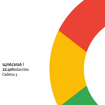
Notas
s
Notas
La Sole en
ial
Mundial 2026
Cadena 3
14/06/2026 |
22:40
Redacción
Cadena 3