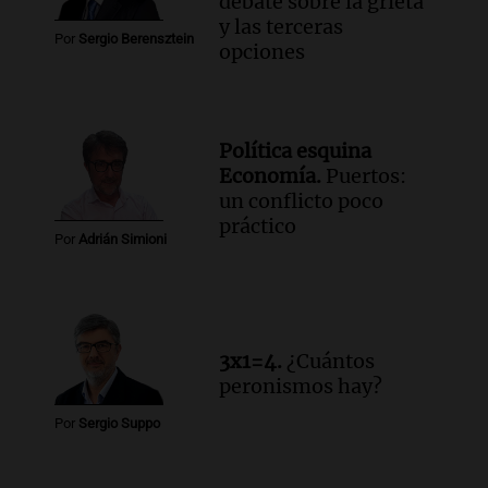
debate sobre la grieta
y las terceras
Por
Sergio Berensztein
opciones
Política esquina
Economía.
Puertos:
un conflicto poco
práctico
Por
Adrián Simioni
3x1=4.
¿Cuántos
peronismos hay?
Por
Sergio Suppo