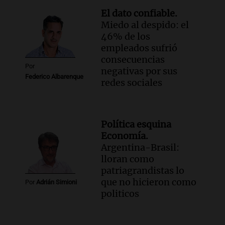
Audio.
Ráfagas de viento fuertes
El dato confiable.
generan inconvenientes en Córdoba: un
Miedo al despido: el
árbol obstaculiza avenidas
46% de los
Noticias
empleados sufrió
Episodios
consecuencias
Audio.
A 13 años de Salta 2141,
Por
negativas por sus
familiares mantienen vivo el reclamo de
Federico Albarenque
redes sociales
memoria y justicia
Noticias Rosario
Episodios
Audio.
Los trabajadores de la Unión
Política esquina
Obrera Metalúrgica advierten sobre
Economía.
pérdida de empleos en la industria
Argentina-Brasil:
metalúrgica
lloran como
Panorama Federal
patriagrandistas lo
Episodios
que no hicieron como
Audio.
El Senado debate proyecto de
Por
Adrián Simioni
politicos
propiedad privada sin capítulo de tierras
desde las 14 horas
Panorama Federal