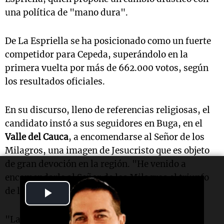
una política de "mano dura".
De La Espriella se ha posicionado como un fuerte
competidor para Cepeda, superándolo en la
primera vuelta por más de 662.000 votos, según
los resultados oficiales.
En su discurso, lleno de referencias religiosas, el
candidato instó a sus seguidores en Buga, en el
Valle del Cauca
, a encomendarse al Señor de los
Milagros, una imagen de Jesucristo que es objeto
de gran devoción en la región. "He venido a
encomendarle al Señor de los Milagros el triunfo
Play
de la patria milagro", expresó De La Espriella.
Video
"La batalla política la tenemos ganada, ahora