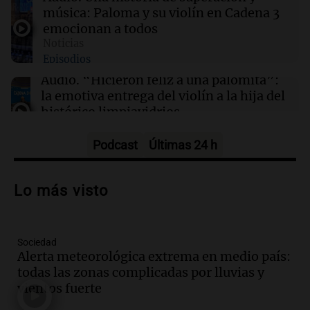
jueves 6 de agosto
música: Paloma y su violín en Cadena 3
emocionan a todos
Noticias
12:06
Clima
Episodios
Clima en CABA: cómo seguirá el tiempo este
jueves 6 de agosto
Audio.
“Hicieron feliz a una palomita”:
la emotiva entrega del violín a la hija del
histórico limpiavidrios
Juntos
Episodios
Podcast
Últimas 24 h
Audio.
Ley para regular refugios y
criaderos: "La superpoblación de perros
Lo más visto
y gatos es gravísima"
Noticias Rosario
Episodios
Sociedad
Audio.
Miedo al despido: el 46% de los
Alerta meteorológica extrema en medio país:
empleados sufrió consecuencias
todas las zonas complicadas por lluvias y
negativas por sus redes sociales
vientos fuerte
El dato confiable
Episodios