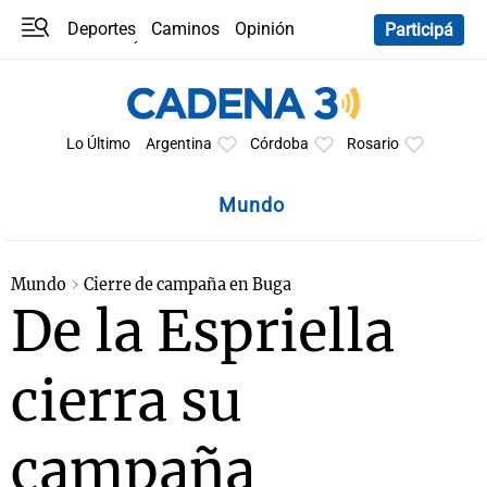
Deportes
Caminos
Opinión
Participá
Programas
Últimas coberturas
Últimas 24 h
En YouTube
Clima
Horóscopo
Lo Último
Argentina
Córdoba
Rosario
Mundo
Mundo
Cierre de campaña en Buga
De la Espriella
cierra su
campaña