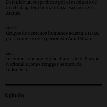
Detenido un sospechoso por el asesinato de
vivo en Culiacán, Sinaloa
una trabajadora humanitaria escocesa en
Panorama Federal
Atenas
Episodios
Audio.
Detienen al esposo de mujer que
falleció tras supuesta explosión de
Mundo
celular en Córdoba
Grupos de derechos humanos acusan a Israel
por la muerte de la periodista Amal Khalil
Noticias
Episodios
Audio.
El Vaticano expresa su apoyo a
Mundo
madres buscadoras en México en medio
Incendio consume 60 hectáreas en el Parque
de crisis de desapariciones
Nacional Bromo Tengger Semeru de
Panorama Federal
Indonesia
Episodios
Audio.
Tormentas y vientos intensos
afectan Santa Fe: recomendaciones para
los vecinos
Opinión
Noticias
Episodios