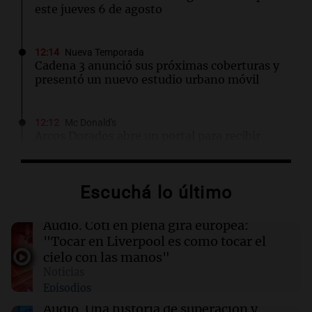
este jueves 6 de agosto
12:14
Nueva Temporada
Cadena 3 anunció sus próximas coberturas y
presentó un nuevo estudio urbano móvil
12:12
Mc Donald's
Arcos Dorados abre un portal para recibir
propuestas de terrenos para nuevos
restaurantes McDonald’s
Escuchá lo último
12:11
Sociedad
Quiniela la primera de la mañana: conocé los
Audio.
Coti en plena gira europea:
números ganadores de hoy jueves 6 de
"Tocar en Liverpool es como tocar el
agosto.
cielo con las manos"
Noticias
Episodios
12:11
Clima
Clima en Rosario: cómo seguirá el tiempo este
Audio.
Una historia de superación y