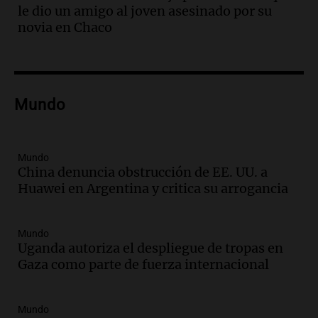
Juntos
le dio un amigo al joven asesinado por su
Episodios
novia en Chaco
Audio.
A 13 años de Salta 2141,
familiares mantienen vivo el reclamo de
memoria y justicia
Noticias Rosario
Mundo
Episodios
Audio.
Trasladaron a Cantero a una
cárcel federal de máxima seguridad:
Mundo
"Buscamos evitar que dirija delitos"
China denuncia obstrucción de EE. UU. a
Noticias Rosario
Huawei en Argentina y critica su arrogancia
Episodios
Audio.
Senado debatirá proyecto de
propiedad privada sin controvertido
Mundo
capítulo de tierras hoy a las 14 horas
Uganda autoriza el despliegue de tropas en
Noticias
Gaza como parte de fuerza internacional
Episodios
Audio.
Asesinan a influencer mexicano
Mundo
César Gastelum durante transmisión en