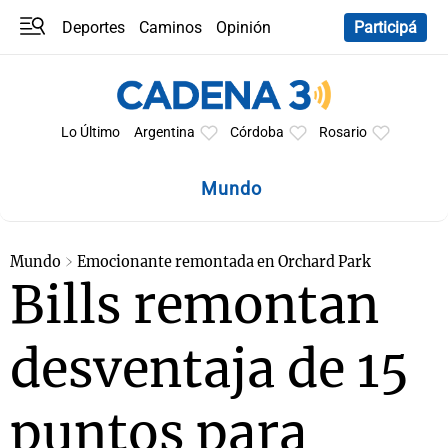
Deportes
Caminos
Opinión
Participá
Programas
Últimas coberturas
Últimas 24 h
En YouTube
Clima
Horóscopo
Lo Último
Argentina
Córdoba
Rosario
Mundo
Mundo
Emocionante remontada en Orchard Park
Bills remontan
desventaja de 15
puntos para