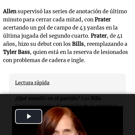
Allen
supervisó las series de anotación de último
minuto para cerrar cada mitad, con
Prater
acertando un gol de campo de 43 yardas en la
última jugada del segundo cuarto.
Prater
, de 41
años, hizo su debut con los
Bills
, reemplazando a
Tyler Bass
, quien está en la reserva de lesionados
con problemas de cadera e ingle.
Lectura rápida
¿Qué sucedió en el partido?
Los
Bills
remontaron una desventaja de 15 puntos y
derrotaron a los
Ravens
41-40.
Play
Video
¿Quién fue el jugador destacado?
Josh Allen