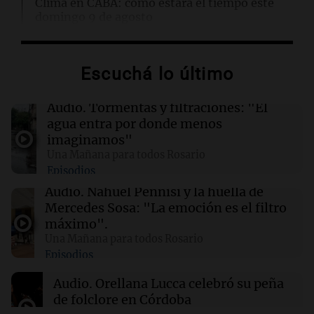
Clima en CABA: cómo estará el tiempo este
domingo 9 de agosto
00:00
Clima
Escuchá lo último
Clima en Córdoba: cómo estará el tiempo este
domingo 9 de agosto
Audio.
Tormentas y filtraciones: "El
agua entra por donde menos
23:56
Sociedad
imaginamos"
Salteño demanda a AstraZeneca y al Estado
Una Mañana para todos Rosario
por $191 millones por efectos de la vacuna
Episodios
Covid-19
Audio.
Nahuel Pennisi y la huella de
Mercedes Sosa: "La emoción es el filtro
23:51
La muerte de Jorge Messi
máximo".
El conmovedor gesto de Rodrigo De Paul para
Una Mañana para todos Rosario
Messi tras marcar un gol con Inter Miami
Episodios
Audio.
Orellana Lucca celebró su peña
de folclore en Córdoba