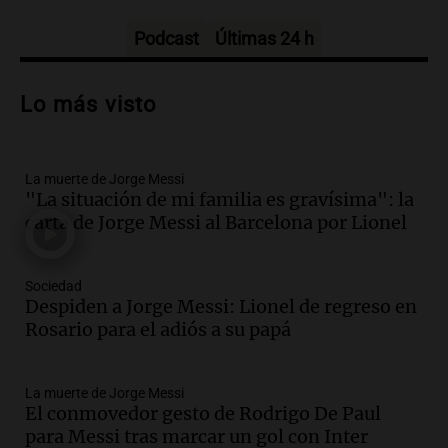
Tarde y Media
Episodios
Podcast
Últimas 24 h
Audio.
Trágico accidente en Mendoza:
un muerto y varios heridos tras caída de
Lo más visto
vehículos desde un puente
Panorama Federal
Episodios
La muerte de Jorge Messi
Audio.
Tragedia en Mendoza: un muerto
"La situación de mi familia es gravísima": la
y cinco heridos tras caer dos autos desde
carta de Jorge Messi al Barcelona por Lionel
un puente
Una mañana para todos
Episodios
Sociedad
Audio.
Messi llegará esta noche a
Despiden a Jorge Messi: Lionel de regreso en
Rosario para acompañar a su familia
Rosario para el adiós a su papá
tras la muerte de su papá
Una mañana para todos
La muerte de Jorge Messi
Episodios
El conmovedor gesto de Rodrigo De Paul
Audio.
Ley de Propiedad Privada: el revés
para Messi tras marcar un gol con Inter