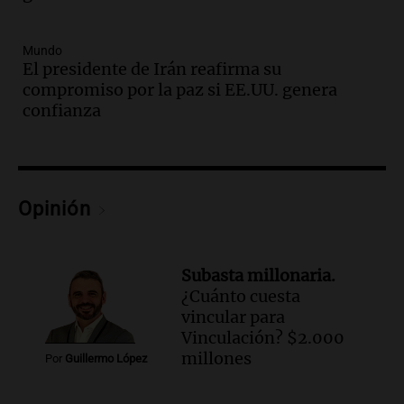
Episodios
Audio.
Una nutricionista derribó el mito
Mundo
del desayuno ideal: qué alimentos
El presidente de Irán reafirma su
conviene priorizar
compromiso por la paz si EE.UU. genera
Una mañana para todos
confianza
Episodios
Audio.
Murió Jorge Messi
Una mañana para todos
Opinión
Episodios
Audio.
Mateo, a los 25 años, lucha
contra el tiempo: necesita un trasplante
Subasta millonaria.
para poder seguir viviend
¿Cuánto cuesta
Una mañana para todos
vincular para
Episodios
Vinculación? $2.000
millones
Audio.
Estiman que la inflación nacional
Por
Guillermo López
de julio será menor al 2,9% registrado
en CABA