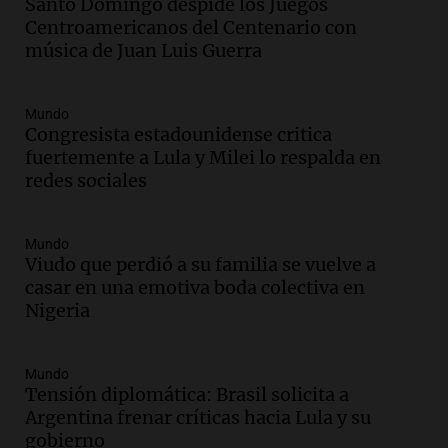
Santo Domingo despide los Juegos
Audio.
La historia de la servilleta que
Centroamericanos del Centenario con
firmó Jorge Messi para el primer
música de Juan Luis Guerra
contrato de Leo con Barcelona
Una mañana para todos
Episodios
Mundo
Congresista estadounidense critica
Audio.
Joan Gaspart: "Sin Jorge, no sé si
fuertemente a Lula y Milei lo respalda en
Messi hubiera llegado adonde llegó"
redes sociales
Una mañana para todos
Episodios
Mundo
Audio.
El orgullo y el sueño argentino de
Viudo que perdió a su familia se vuelve a
Jorge Messi en una entrevista con Rony
casar en una emotiva boda colectiva en
Vargas en 2007
Nigeria
Una mañana para todos
Episodios
Audio.
El abuelo de Agostina Vega, tras
Mundo
las nuevas detenciones: "En esa casa
Tensión diplomática: Brasil solicita a
todos tenían algo que ver"
Argentina frenar críticas hacia Lula y su
Una mañana para todos
gobierno