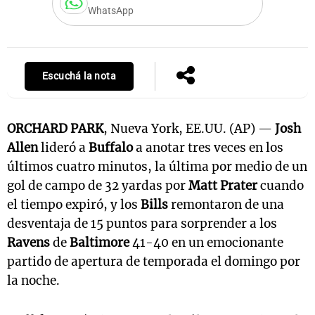
WhatsApp
Notas
s
Notas
Escuchá la nota
La Sole en
ial
Mundial 2026
Cadena 3
ORCHARD PARK
, Nueva York, EE.UU. (AP) —
Josh
Allen
lideró a
Buffalo
a anotar tres veces en los
últimos cuatro minutos, la última por medio de un
gol de campo de 32 yardas por
Matt Prater
cuando
el tiempo expiró, y los
Bills
remontaron de una
desventaja de 15 puntos para sorprender a los
Ravens
de
Baltimore
41-40 en un emocionante
partido de apertura de temporada el domingo por
la noche.