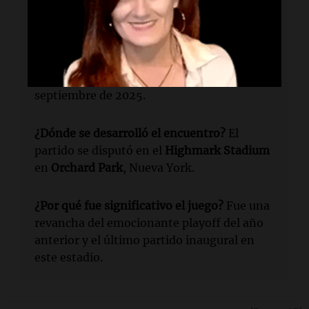
fue fundamental, lanzando para 394 yardas
y anotando dos touchdowns.
¿Cuándo tuvo lugar el evento?
El partido se
llevó a cabo el domingo por la noche, 8 de
septiembre de 2025.
¿Dónde se desarrolló el encuentro?
El
partido se disputó en el
Highmark Stadium
en
Orchard Park
, Nueva York.
¿Por qué fue significativo el juego?
Fue una
revancha del emocionante playoff del año
anterior y el último partido inaugural en
este estadio.