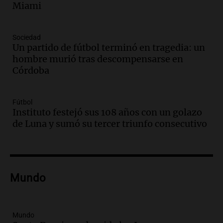
en el Congreso expuso una debilidad
Miami
comunicacional del Gobierno
Una mañana para todos
Episodios
Sociedad
Un partido de fútbol terminó en tragedia: un
Audio.
Casabindo se prepara para una
hombre murió tras descompensarse en
celebración única: 30.000 turistas y el
Córdoba
tradicional Toreo de la Vincha
Una mañana para todos
Episodios
Fútbol
Audio.
Borges, abogada de Pourrain:
Instituto festejó sus 108 años con un golazo
"Tres hombres se lo llevaron para
de Luna y sumó su tercer triunfo consecutivo
hacerle preguntas y nunca regresó"
Una mañana para todos
Episodios
Audio.
Voluntarios limpiaron 9.000
Mundo
metros del río Suquía y retiraron hasta
800 kilos de basura por jornada
Una mañana para todos
Episodios
Mundo