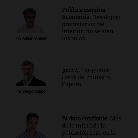
Una mañana para todos
Política esquina
Episodios
Economía.
Desalojos:
Audio.
Altas Cumbres: rescataron a una
propietarios del
cabra que llevaba ocho días atrapada en
interior, no se aten
un precipicio
los rulos
Por
Adrián Simioni
Una mañana para todos
Episodios
Audio.
Chile planteó mejorar la
conectividad fronteriza, aérea y digital
3x1=4.
Los gustos
con Jujuy
caros del ministro
Panorama Federal
Caputo
Episodios
Por
Sergio Suppo
El dato confiable.
Más
de la mitad de la
población reza en la