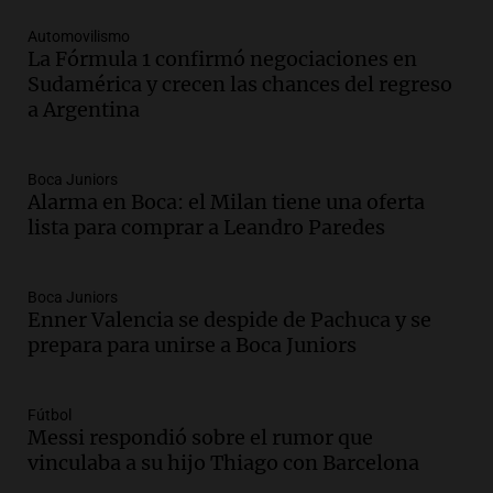
Episodios
Automovilismo
Audio.
Gabriela Irrazábal: “Un 35,5% de
La Fórmula 1 confirmó negociaciones en
la población del país fue a templos a
Sudamérica y crecen las chances del regreso
buscar ayuda el último año”
a Argentina
La Argentina, hoy
Episodios
Audio.
"Algo pasó al aterrizar": dudas
Boca Juniors
Alarma en Boca: el Milan tiene una oferta
sobre la muerte del kitesurfista en
lista para comprar a Leandro Paredes
Santa Fe.
Noticias Rosario
Episodios
Boca Juniors
Audio.
José Roccuzzo, cortes de carne y
Enner Valencia se despide de Pachuca y se
compras de Antonella: bromas en
prepara para unirse a Boca Juniors
Rosario.
Ahora país
Episodios
Fútbol
Messi respondió sobre el rumor que
Audio.
José Roccuzzo, cortes de carne y
vinculaba a su hijo Thiago con Barcelona
compras de Antonella: bromas en
Rosario.