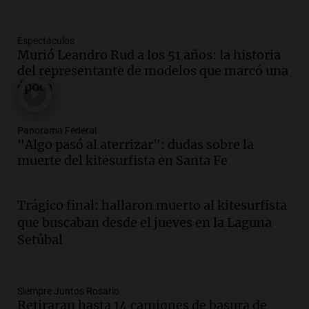
Panorama Federal
Episodios
Espectáculos
Audio.
La gran exposición de la rural de
Murió Leandro Rud a los 51 años: la historia
la Bulaya abrirá sus puertas mañana con
del representante de modelos que marcó una
diversas actividades y sorpresas
época
Panorama Federal
Episodios
Audio.
Villa María presenta nuevos
Panorama Federal
edificios y proyecta una casa del
"Algo pasó al aterrizar": dudas sobre la
estudiante con 48 municipios
muerte del kitesurfista en Santa Fe
involucrados
Panorama Federal
Episodios
Trágico final: hallaron muerto al kitesurfista
Audio.
1° gol de Rosario Central a
que buscaban desde el jueves en la Laguna
Aldosivi (Zalazar en contra) - relato
Setúbal
Gato Greco
Deportes Rosario
Episodios
Audio.
Recomendaciones de vino
Siempre Juntos Rosario
Retiraran hasta 14 camiones de basura de
bonarda para disfrutar el fin de semana