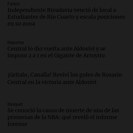
Audio.
Denuncias por represión en el
Fútbol
Congreso y evacuación por derrame de
Independiente Rivadavia venció de local a
oxígeno en Montecastro
Estudiantes de Río Cuarto y escala posiciones
Panorama Federal
en su zona
Episodios
Audio.
Río Gallegos reporta frío extremo
Deportes
y llega avión para escuelas de la décima
Central lo dio vuelta ante Aldosivi y se
brigada aérea
impuso 2 a 1 en el Gigante de Arroyito
Panorama Federal
Episodios
Audio.
La justicia reconoce al COVID
¡Gritalo, Canalla! Reviví los goles de Rosario
como enfermedad laboral tras la muerte
Central en la victoria ante Aldosivi
de un docente
Panorama Federal
Episodios
Básquet
Audio.
Aumento de tarifas de luz en San
Se conoció la causa de muerte de una de las
Luis a partir de agosto por nueva
promesas de la NBA: qué reveló el informe
regulación de la energía
forense
Panorama Federal