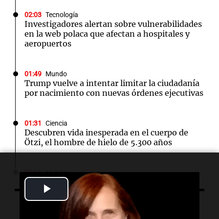
02:03
Tecnología
Investigadores alertan sobre vulnerabilidades
en la web polaca que afectan a hospitales y
aeropuertos
01:49
Mundo
Trump vuelve a intentar limitar la ciudadanía
por nacimiento con nuevas órdenes ejecutivas
01:31
Ciencia
Descubren vida inesperada en el cuerpo de
Ötzi, el hombre de hielo de 5.300 años
00:55
Mundo
China se prepara para el tifón Dolphin; cierran
Play
escuelas y actividades turísticas en varias
provincias
Video
Escuchá lo último