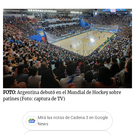
Notas
s
Notas
La Sole en
ial
Mundial 2026
Cadena 3
FOTO:
Argentina debutó en el Mundial de Hockey sobre
patines (Foto: captura de TV)
Mirá las notas de Cadena 3 en Google
News