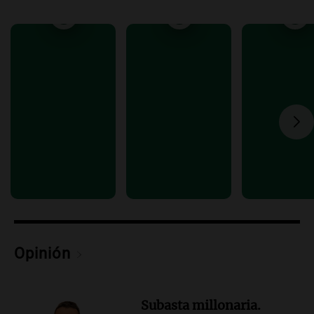
Viva la Radio Rosario
Episodios
Audio.
Luciano Cáceres llega a Córdoba a
presentar “Paraíso”, una obra que
cuestiona certezas masculinas
Amamos Argentina
Episodios
Opinión
Subasta millonaria.