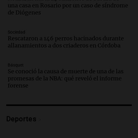
una casa en Rosario por un caso de síndrome
en Mendoza
de Diógenes
Panorama Federal
Episodios
Audio.
Mañana inicia la gran exposición
Sociedad
en la Sociedad Rural de Bulaya con
Rescataron a 146 perros hacinados durante
actividades para toda la familia
allanamientos a dos criaderos en Córdoba
Panorama Federal
Episodios
Básquet
Audio.
Villa María presenta nuevos
Se conoció la causa de muerte de una de las
edificios y una casa del estudiante para
promesas de la NBA: qué reveló el informe
jóvenes de la región
forense
Panorama Federal
Episodios
Audio.
Preparativos finales para la gran
exposición en la sociedad rural de
Bulaya este sábado
Deportes
Panorama Federal
Episodios