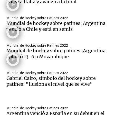
goleó a Italia y avanzó a la final
Mundial de Hockey sobre Patines 2022
Notas
Mundial de hockey sobre patines: Argentina
s
Notas
venció a Chile y está en semis
La Sole en
ial
Mundial 2026
Cadena 3
Mundial de Hockey sobre Patines 2022
Mundial de hockey sobre patines: Argentina
aplastó 13-0 a Mozambique
Mundial de Hockey sobre Patines 2022
Gabriel Cairo, símbolo del hockey sobre
patines: "Ilusiona el nivel que se vive"
Mundial de Hockey sobre Patines 2022
Argentina venció a España en su debut en el