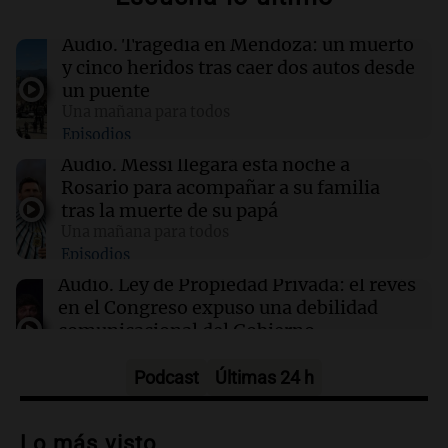
Audio.
Tragedia en Mendoza: un muerto
14:08
Una mañana para todos
y cinco heridos tras caer dos autos desde
A sus 25 años, Mateo lucha contra el tiempo:
un puente
necesita un trasplante para poder seguir
Una mañana para todos
viviendo
Episodios
Audio.
Messi llegará esta noche a
14:00
Sociedad
Rosario para acompañar a su familia
Casi la mitad de quienes buscan ayuda en
tras la muerte de su papá
templos lo hace por crisis económica
Una mañana para todos
Episodios
13:57
Una mañana para todos
Audio.
Ley de Propiedad Privada: el revés
Tragedia en Mendoza: un muerto y cinco
en el Congreso expuso una debilidad
heridos tras caer dos autos desde un puente
comunicacional del Gobierno
Una mañana para todos
Episodios
Podcast
Últimas 24 h
Audio.
Casabindo se prepara para una
celebración única: 30.000 turistas y el
Lo más visto