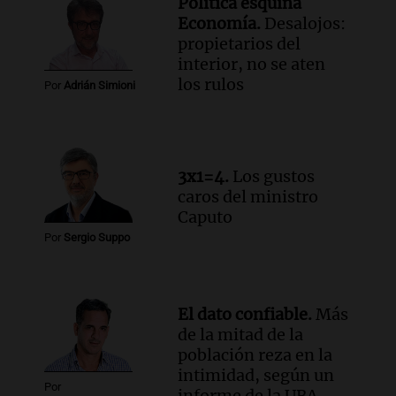
Política esquina
públicas en 14 meses
Economía.
Desalojos:
Panorama Federal
propietarios del
Episodios
interior, no se aten
Audio.
Una mujer murió cuando
los rulos
Por
Adrián Simioni
esperaba cobrar su jubilación en un
banco de San Luis
Panorama Federal
Episodios
3x1=4.
Los gustos
caros del ministro
Caputo
Por
Sergio Suppo
El dato confiable.
Más
de la mitad de la
población reza en la
intimidad, según un
Por
informe de la UBA