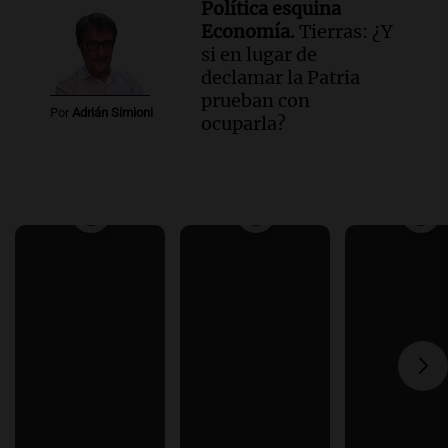
Política esquina
Economía.
Tierras: ¿Y
si en lugar de
declamar la Patria
prueban con
Por
Adrián Simioni
ocuparla?