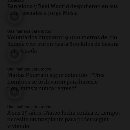
Sociedad
Barcelona y Real Madrid despidieron en sus
Audio.
Murió Jorge Messi
redes sociales a Jorge Messi
Una mañana para todos
Episodios
Una mañana para todos
Voluntarios limpiaron 9.000 metros del río
Audio.
Mateo, a los 25 años, lucha
Suquía y retiraron hasta 800 kilos de basura
contra el tiempo: necesita un trasplante
por jornada
para poder seguir viviend
Una mañana para todos
Episodios
Una mañana para todos
Matías Pourrain sigue detenido: "Tres
Audio.
Estiman que la inflación nacional
hombres se lo llevaron para hacerle
de julio será menor al 2,9% registrado
preguntas y nunca regresó"
en CABA
Una mañana para todos
Episodios
Una mañana para todos
Audio.
Altas Cumbres: rescataron a una
A sus 25 años, Mateo lucha contra el tiempo:
cabra que llevaba ocho días atrapada en
necesita un trasplante para poder seguir
un precipicio
viviendo
Una mañana para todos