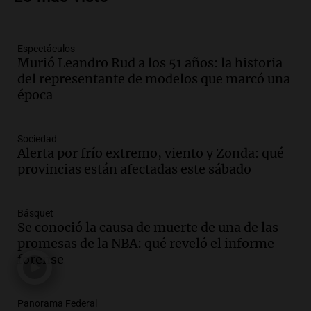
tradicional Toreo de la Vincha
Una mañana para todos
Episodios
Espectáculos
Audio.
Borges, abogada de Pourrain:
Murió Leandro Rud a los 51 años: la historia
"Tres hombres se lo llevaron para
del representante de modelos que marcó una
hacerle preguntas y nunca regresó"
época
Una mañana para todos
Episodios
Audio.
Voluntarios limpiaron 9.000
Sociedad
metros del río Suquía y retiraron hasta
Alerta por frío extremo, viento y Zonda: qué
800 kilos de basura por jornada
provincias están afectadas este sábado
Una mañana para todos
Episodios
Básquet
Audio.
La historia de la servilleta que
Se conoció la causa de muerte de una de las
firmó Jorge Messi para el primer
promesas de la NBA: qué reveló el informe
contrato de Leo con Barcelona
forense
Una mañana para todos
Episodios
Panorama Federal
Audio.
Joan Gaspart: "Sin Jorge, no sé si