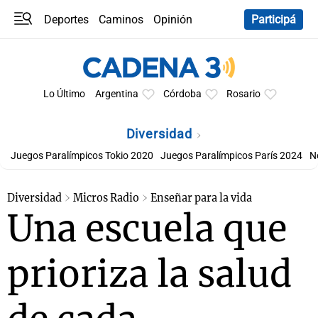
Deportes
Caminos
Opinión
Participá
Programas
Últimas coberturas
Últimas 24 h
En YouTube
Clima
Horóscopo
Lo Último
Argentina
Córdoba
Rosario
Diversidad
Juegos Paralímpicos Tokio 2020
Juegos Paralímpicos París 2024
N
Diversidad
Micros Radio
Enseñar para la vida
Una escuela que
prioriza la salud