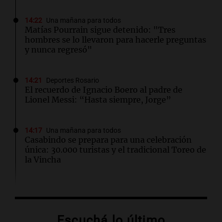
14:22
Una mañana para todos
Matías Pourrain sigue detenido: "Tres
hombres se lo llevaron para hacerle preguntas
y nunca regresó"
14:21
Deportes Rosario
El recuerdo de Ignacio Boero al padre de
Lionel Messi: “Hasta siempre, Jorge”
14:17
Una mañana para todos
Casabindo se prepara para una celebración
única: 30.000 turistas y el tradicional Toreo de
la Vincha
14:09
Una mañana para todos
Una nutricionista derribó el mito del
desayuno ideal: qué alimentos conviene
Escuchá lo último
priorizar