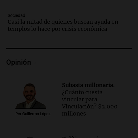
Episodios
Audio.
Chile planteó mejorar la
Sociedad
Casi la mitad de quienes buscan ayuda en
conectividad fronteriza, aérea y digital
templos lo hace por crisis económica
con Jujuy
Panorama Federal
Episodios
Audio.
Del fitness a la longevidad: por
qué crece el consumo de alimentos con
Opinión
proteínas
Una mañana para todos
Episodios
Subasta millonaria.
Audio.
Investigan un asalto millonario a
¿Cuánto cuesta
la cooperativa Talamochita en Villa
vincular para
María
Vinculación? $2.000
Panorama Federal
millones
Por
Guillermo López
Episodios
Audio.
Vandalismo en San Miguel de
Tucumán: destruyeron 433 luminarias