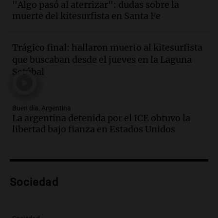
"Algo pasó al aterrizar": dudas sobre la
Messi hubiera llegado adonde llegó"
muerte del kitesurfista en Santa Fe
Una mañana para todos
Episodios
Trágico final: hallaron muerto al kitesurfista
Audio.
El orgullo y el sueño argentino de
que buscaban desde el jueves en la Laguna
Jorge Messi en una entrevista con Rony
Setúbal
Vargas en 2007
Una mañana para todos
Episodios
Buen día, Argentina
Audio.
El abuelo de Agostina Vega, tras
La argentina detenida por el ICE obtuvo la
las nuevas detenciones: "En esa casa
libertad bajo fianza en Estados Unidos
todos tenían algo que ver"
Una mañana para todos
Episodios
Audio.
Una nutricionista derribó el mito
del desayuno ideal: qué alimentos
Sociedad
conviene priorizar
Una mañana para todos
Episodios