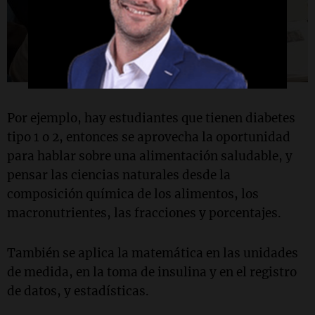
Por ejemplo, hay estudiantes que tienen diabetes
tipo 1 o 2, entonces se aprovecha la oportunidad
para hablar sobre una alimentación saludable, y
pensar las ciencias naturales desde la
composición química de los alimentos, los
macronutrientes, las fracciones y porcentajes.
También se aplica la matemática en las unidades
de medida, en la toma de insulina y en el registro
de datos, y estadísticas.