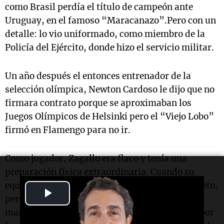
como Brasil perdía el título de campeón ante
Uruguay, en el famoso “Maracanazo”.Pero con un
detalle: lo vio uniformado, como miembro de la
Policía del Ejército, donde hizo el servicio militar.
Un año después el entonces entrenador de la
selección olímpica, Newton Cardoso le dijo que no
firmara contrato porque se aproximaban los
Juegos Olímpicos de Helsinki pero el “Viejo Lobo”
firmó en Flamengo para no ir.
Como jugador, Zagallo era flaco y tenía una
preparación física extraordinaria. Cuando su
equipo tenía la pelota, actuaba como puntero neto;
Play
pero cuando perdían la pelota, ayudaba en la
marca. Eso le valió el apodo de “hormiguita”, por
Video