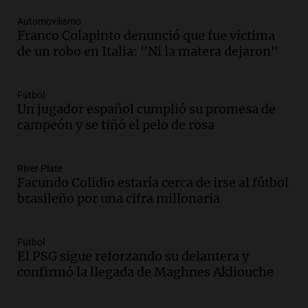
ciudad de Córdoba para interiorizarse
Automovilismo
sobre los parques educativos
Franco Colapinto denunció que fue víctima
Amamos Argentina
de un robo en Italia: "Ni la matera dejaron"
Episodios
Audio.
Meteorólogo alertó que El Niño
traerá más lluvias y eventos extremos
Fútbol
durante la primavera
Un jugador español cumplió su promesa de
Informados al regreso
campeón y se tiñó el pelo de rosa
Episodios
Audio.
Córdoba sigue trabajando para
River Plate
restablecer el servicio de electricidad
Facundo Colidio estaría cerca de irse al fútbol
tras fuertes vientos
brasileño por una cifra millonaria
Panorama Federal
Episodios
Audio.
Según una encuesta, el 80% de
Fútbol
El PSG sigue reforzando su delantera y
los empresarios del país cree que la
confirmó la llegada de Maghnes Akliouche
economía mejorará el próximo año
Amamos Argentina
Episodios