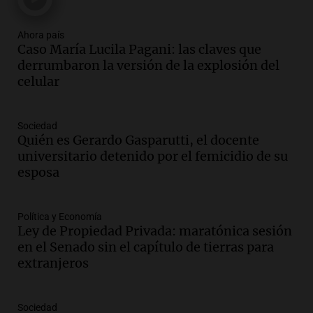
Episodios
Ahora país
Audio.
El "Mono" de Kapanga
Caso María Lucila Pagani: las claves que
adelantó su show en Rosario.
derrumbaron la versión de la explosión del
Viva la Radio Rosario
celular
Episodios
Audio.
Condenan a tres años de prisión
Sociedad
en suspenso a hombre por simular robo
Quién es Gerardo Gasparutti, el docente
de recaudación en San Luis
universitario detenido por el femicidio de su
Panorama Federal
esposa
Episodios
Audio.
Medicina reproductiva, entre la
ayuda por problemas de fertilidad y la
Política y Economía
Ley de Propiedad Privada: maratónica sesión
ostentación de millonarios
en el Senado sin el capítulo de tierras para
Amamos Argentina
extranjeros
Episodios
Audio.
El juicio contra Oscar González
avanza con testimonios clave sobre el
Sociedad