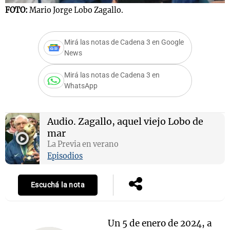
FOTO:
Mario Jorge Lobo Zagallo.
Mirá las notas de Cadena 3 en Google
Notas
News
s
Notas
La Sole en
Mirá las notas de Cadena 3 en
ial
Mundial 2026
Cadena 3
WhatsApp
Audio.
Zagallo, aquel viejo Lobo de
mar
La Previa en verano
Episodios
Escuchá la nota
Un 5 de enero de 2024, a