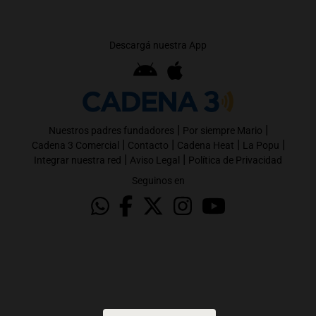
Descargá nuestra App
|
|
Nuestros padres fundadores
Por siempre Mario
|
|
|
|
Cadena 3 Comercial
Contacto
Cadena Heat
La Popu
|
|
Integrar nuestra red
Aviso Legal
Política de Privacidad
Seguinos en