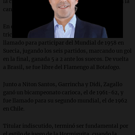
la cantidad de trabajo que era capaz de hacer en la
cancha.
En el Flamengo, Zagallo conquistó un
tricampeonato carioca, en 1953-54-55. Fue
llamado para participar del Mundial de 1958 en
Suecia, jugando los seis partidos, marcando un gol
en la final, ganada 5 a 2 ante los suecos. De vuelta
a Brasil, se fue libre del Flamengo al Botafogo.
Junto a Niton Santos, Garrincha y Didi, Zagallo
ganó un bicampeonato carioca, el de 1961-62, y
fue llamado para su segundo mundial, el de 1962
en Chile.
Titular indiscutido, terminó ser fundamental por
el estilo de juego de la Hormiguita, cuando la