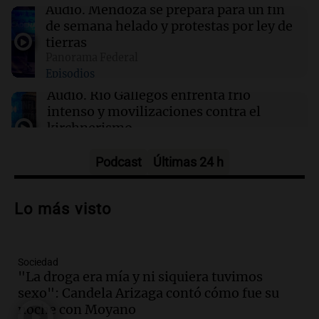
TechCrunch Disrupt 2026 hasta mañana
Audio.
Mendoza se prepara para un fin
de semana helado y protestas por ley de
tierras
02:03
Tecnología
Panorama Federal
Vogue World se trasladará a San Francisco: un
Episodios
guiño a la fusión entre tecnología y moda
Audio.
Río Gallegos enfrenta frío
intenso y movilizaciones contra el
kirchnerismo
Panorama Federal
Episodios
Podcast
Últimas 24 h
Audio.
Debate en el Senado sobre
propiedad privada y cuestionamientos a
Lo más visto
la soberanía digital en Argentina
Panorama Federal
Episodios
Sociedad
Audio.
Mendoza se prepara para un fin
"La droga era mía y ni siquiera tuvimos
de semana helado y ciudadanos
sexo": Candela Arizaga contó cómo fue su
marchan contra reforma de tierras
noche con Moyano
Panorama Federal