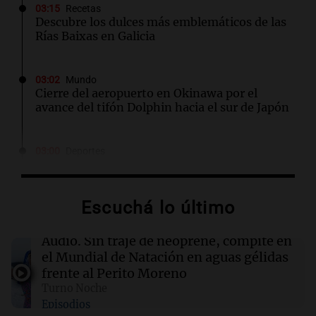
03:15
Recetas
Descubre los dulces más emblemáticos de las
Rías Baixas en Galicia
03:02
Mundo
Cierre del aeropuerto en Okinawa por el
avance del tifón Dolphin hacia el sur de Japón
03:00
Deportes
Icardi en la mira del Rayo Vallecano: busca
casa en Madrid con la China Suárez
Escuchá lo último
03:00
Espectáculos
El Rayo Vallecano busca fichar a Icardi y la
Audio.
Sin traje de neoprene, compite en
China Suárez se muda a Madrid
el Mundial de Natación en aguas gélidas
frente al Perito Moreno
Turno Noche
02:04
Tecnología
Episodios
Descuentos de hasta $400 en entradas para