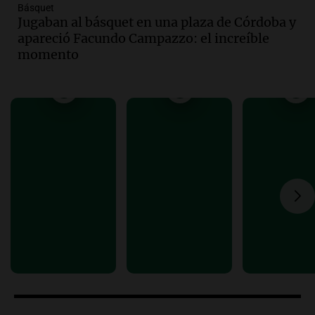
Básquet
Audio.
Carolina Losada: "Faltó que el
Jugaban al básquet en una plaza de Córdoba y
oficialismo la explique mejor" sobre la
apareció Facundo Campazzo: el increíble
ley de propiedad privada
momento
Informados al regreso
Episodios
Audio.
Debate en el Senado y protesta
en Rosario contra la ley de Propiedad
Privada.
Viva la Radio Rosario
Episodios
Audio.
Manifestación en Rosario contra
la ley de Propiedad Privada debatida en
el Senado.
Viva la Radio Rosario
Episodios
Audio.
Luis Juez cuestionó la polémica
por la Ley de Tierras: "Construyeron un
relato mentiroso"