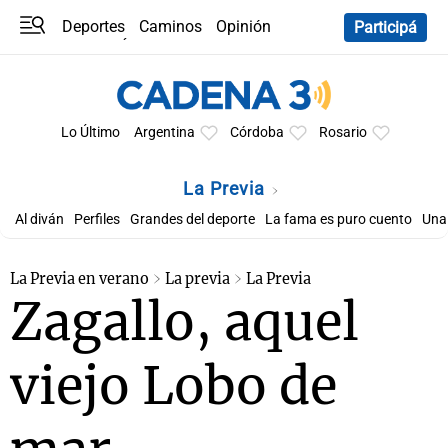
Deportes
Caminos
Opinión
Participá
Programas
Últimas coberturas
Últimas 24 h
En YouTube
Clima
Horóscopo
Lo Último
Argentina
Córdoba
Rosario
La Previa
Al diván
Perfiles
Grandes del deporte
La fama es puro cuento
Una 
La Previa en verano
La previa
La Previa
Zagallo, aquel
viejo Lobo de