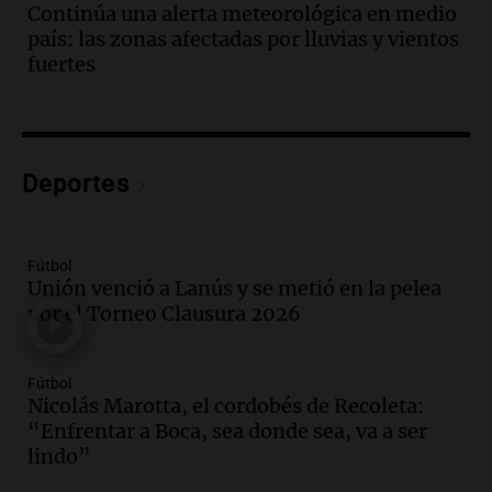
accidente en Villa Dolores
Continúa una alerta meteorológica en medio
Panorama Federal
país: las zonas afectadas por lluvias y vientos
Episodios
fuertes
Audio.
El teatro Real da la bienvenida a
la temporada Rock Real con bandas
tributo todos los jueves
Panorama Federal
Deportes
Episodios
Audio.
Nicolás Marotta, el cordobés de
Recoleta: “Enfrentar a Boca, sea donde
sea, va a ser lindo”
Fútbol
Unión venció a Lanús y se metió en la pelea
La Cadena del Gol
por el Torneo Clausura 2026
Episodios
Audio.
Débora Blanca, psicóloga experta
en ludopatía: “Tener el casino en la
Fútbol
mano es muy peligroso”
Nicolás Marotta, el cordobés de Recoleta:
La Argentina, hoy
“Enfrentar a Boca, sea donde sea, va a ser
Episodios
lindo”
Audio.
Docentes italianos visitaron la