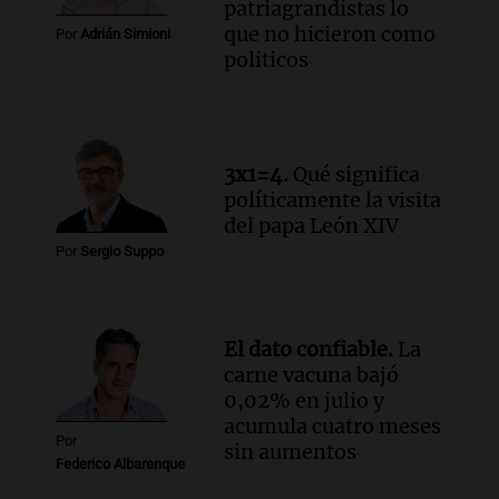
patriagrandistas lo
Audio.
Juicio a Óscar González: testigos
que no hicieron como
Por
Adrián Simioni
clave declararán sobre velocidad en las
politicos
altas cumbres
Panorama Federal
Episodios
Audio.
Embajada china en Argentina
critica a EE.UU. por amenazas a
3x1=4.
Qué significa
ejecutivos por trato con telefónica
políticamente la visita
del papa León XIV
Panorama Federal
Episodios
Por
Sergio Suppo
Audio.
La Expo Regional del Sur se
prepara con novedades para disfrutar en
La Baulal este fin de semana
El dato confiable.
La
Panorama Federal
carne vacuna bajó
Episodios
0,02% en julio y
acumula cuatro meses
Por
sin aumentos
Federico Albarenque