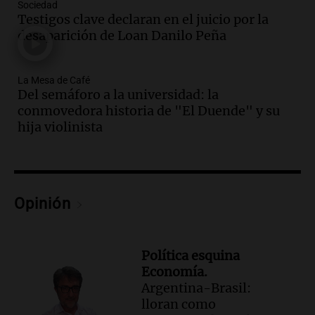
de fenómenos del superniño en el SEOM
Sociedad
el 7 de agosto
Testigos clave declaran en el juicio por la
desaparición de Loan Danilo Peña
Panorama Federal
Episodios
Audio.
Del semáforo a la universidad: la
La Mesa de Café
conmovedora historia de "El Duende" y
Del semáforo a la universidad: la
su hija violinista
conmovedora historia de "El Duende" y su
La Mesa de Café
hija violinista
Episodios
Audio.
Avanza la investigación por
intento de asalto a la vivienda del
empresario Roberto Zagra en Tucumán
Opinión
Panorama Federal
Episodios
Audio.
Schmuck sobre la recuperación
Política esquina
del centro rosarino: "La gastronomía es
Economía.
fundamental"
Argentina-Brasil:
Noticias Rosario
lloran como
Episodios