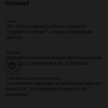
Sociedad
Panorama Federal
Episodios
Audio.
Asamblea abierta en Rafaela
Juntos
contra proyecto de inviolabilidad de la
Giro en la causa de la mujer a la que le
propiedad privada
“explotó el celular”: acusan al marido de
Panorama Federal
matarla
Episodios
Audio.
Ataque a balazos en Rafaela:
disparos contra una vivienda y vehículos
Sociedad
en los barrios Nogales
Se realiza el acto aniversario de la tragedia de
Panorama Federal
Salta 2141 y recuerdan a las 22 víctimas
Episodios
Audio.
Anticipan tormentas fuertes y
Visita del papa León XIV a Argentina
descenso de temperatura en Rafaela
La Comisión Episcopal se refirió a la visita de
para este jueves
León XIV: "Es momento de gracia y de
Panorama Federal
esperanza"
Episodios
Audio.
Charla gratuita sobre prevención