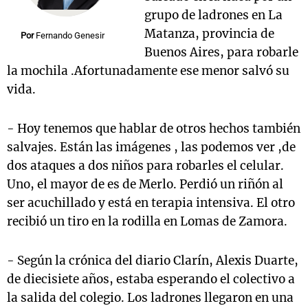
grupo de ladrones en La
Matanza, provincia de
Por
Fernando Genesir
Buenos Aires, para robarle
Notas
la mochila .Afortunadamente ese menor salvó su
s
Notas
vida.
La Sole en
ial
Mundial 2026
Cadena 3
- Hoy tenemos que hablar de otros hechos también
salvajes. Están las imágenes , las podemos ver ,de
dos ataques a dos niños para robarles el celular.
Uno, el mayor de es de Merlo. Perdió un riñón al
ser acuchillado y está en terapia intensiva. El otro
recibió un tiro en la rodilla en Lomas de Zamora.
- Según la crónica del diario Clarín, Alexis Duarte,
de diecisiete años, estaba esperando el colectivo a
la salida del colegio. Los ladrones llegaron en una