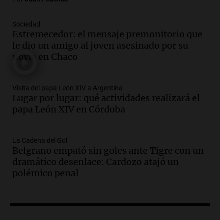
Episodios
Audio.
Jesús María implementa estrictas
Sociedad
sanciones para erradicar escapes libres y
Estremecedor: el mensaje premonitorio que
mejorar la seguridad vial
le dio un amigo al joven asesinado por su
Panorama Federal
novia en Chaco
Episodios
Audio.
Raúl Bondartusen destaca la
urgencia de resolver la crisis educativa
Visita del papa León XIV a Argentina
Lugar por lugar: qué actividades realizará el
en Tierra del Fuego
papa León XIV en Córdoba
Panorama Federal
Episodios
Audio.
Policía de Bariloche condenada a
La Cadena del Gol
seis meses de prisión por presentar
Belgrano empató sin goles ante Tigre con un
certificados médicos falsos
dramático desenlace: Cardozo atajó un
Panorama Federal
polémico penal
Episodios
Audio.
Rafaela propone aumento del
40% en la Unidad de Cuenta Municipal
para afrontar costos