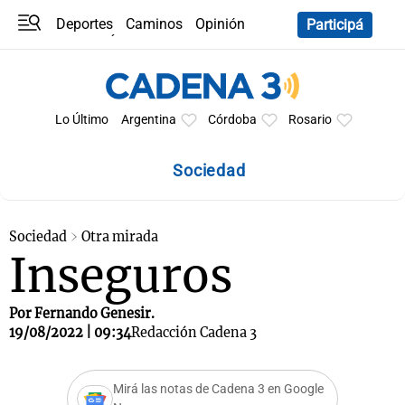
Deportes
Caminos
Opinión
Participá
Programas
Últimas coberturas
Últimas 24 h
En YouTube
Clima
Horóscopo
Lo Último
Argentina
Córdoba
Rosario
Sociedad
Sociedad
Otra mirada
Inseguros
Por Fernando Genesir.
19/08/2022 | 09:34
Redacción Cadena 3
Mirá las notas de Cadena 3 en Google