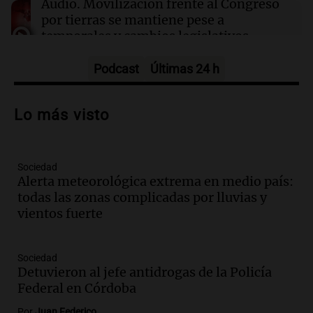
Audio.
Movilización frente al Congreso
pedir comida y reservar hoteles
por tierras se mantiene pese a
temporales y cambios legislativos
Panorama Federal
Episodios
Podcast
Últimas 24 h
Audio.
Monseñor Raúl Pizarro Travers es
el actual secretario general de la
Lo más visto
Conferencia Episcopal Argentina.
Noticias Rosario
Episodios
Sociedad
Audio.
Más de 20.000 usuarios sin
Alerta meteorológica extrema en medio país:
suministro eléctrico en la zona AMBA
todas las zonas complicadas por lluvias y
por intensas lluvias
vientos fuerte
Panorama Federal
Episodios
Audio.
Más de 20.000 usuarios sin luz
Sociedad
en el AMBA por intensas lluvias y
Detuvieron al jefe antidrogas de la Policía
ráfagas de viento
Federal en Córdoba
Panorama Federal
Por
Juan Federico