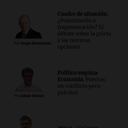
Cuadro de situación.
¿Polarización o
fragmentación? El
debate sobre la grieta
y las terceras
Por
Sergio Berensztein
opciones
Política esquina
Economía.
Puertos:
un conflicto poco
práctico
Por
Adrián Simioni
3x1=4.
¿Cuántos