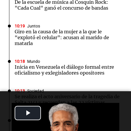
De la escuela de música al Cosquín Rock:
"Cada Cual" ganó el concurso de bandas
10:19
Juntos
Giro en la causa de la mujer a la que le
“explotó el celular”: acusan al marido de
matarla
10:18
Mundo
Inicia en Venezuela el diálogo formal entre
oficialismo y exlegisladores opositores
10:13
Sociedad
Se realiza el acto aniversario de la tragedia de
Salta 2141 y recuerdan a las 22 víctimas
Play
10:08
La Popu
Video
El momento que emocionó a todos: Fer