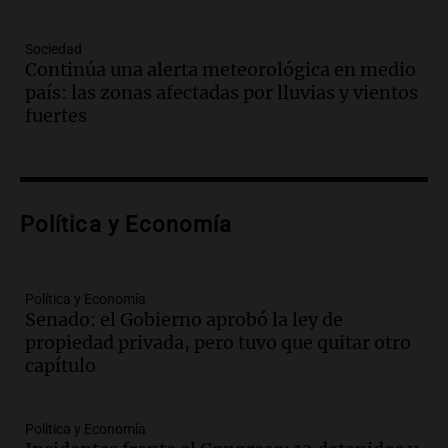
Audio.
El juicio contra Oscar González
avanza con testimonios clave sobre el
Sociedad
accidente en Villa Dolores
Continúa una alerta meteorológica en medio
Panorama Federal
país: las zonas afectadas por lluvias y vientos
Episodios
fuertes
Audio.
El teatro Real da la bienvenida a
la temporada Rock Real con bandas
tributo todos los jueves
Panorama Federal
Política y Economía
Episodios
Audio.
Nicolás Marotta, el cordobés de
Recoleta: “Enfrentar a Boca, sea donde
sea, va a ser lindo”
Política y Economía
Senado: el Gobierno aprobó la ley de
La Cadena del Gol
propiedad privada, pero tuvo que quitar otro
Episodios
capítulo
Audio.
Débora Blanca, psicóloga experta
en ludopatía: “Tener el casino en la
mano es muy peligroso”
Política y Economía
La Argentina, hoy