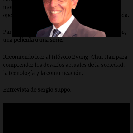
motivación es que las comunidades donde
operamos puedan tener una mejor calidad de vida.
Para cerrar, te pido una recomendación: un libro,
una película o una serie.
Recomiendo leer al filósofo Byung-Chul Han para
comprender los desafíos actuales de la sociedad,
la tecnología y la comunicación.
Entrevista de Sergio Suppo.