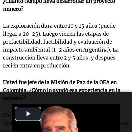
¿Cuánto tiempo lleva desarrollar un proyecto
minero?
La exploración dura entre 10 y 15 años (puede
llegar a 20-25). Luego vienen las etapas de
prefactibilidad, factibilidad y evaluación de
impacto ambiental (1-2 años en Argentina). La
construcción lleva entre 2 y 5 años, y después
recién entra en producción.
Usted fue jefe de la Misión de Paz de la OEA en
Colombia. ¿Cómo lo ayudó esa experiencia en la
minería?
Play
Me forjó una visión humanista muy fuerte.
Aprendí a escuchar a las comunidades, a gestionar
Video
conflictos con humildad y resiliencia. Mi