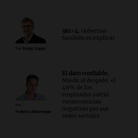
por la Ley de Tierras: "Construyeron un
relato mentiroso"
Informados al regreso
Episodios
3x1=4.
Gobernar
también es explicar
Por
Sergio Suppo
El dato confiable.
Miedo al despido: el
46% de los
empleados sufrió
consecuencias
Por
negativas por sus
Federico Albarenque
redes sociales