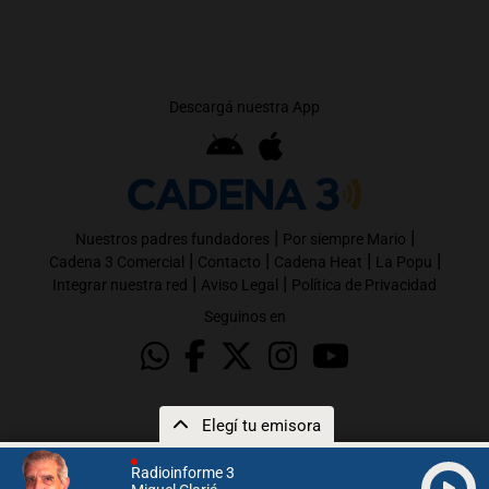
Descargá nuestra App
|
|
Nuestros padres fundadores
Por siempre Mario
|
|
|
|
Cadena 3 Comercial
Contacto
Cadena Heat
La Popu
|
|
Integrar nuestra red
Aviso Legal
Política de Privacidad
Seguinos en
Elegí tu emisora
Radioinforme 3