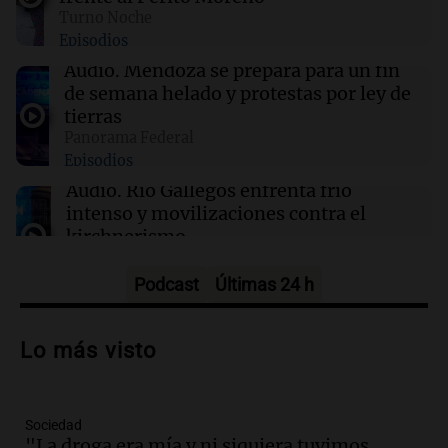
a hospitales
Turno Noche
Episodios
03:32
Mundo
Audio.
Mendoza se prepara para un fin
Rescate invernal en la Antártida: un
de semana helado y protestas por ley de
estadounidense trasladado a hospital en
tierras
Nueva Zelanda
Panorama Federal
Episodios
03:15
Recetas
Audio.
Río Gallegos enfrenta frío
Descubre los dulces más emblemáticos de las
intenso y movilizaciones contra el
Rías Baixas en Galicia
kirchnerismo
Panorama Federal
Episodios
Podcast
Últimas 24 h
Audio.
Debate en el Senado sobre
propiedad privada y cuestionamientos a
Lo más visto
la soberanía digital en Argentina
Panorama Federal
Episodios
Sociedad
Audio.
Mendoza se prepara para un fin
"La droga era mía y ni siquiera tuvimos