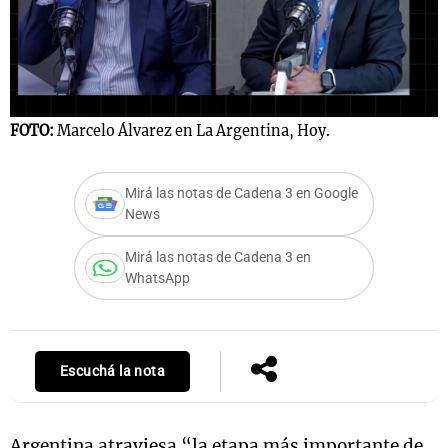
Notas
s
Notas
La Sole en
FOTO:
Marcelo Álvarez en La Argentina, Hoy.
ial
Mundial 2026
Cadena 3
Mirá las notas de Cadena 3 en Google
News
Mirá las notas de Cadena 3 en
WhatsApp
Escuchá la nota
Argentina atraviesa “la etapa más importante de