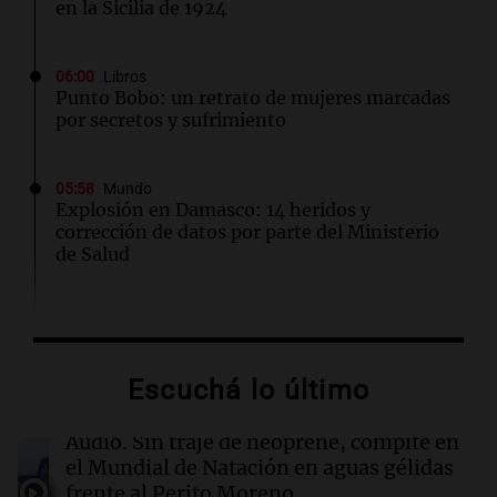
en la Sicilia de 1924
06:00
Libros
Punto Bobo: un retrato de mujeres marcadas
por secretos y sufrimiento
05:58
Mundo
Explosión en Damasco: 14 heridos y
corrección de datos por parte del Ministerio
de Salud
05:31
Ciencia
El AMOC se mantuvo fuerte mientras una
importante corriente oceánica casi se detuvo
Escuchá lo último
04:00
Deportes
Audio.
Sin traje de neoprene, compite en
Polémica en el running: bloquean a
el Mundial de Natación en aguas gélidas
corredores que no paguen inscripción y donan
frente al Perito Moreno