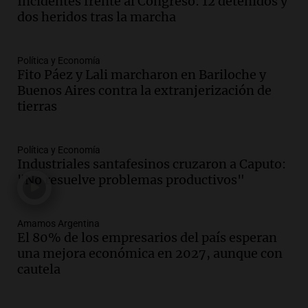
Incidentes frente al Congreso: 12 detenidos y
Episodios
dos heridos tras la marcha
Audio.
Docentes italianos visitaron la
ciudad de Córdoba para interiorizarse
Política y Economía
sobre los parques educativos
Fito Páez y Lali marcharon en Bariloche y
Amamos Argentina
Buenos Aires contra la extranjerización de
Episodios
tierras
Audio.
Meteorólogo alertó que El Niño
traerá más lluvias y eventos extremos
durante la primavera
Política y Economía
Informados al regreso
Industriales santafesinos cruzaron a Caputo:
Episodios
"No resuelve problemas productivos"
Audio.
Córdoba sigue trabajando para
restablecer el servicio de electricidad
Amamos Argentina
tras fuertes vientos
El 80% de los empresarios del país esperan
Panorama Federal
una mejora económica en 2027, aunque con
Episodios
cautela
Audio.
Según una encuesta, el 80% de
los empresarios del país cree que la