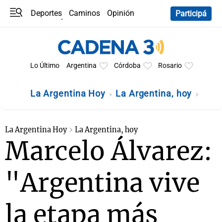
Deportes
Caminos
Opinión
Participá
Programas
Últimas coberturas
Últimas 24 h
En YouTube
Clima
Horóscopo
Lo Último
Argentina
Córdoba
Rosario
La Argentina Hoy
La Argentina, hoy
La Argentina Hoy
La Argentina, hoy
Marcelo Álvarez:
"Argentina vive
la etapa más