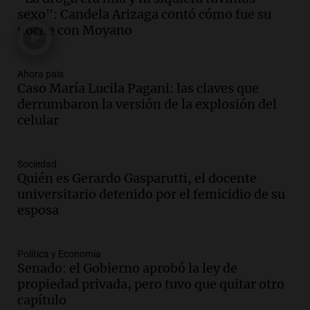
de semana helado y ciudadanos
sexo": Candela Arizaga contó cómo fue su
marchan contra reforma de tierras
noche con Moyano
Panorama Federal
Episodios
Ahora país
Audio.
El "Mono" de Kapanga
Caso María Lucila Pagani: las claves que
adelantó su show en Rosario.
derrumbaron la versión de la explosión del
Viva la Radio Rosario
celular
Episodios
Audio.
Condenan a tres años de prisión
Sociedad
en suspenso a hombre por simular robo
Quién es Gerardo Gasparutti, el docente
de recaudación en San Luis
universitario detenido por el femicidio de su
Panorama Federal
esposa
Episodios
Audio.
Medicina reproductiva, entre la
ayuda por problemas de fertilidad y la
Política y Economía
Senado: el Gobierno aprobó la ley de
ostentación de millonarios
propiedad privada, pero tuvo que quitar otro
Amamos Argentina
capítulo
Episodios